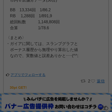
市内６店舗分データ(36台)
BB 13,334回 1/86.2
RB 1,288回 1/891,9
総回転数 1,148,808回
合算 1/78.6
〈まとめ〉
・ガイアに関しては、スランプグラフと
ボーナス履歴から無理やり算出した値
なので、実数値と誤差ありかと･･･(^^;
アプリでフォローする
2
返信
30pt GET!
ぱぽおみ
26
一般
位
2019年5月17日 8:18 PM