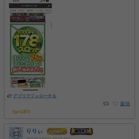
アプリでフォローする
返信
7pt GET!
りりぃ
1
予想屋
位