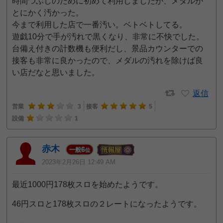
時間つぶしのために初めて利用しましたが、メダルが
とにかく汚かった。
今まで利用した店で一番汚い。ベトベトしてる。
遊戯10分で手が汚れで黒くなり、非常に不快でした。
台備え付きの計数機も便利だし、景品カウンターでの
接客も非常に良かったので、メダルの汚れを除けば良
い店だなと思いました。
返信
営業
3
接客
5
設備
1
赤木
6
一般
位
2023年2月26日 12:49 AM
最近1000円178枚スロを始めたようです。
46円スロと178枚スロの２レートになったようです。