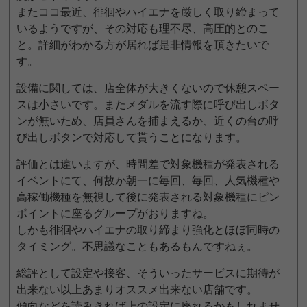
またココ最近、徘徊やハイエナを厳しく取り締まって
いるようですが、その対応も理不尽、高圧的とのこ
と。詳細がわかる方が居れば是非情報を頂きたいで
す。
設備に関しては、店全体が大きくないので休憩スペー
スは小さいです。またメダルを流す際に呼び出しボタ
ンが無いため、店員さんを捕まえるか、近くの台の呼
び出しボタンで対応して貰うことになります。
評価とは違いますが、時間差で対象機種が発表される
イベントにて、何故か朝一に毎回、毎回、人気機種や
高稼働機種を無視して後に発表される対象機種にピン
ポイントに座るグループがおりますね。
しかも徘徊やハイエナの取り締まり強化とほぼ同時の
タイミング。不思議なこともあるもんですねぇ。
総評として設定や接客、そういったサービスに期待が
出来ない以上あまりオススメ出来ない店舗です。
傾向などを読みきれば上の設定に座れるかもしれませ