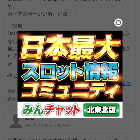
す。
ガイアの唯一いい所、消滅！！
・設備
DMMのランキングデータは見れなくなるしトイレは心
なしか汚いし
前よりダメですね…あと1箇所ウォシュレットが撤去さ
れてるし金が無いのでしょう
か
アプリでフォローする
返信
営業
1
接客
2
40pt GET!
設備
1
匿名
2023年2月28日 8:46 AM