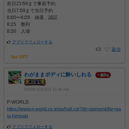
前日23∶59まで事前予約
当日7∶59まで当日予約
8∶00〜8∶29 抽選、認証
8∶25 整列
8∶30 入場
アプリでフォローする
返信
5pt GET!
わがままボディに酔いしれる
5
一般
位
2025年12月15日 12:46 AM
P-WORLD
https://www.p-world.co.jp/sp/hall.cgi?dir=aomori&file=ga
ia-hirosaki
アプリでフォローする