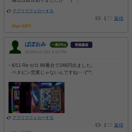
アプリでフォローする
1
返信
30pt GET!
ぱぽおみ
26
一般
位
2019年6月19日 8:14 PM
・6/11 Re:ゼロ 86番台で246円出ました。
ベタピン営業じゃないんですね･･･(^^;
アプリでフォローする
1
返信