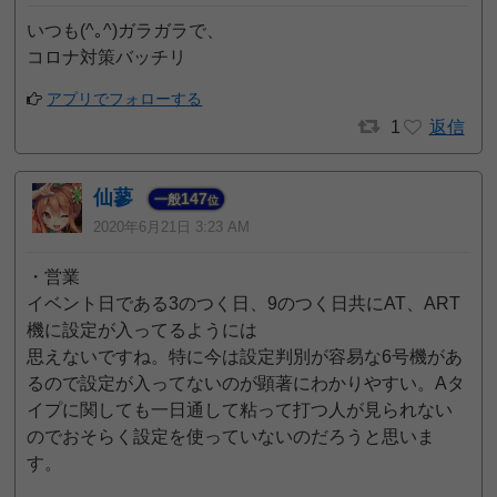
いつも(^｡^)ガラガラで、
コロナ対策バッチリ
アプリでフォローする
1
返信
仙蓼
147
一般
位
2020年6月21日 3:23 AM
・営業
イベント日である3のつく日、9のつく日共にAT、ART
機に設定が入ってるようには
思えないですね。特に今は設定判別が容易な6号機があ
るので設定が入ってないのが顕著にわかりやすい。Aタ
イプに関しても一日通して粘って打つ人が見られない
のでおそらく設定を使っていないのだろうと思いま
す。