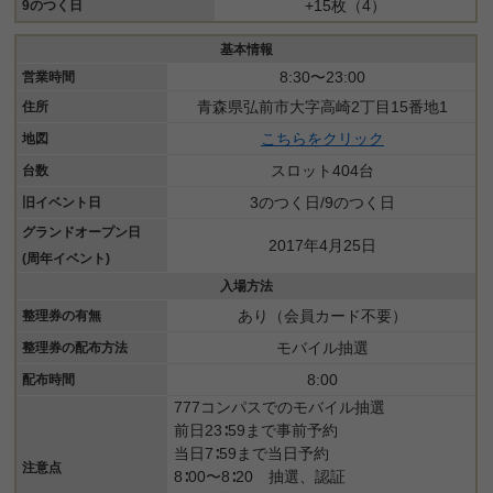
+15枚（4）
9のつく日
基本情報
8:30〜23:00
営業時間
青森県弘前市大字高崎2丁目15番地1
住所
こちらをクリック
地図
スロット404台
台数
3のつく日/9のつく日
旧イベント日
グランドオープン日
2017年4月25日
(周年イベント)
入場方法
あり（会員カード不要）
整理券の有無
モバイル抽選
整理券の配布方法
8:00
配布時間
777コンパスでのモバイル抽選
前日23∶59まで事前予約
当日7∶59まで当日予約
注意点
8∶00〜8∶20 抽選、認証