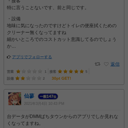
・接客
特に言うことないです、前と同じです。
・設備
地味に気になったのですけどトイレの便座拭くための
クリーナー無くなってますね
細かいところでのコストカット意識してるのでしょう
か…
アプリでフォローする
返信
営業
1
接客
5
30pt GET!
設備
2
仙蓼
147
一般
位
2021年3月4日 10:43 PM
台データがDMMぱちタウンからのアプリでしか見れな
くなってますね。