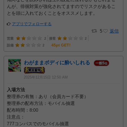
んが、徘徊対策が強化されてますのでリスクがあるこ
とを頭に入れておくことをオススメします。
アプリでフォローする
5
返信
営業
2
接客
2
45pt GET!
設備
2
わがままボディに酔いしれる
5
一般
位
2025年12月15日 12:50 AM
入場方法
整理券の有無：あり（会員カード不要）
整理券の配布方法：モバイル抽選
配布時間：8:00
注意点：
777コンパスでのモバイル抽選