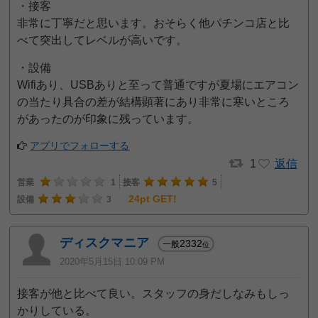
・接客
非常に丁寧だと思います。おそらく他パチンコ店と比
べて突出してレベルが高いです。
・設備
Wifiあり、USBありと至って普通ですが夏場にエアコン
の当たり具合の差が結構顕著にあり非常に寒いところ
があったのが印象に残っています。
アプリでフォローする
1
返信
営業
1
接客
5
24pt GET!
設備
3
ディスクマニア
2332
一般
位
2020年5月15日 10:09 PM
接客が他と比べて良い。スタッフの身だしなみもしっ
かりしている。