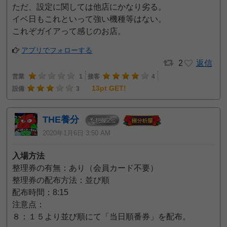
ただ、設定に関しては他店にかなり劣る。
イベ日もこれといって強い機種等はない。
これぞガイアって感じのお店。
アプリでフォローする
2
返信
営業
1
接客
4
13pt GET!
設備
3
THE養分
2
予想屋
位
2020年1月6日 3:50 AM
入場方法
整理券の有無：あり（会員カード不要）
整理券の配布方法：並び順
配布時間：8:15
注意点：
８：１５より並び順にて「当日順番券」を配布。