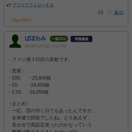
アプリでフォローする
返信
10pt GET!
ぱぽおみ
26
一般
位
2019年6月25日 8:52 PM
・ファン感３日目の差枚です。
〈営業〉
・20S ｰ25,600枚
・5S ｰ19,450枚
・2.5S ｰ16,050枚
〈まとめ〉
・一応、③の付く日でもあったんですが、
全単価で回収でしたね。とりあえず、
見せ台で高設定使ったのかなっていう
履歴は数台ありましたが･･･(^^;