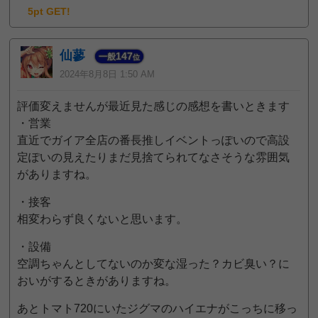
5pt GET!
仙蓼
147
一般
位
2024年8月8日 1:50 AM
評価変えませんが最近見た感じの感想を書いときます
・営業
直近でガイア全店の番長推しイベントっぽいので高設
定ぽいの見えたりまだ見捨てられてなさそうな雰囲気
がありますね。
・接客
相変わらず良くないと思います。
・設備
空調ちゃんとしてないのか変な湿った？カビ臭い？に
おいがするときがありますね。
あとトマト720にいたジグマのハイエナがこっちに移っ