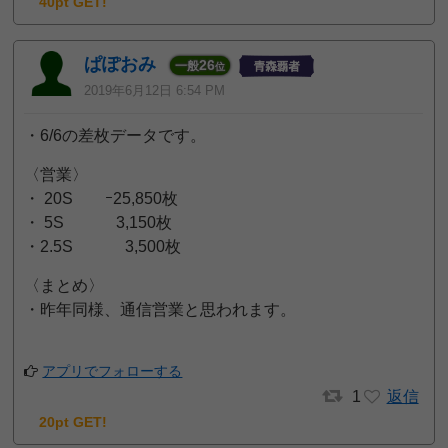
40pt GET!
ぱぽおみ
26
一般
位
2019年6月12日 6:54 PM
・6/6の差枚データです。
〈営業〉
・ 20S ｰ25,850枚
・ 5S 3,150枚
・2.5S 3,500枚
〈まとめ〉
・昨年同様、通信営業と思われます。
アプリでフォローする
1
返信
20pt GET!