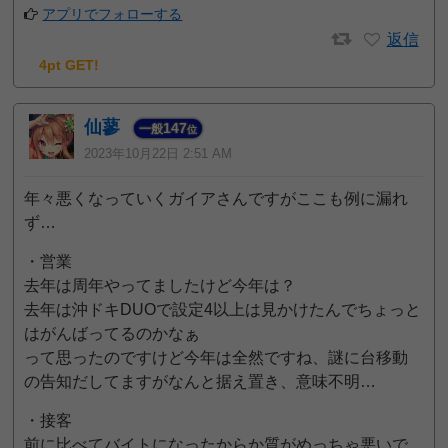
アプリでフォローする
返信
4pt GET!
仙蓼
147
一般
位
2023年10月22日 2:51 AM
年々悪くなっていくガイアさんですがここも例に漏れ
ず…
・営業
去年は周年やってましたけど今年は？
去年は沖ドキDUOで設定4以上は見かけたんでちょっと
はがんばってるのかなぁ
って思ったのですけど今年は全然ですね、謎に台移動
の告知だしてますがなんと据え置き、意味不明…
・接客
前に比べてバイトになったからか質がめっちゃ悪いで