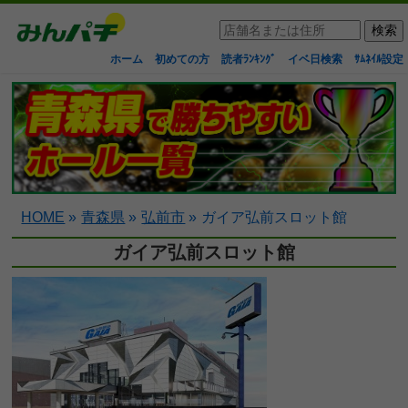
ホーム
初めての方
読者ﾗﾝｷﾝｸﾞ
イベ日検索
ｻﾑﾈｲﾙ設定
HOME
»
青森県
»
弘前市
»
ガイア弘前スロット館
ガイア弘前スロット館