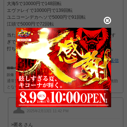
大海5で10000円で148回転
エヴァレイで10000円で139回転
ユニコーンデカヘソで5000円で91回転
江頭で5000円で72回転
当たる事なく終わりましたが、あまりにも回らなさす
ぎです。
打ちに行く前にこのサイトで情報得てれば良かった。
9
返信
営業
1
接客
3
設備
3
通常営業のみにフォーカスしている評価の為、営業評価が無効
となりました
匿名
2025年2月13日 11:42 PM
>匿名 さん