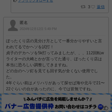
アプリでフォローする
3
返信
匿名
2024年12月12日 5:49 PM
ぼったくり店の見分け方として一番分かりやすいと言
われてるでかヘソを試打！
貞子のデカヘソを5k打ってみましたが、、、112回転w
ライターの大崎とかが言ってた通り、ぼったくり店は
本当に恐ろしい調整してきますね。
どの台のヘソ釘を見ても回す気が全くない使用でし
た。
4年ぐらい前はメリハリがあって探せば海や北斗で21〜
22ぐらいの台があったのに、今では皆無ですね。
住吉の金持ちが打ってくれるからぼったくりしてるけ
ど、今では以前の半分もお客はいないです。
今日の釘を見て二度と来ることはないと確認出来たの