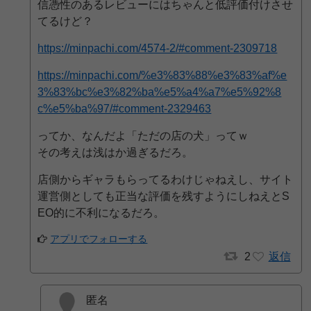
信憑性のあるレビューにはちゃんと低評価付けさせ
てるけど？
https://minpachi.com/4574-2/#comment-2309718
https://minpachi.com/%e3%83%88%e3%83%af%e
3%83%bc%e3%82%ba%e5%a4%a7%e5%92%8
c%e5%ba%97/#comment-2329463
ってか、なんだよ「ただの店の犬」ってｗ
その考えは浅はか過ぎるだろ。
店側からギャラもらってるわけじゃねえし、サイト
運営側としても正当な評価を残すようにしねえとS
EO的に不利になるだろ。
アプリでフォローする
2
返信
匿名