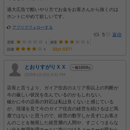
過大広告で酷いやり方でお金をお客さんから抜くのは
ホントにやめて欲しいです。
アプリでフォローする
5
返信
営業
1
接客
3
22pt GET!
設備
4
とおりすがりＸＸ
1659
一般
位
2025年1月10日 8:41 PM
店長と言うより、ガイア住吉のエリア長以上の判断が
今の厳しい状況を生んでいるのかもしれない。
確かに今の店長の対応は私は良くないと感じている
が、現場を見て今のガイア住吉の経営を続けるほど馬
鹿ではないと思うので、経営の数字しか見ずにお客さ
んのことを無視した経営層の人間や、すごくつまらな
い台を無理矢理ホールに売りつけるメーカーが変わら