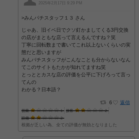
2025年2月17日 9:29 PM
>みんパチスタッフ１３ さん
じゃあ、旧イベ日でクソ釘かましてくる3円交換
の店がまともな店って言えるんですね？笑
丁寧に回転数まで書いてこれ以上ないくらいの実
態だと思いますが
みんパチスタッフがこんなことも分からないなん
てこのサイトもたかが知れてますね笑
とっととカスな店の評価を公平に下げろって言っ
てんの
わかる？日本語？
6
返信
営業
1
接客
2
設備
2
根拠が乏しい為、全ての評価が無効となりました