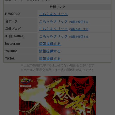
外部リンク
こちらをクリック
P-WORLD
こちらをクリック
台データ
（
情報を修正する
）
こちらをクリック
店舗ブログ
（
情報を修正する
）
こちらをクリック
X（旧Twitter）
（
情報を修正する
）
情報提供する
Instagram
情報提供する
YouTube
情報提供する
TikTok
※上記の情報においては正確でない場合もございます
※ホールと景品交換所には一切の関係性がありません