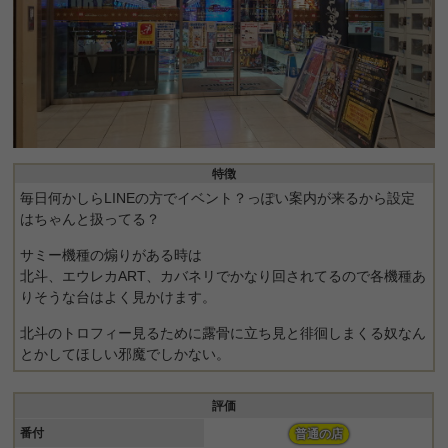
特徴
毎日何かしらLINEの方でイベント？っぽい案内が来るから設定
はちゃんと扱ってる？
サミー機種の煽りがある時は
北斗、エウレカART、カバネリでかなり回されてるので各機種あ
りそうな台はよく見かけます。
北斗のトロフィー見るために露骨に立ち見と徘徊しまくる奴なん
とかしてほしい邪魔でしかない。
評価
番付
普通の店