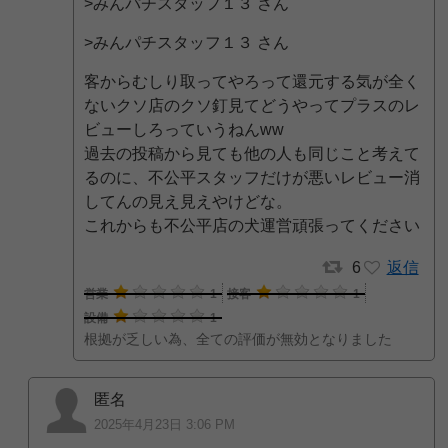
>みんパチスタッフ１３ さん
>みんパチスタッフ１３ さん
客からむしり取ってやろって還元する気が全く
ないクソ店のクソ釘見てどうやってプラスのレ
ビューしろっていうねんww
過去の投稿から見ても他の人も同じこと考えて
るのに、不公平スタッフだけが悪いレビュー消
してんの見え見えやけどな。
これからも不公平店の犬運営頑張ってください
6
返信
営業
1
接客
1
設備
1
根拠が乏しい為、全ての評価が無効となりました
匿名
2025年4月23日 3:06 PM