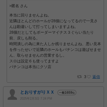
>匿名 さん
本当に回りませんよね。
近隣ほとんどのホールが28個になってるので一見さ
んは勘違いして打ってしまいますよね。
28個だとしてもボーダーマイナス３ぐらい当たり
前、戻しも削る。
時間潰しの為に来た人しか残りませんよね、悪い見本
を作ったせいで近隣のホールもパチンコは遊ばせませ
ん、取らせませんの営業するし。
スロは設定６も使ってますよ
パチンコは本当にクソ店
3
返信
とおりすがりＸＸ
1659
一般
位
2025年2月3日 7:24 PM