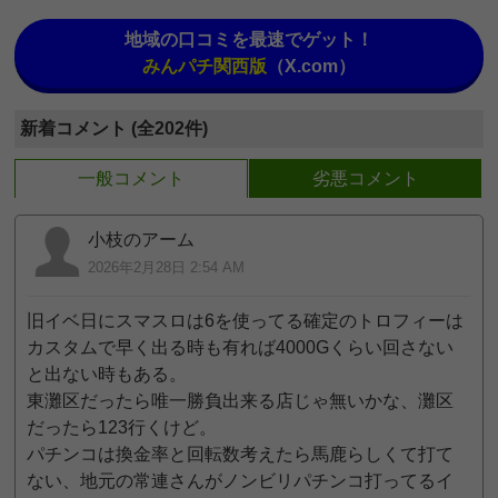
地域の口コミを最速でゲット！
みんパチ関西版
（X.com）
新着コメント (全202件)
一般コメント
劣悪コメント
小枝のアーム
2026年2月28日 2:54 AM
旧イベ日にスマスロは6を使ってる確定のトロフィーは
カスタムで早く出る時も有れば4000Gくらい回さない
と出ない時もある。
東灘区だったら唯一勝負出来る店じゃ無いかな、灘区
だったら123行くけど。
パチンコは換金率と回転数考えたら馬鹿らしくて打て
ない、地元の常連さんがノンビリパチンコ打ってるイ