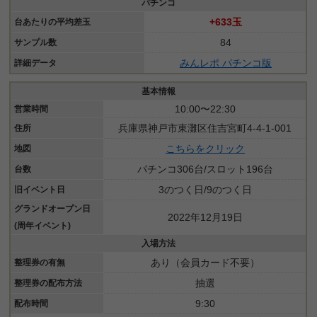
パチンコ
+633玉
台あたりの平均差玉
84
サンプル数
みんレポ パチンコ版
詳細データ
基本情報
10:00〜22:30
営業時間
兵庫県神戸市東灘区住吉宮町4-4-1-001
住所
こちらをクリック
地図
パチンコ306台/スロット196台
台数
3のつく日/9のつく日
旧イベント日
グランドオープン日
2022年12月19日
(周年イベント)
入場方法
あり（会員カード不要）
整理券の有無
抽選
整理券の配布方法
9:30
配布時間