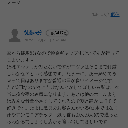
メージ
1
返信
徒歩5分
6417
一般
位
2025年12月25日 7:24 AM
家から徒歩5分なので換金ギャップすごいですが行って
しまいますｗ
ほぼエヴァしか打たないですがエヴァはそこまで釘厳
しいかな？という感想です。たまーに、あー締めてる
ｗって日はありますが普通の日が多いイメージです。
ただ3円なのでそこだけなんとかしてほしいｗ私は、本
当に換金率のみ気になります。あとは他のホールより
はみんな音量小さくしてくれるので割と静かに打てて
好きです。たまに激臭のお客さんがいる(香水ではなく
汗やアンモニアチック。残り香もぷんぷん)ので通った
らわかるでしょうし店から追い出してほしいです…