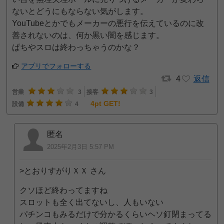
ないとどうにもならない気がします。
YouTubeとかでもメーカーの悪行を伝えているのに改
善されないのは、何か黒い闇を感じます。
ぱちやスロは終わっちゃうのかな？
アプリでフォローする
4
返信
営業
3
接客
3
4pt GET!
設備
4
匿名
2025年2月3日 5:57 PM
>とおりすがりＸＸ さん
クソほど終わってますね
スロットも全く出てないし、人もいない
パチンコもみるだけで分かるくらいヘソ釘閉まってる