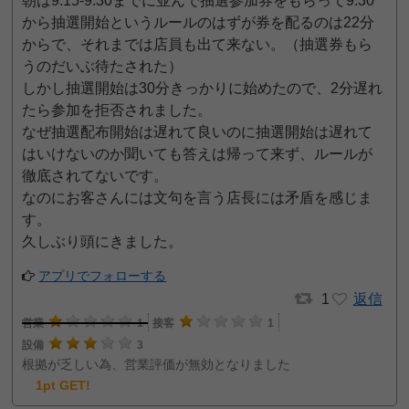
朝は9:15-9:30までに並んで抽選参加券をもらって9:30
から抽選開始というルールのはずが券を配るのは22分
からで、それまでは店員も出て来ない。（抽選券もら
うのだいぶ待たされた）
しかし抽選開始は30分きっかりに始めたので、2分遅れ
たら参加を拒否されました。
なぜ抽選配布開始は遅れて良いのに抽選開始は遅れて
はいけないのか聞いても答えは帰って来ず、ルールが
徹底されてないです。
なのにお客さんには文句を言う店長には矛盾を感じま
す。
久しぶり頭にきました。
アプリでフォローする
1
返信
営業
1
接客
1
設備
3
根拠が乏しい為、営業評価が無効となりました
1pt GET!