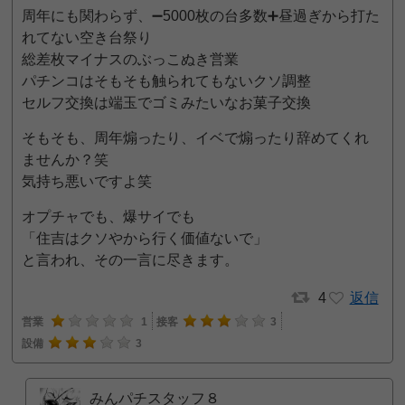
周年にも関わらず、➖5000枚の台多数➕昼過ぎから打た
れてない空き台祭り
総差枚マイナスのぶっこぬき営業
パチンコはそもそも触られてもないクソ調整
セルフ交換は端玉でゴミみたいなお菓子交換
そもそも、周年煽ったり、イベで煽ったり辞めてくれ
ませんか？笑
気持ち悪いですよ笑
オプチャでも、爆サイでも
「住吉はクソやから行く価値ないで」
と言われ、その一言に尽きます。
4
返信
営業
1
接客
3
設備
3
みんパチスタッフ８