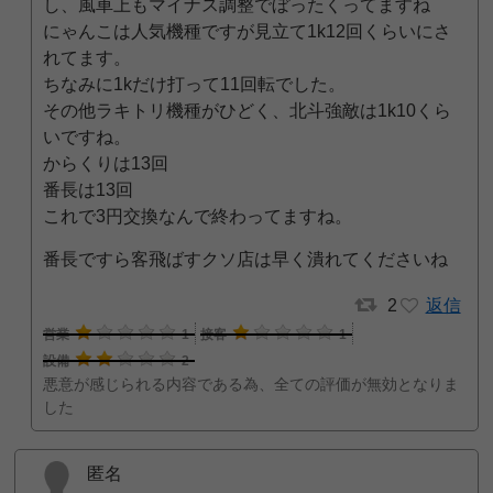
し、風車上もマイナス調整でぼったくってますね
にゃんこは人気機種ですが見立て1k12回くらいにさ
れてます。
ちなみに1kだけ打って11回転でした。
その他ラキトリ機種がひどく、北斗強敵は1k10くら
いですね。
からくりは13回
番長は13回
これで3円交換なんで終わってますね。
番長ですら客飛ばすクソ店は早く潰れてくださいね
2
返信
営業
1
接客
1
設備
2
悪意が感じられる内容である為、全ての評価が無効となりま
した
匿名