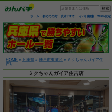
ホーム
初めての方
読者ﾗﾝｷﾝｸﾞ
イベ日検索
ｻﾑﾈｲﾙ設定
HOME
»
兵庫県
»
神戸市東灘区
»
ミクちゃんガイア住
吉店
ミクちゃんガイア住吉店