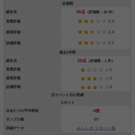
全期間
35点
総合点
（評価数：46 件）
2.3
営業評価
2.4
接客評価
2.7
設備評価
過去1年間
20点
総合点
（評価数：1 件）
1
営業評価
3
接客評価
3
設備評価
旧イベント日の実績
スロット
-4枚
台あたりの平均差枚
99
サンプル数
みんレポ スロット版
詳細データ