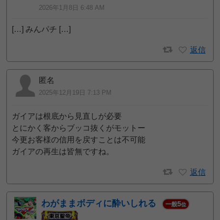
2026年1月8日 6:48 AM
[…] みんパチ […]
返信
匿名
2025年12月19日 7:13 PM
ガイアは根底から見直しが必要
とにかく客からブッコ抜くがモットー
今更お客様の信用を戻すことは不可能
ガイアの再生は皆無ですね。
返信
わがままボディに酔いしれる
5
一般
位