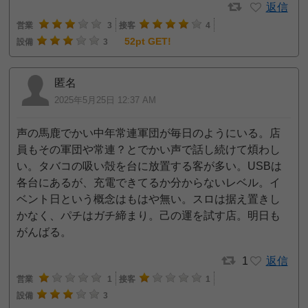
返信
営業
3
接客
4
52pt GET!
設備
3
匿名
2025年5月25日 12:37 AM
声の馬鹿でかい中年常連軍団が毎日のようにいる。店
員もその軍団や常連？とでかい声で話し続けて煩わし
い。タバコの吸い殻を台に放置する客が多い。USBは
各台にあるが、充電できてるか分からないレベル。イ
ベント日という概念はもはや無い。スロは据え置きし
かなく、パチはガチ締まり。己の運を試す店。明日も
がんばる。
1
返信
営業
1
接客
1
設備
3