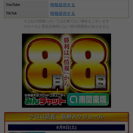
情報提供する
YouTube
情報提供する
TikTok
※上記の情報においては正確でない場合もございます
※ホールと景品交換所には一切の関係性がありません
クロロ店長 取材スケジュール
8月8日(土)