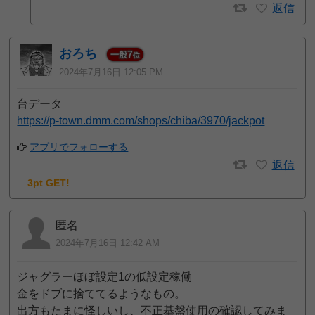
返信
おろち
7
一般
位
2024年7月16日 12:05 PM
台データ
https://p-town.dmm.com/shops/chiba/3970/jackpot
アプリでフォローする
返信
3pt GET!
匿名
2024年7月16日 12:42 AM
ジャグラーほぼ設定1の低設定稼働
金をドブに捨ててるようなもの。
出方もたまに怪しいし、不正基盤使用の確認してみま