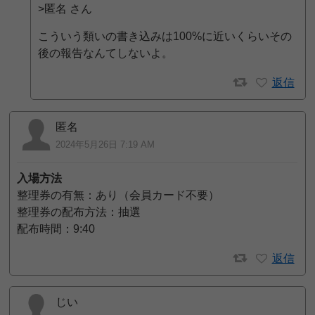
>匿名 さん
こういう類いの書き込みは100%に近いくらいその
後の報告なんてしないよ。
返信
匿名
2024年5月26日 7:19 AM
入場方法
整理券の有無：あり（会員カード不要）
整理券の配布方法：抽選
配布時間：9:40
返信
じい