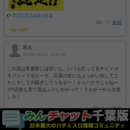
アプリでフォローする
返信
2pt GET!
匿名
2023年1月16日 10:00 AM
この店は常連客には甘いな。いつも打ってるチビメガ
ネジジィうるせーぞ。店員の女にちょっかい出してニ
ヤニヤして大騒ぎしてうるせー！キャバクラじゃねー
ぞ!!店員も見て見ぬふりしやがって！うるせーから注意
しろ！
1
返信
アルクマ
9
一般
位