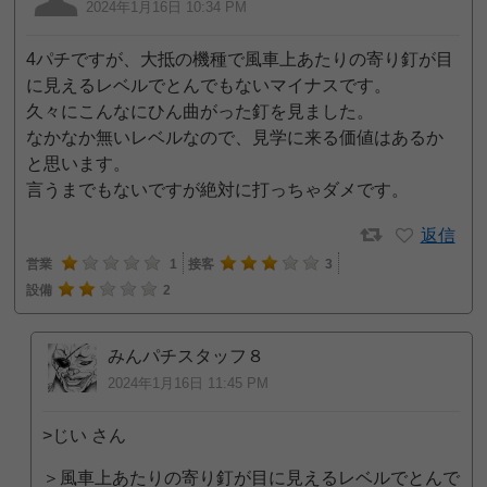
2024年1月16日 10:34 PM
4パチですが、大抵の機種で風車上あたりの寄り釘が目
に見えるレベルでとんでもないマイナスです。
久々にこんなにひん曲がった釘を見ました。
なかなか無いレベルなので、見学に来る価値はあるか
と思います。
言うまでもないですが絶対に打っちゃダメです。
返信
営業
1
接客
3
設備
2
みんパチスタッフ８
2024年1月16日 11:45 PM
>じい さん
＞風車上あたりの寄り釘が目に見えるレベルでとんで