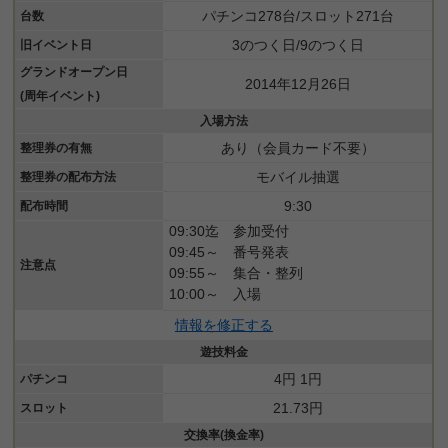
パチンコ278台/スロット271台
台数
3のつく日/9のつく日
旧イベント日
グランドオープン日
2014年12月26日
(周年イベント)
入場方法
あり（会員カード不要）
整理券の有無
モバイル抽選
整理券の配布方法
9:30
配布時間
09:30迄 参加受付
09:45～ 番号発表
注意点
09:55～ 集合・整列
10:00～ 入場
情報を修正する
遊技料金
4円 1円
パチンコ
21.73円
スロット
交換率(換金率)