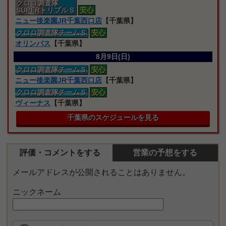
クロロ
調査隊
SUPERトリプルＳ
安心
ニュー後楽園JR千葉西口店
【千葉県】
クロロ
調査隊
チームＳ
安心
オリンパス
【千葉県】
8月9日(日)
クロロ
調査隊
チームＳ
安心
ニュー後楽園JR千葉西口店
【千葉県】
クロロ
調査隊
チームＳ
安心
ヴィーナス
【千葉県】
千葉県のスケジュールを見る
評価・コメントをする
営業の予想をする
メールアドレスが公開されることはありません。
ニックネーム