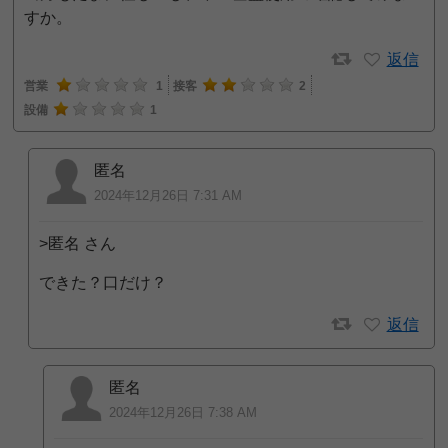
すか。
返信
営業
1
接客
2
設備
1
匿名
2024年12月26日 7:31 AM
>匿名 さん
できた？口だけ？
返信
匿名
2024年12月26日 7:38 AM