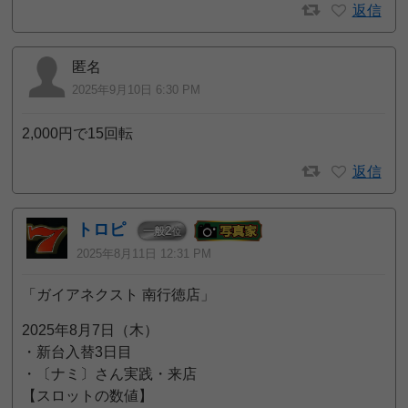
返信
匿名
2025年9月10日 6:30 PM
2,000円で15回転
返信
トロピ
2
一般
位
2025年8月11日 12:31 PM
「ガイアネクスト 南行徳店」
2025年8月7日（木）
・新台入替3日目
・〔ナミ〕さん実践・来店
【スロットの数値】