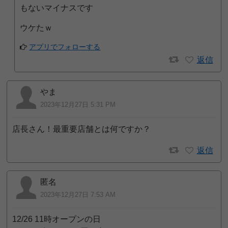
もないマイナスです
ウケたｗ
アプリでフォローする
返信
やま
2023年12月27日 5:31 PM
店長さん！最重要店舗とは何ですか？
返信
匿名
2023年12月27日 7:53 AM
12/26 11時オープンの日