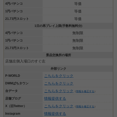
等価
4円パチンコ
等価
1円パチンコ
等価
21.73円スロット
1日の再プレイ上限(手数料無料分)
無制限
4円パチンコ
無制限
1円パチンコ
無制限
21.73円スロット
景品交換所の場所
店舗左側入場口のすぐ左
外部リンク
こちらをクリック
P-WORLD
こちらをクリック
DMMぱちタウン
こちらをクリック
台データ
（
情報を修正する
）
情報提供する
店舗ブログ
こちらをクリック
X（旧Twitter）
（
情報を修正する
）
情報提供する
Instagram