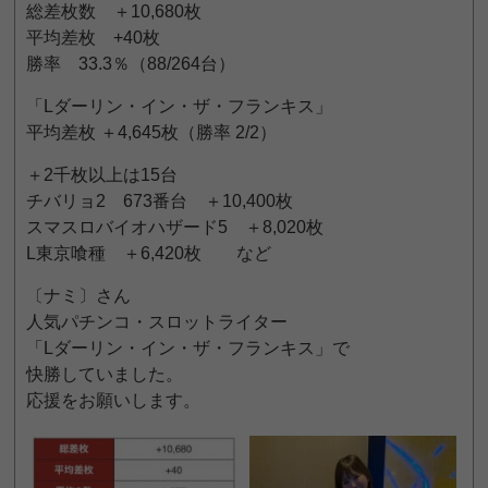
総差枚数 ＋10,680枚
平均差枚 +40枚
勝率 33.3％（88/264台）
「Lダーリン・イン・ザ・フランキス」
平均差枚 ＋4,645枚（勝率 2/2）
＋2千枚以上は15台
チバリョ2 673番台 ＋10,400枚
スマスロバイオハザード5 ＋8,020枚
L東京喰種 ＋6,420枚 など
〔ナミ〕さん
人気パチンコ・スロットライター
「Lダーリン・イン・ザ・フランキス」で
快勝していました。
応援をお願いします。