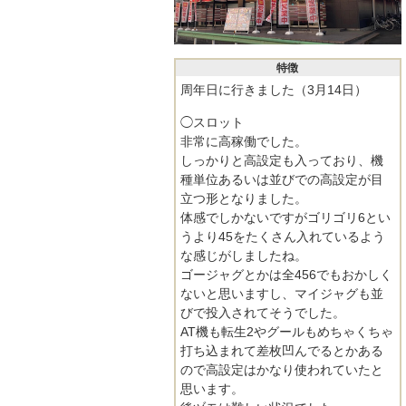
特徴
周年日に行きました（3月14日）
◯スロット
非常に高稼働でした。
しっかりと高設定も入っており、機
種単位あるいは並びでの高設定が目
立つ形となりました。
体感でしかないですがゴリゴリ6とい
うより45をたくさん入れているよう
な感じがしましたね。
ゴージャグとかは全456でもおかしく
ないと思いますし、マイジャグも並
びで投入されてそうでした。
AT機も転生2やグールもめちゃくちゃ
打ち込まれて差枚凹んでるとかある
ので高設定はかなり使われていたと
思います。