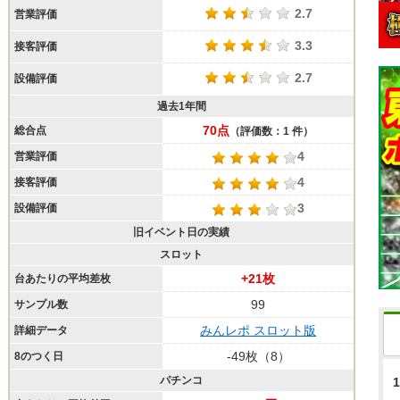
2.7
営業評価
3.3
接客評価
2.7
設備評価
過去1年間
70点
総合点
（評価数：1 件）
4
営業評価
4
接客評価
3
設備評価
旧イベント日の実績
スロット
+21枚
台あたりの平均差枚
99
サンプル数
みんレポ スロット版
詳細データ
-49枚（8）
8のつく日
パチンコ
1