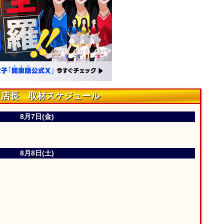
ロ店長 取材スケジュール
8月7日(金)
8月8日(土)