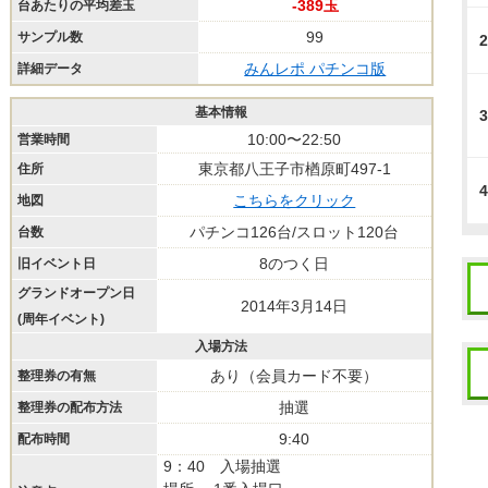
-389玉
台あたりの平均差玉
99
サンプル数
2
みんレポ パチンコ版
詳細データ
基本情報
3
10:00〜22:50
営業時間
東京都八王子市楢原町497-1
住所
4
こちらをクリック
地図
パチンコ126台/スロット120台
台数
8のつく日
旧イベント日
グランドオープン日
2014年3月14日
(周年イベント)
入場方法
あり（会員カード不要）
整理券の有無
抽選
整理券の配布方法
9:40
配布時間
9：40 入場抽選