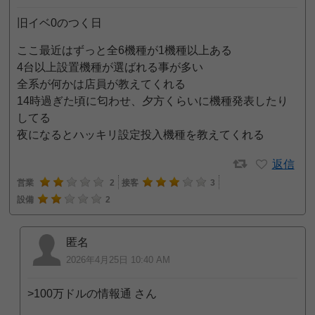
旧イベ0のつく日
ここ最近はずっと全6機種が1機種以上ある
4台以上設置機種が選ばれる事が多い
全系が何かは店員が教えてくれる
14時過ぎた頃に匂わせ、夕方くらいに機種発表したり
してる
夜になるとハッキリ設定投入機種を教えてくれる
返信
営業
2
接客
3
設備
2
匿名
2026年4月25日 10:40 AM
>100万ドルの情報通 さん