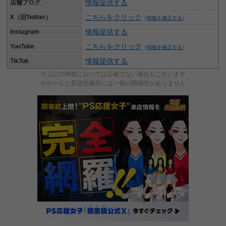
情報提供する
店舗ブログ
こちらをクリック
X（旧Twitter）
（
情報を修正する
）
情報提供する
Instagram
こちらをクリック
YouTube
（
情報を修正する
）
情報提供する
TikTok
※上記の情報においては正確でない場合もございます
※ホールと景品交換所には一切の関係性がありません