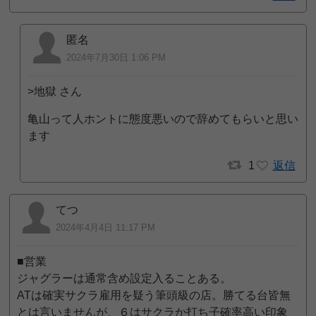
匿名
2024年7月30日 1:06 PM
>地獄 さん
亀山って人ホントに態度悪いので辞めてもらいと思い
ます
1
返信
てつ
2024年4月4日 11:17 PM
■営業
ジャグラーは通常含め設定入ることある。
ATは確実サクラ雇用を疑う筆頭級の店。勝てる台皆無
とは言いませんが、６はサクラか打ち子確率高い印象