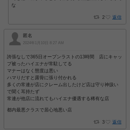
な
2
返信
匿名
2024年1月10日 8:27 AM
誇張なしで365日オープンラストの13時間 店にキャッ
プ被ったハイエナが常駐してる
マナーはなく態度は悪い
ハマりだすと露骨に張り付かれる
多くの常連が店にクレーム出したけど店は守り神扱い
で聞く耳持たず
常連が他店に流れてもハイエナ優遇する稀有な店
都内最悪クラスで居心地悪い店
3
返信