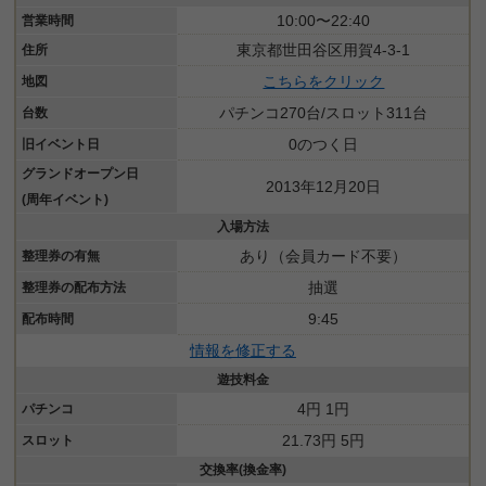
10:00〜22:40
営業時間
東京都世田谷区用賀4-3-1
住所
こちらをクリック
地図
パチンコ270台/スロット311台
台数
0のつく日
旧イベント日
グランドオープン日
2013年12月20日
(周年イベント)
入場方法
あり（会員カード不要）
整理券の有無
抽選
整理券の配布方法
9:45
配布時間
情報を修正する
遊技料金
4円 1円
パチンコ
21.73円 5円
スロット
交換率(換金率)