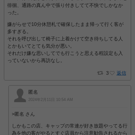
徘徊、通路の真ん中で張り付きしてて不快でしかなか
った。
嫌がらせで10分休憩札で確保したまま帰って行く客が
多すぎる。
それを呼び出して椅子に上着かけて空き待ちしてる人
とかもいてとても気分が悪い。
それだけ嫌な思いしてでも行こうと思える程設定も入
っていないから再訪なし。
3
返信
匿名
2024年2月11日 10:54 AM
>匿名 さん
しかもこの店、キャップの常連が好き放題やってる行
為を他の客がやるとすぐ店員から注意勧告されるから