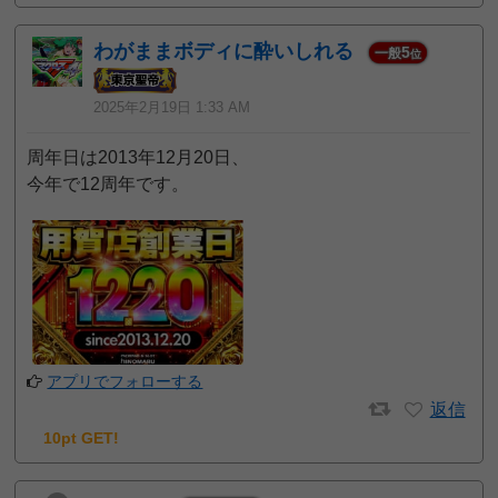
わがままボディに酔いしれる
5
一般
位
2025年2月19日 1:33 AM
周年日は2013年12月20日、
今年で12周年です。
アプリでフォローする
返信
10pt GET!