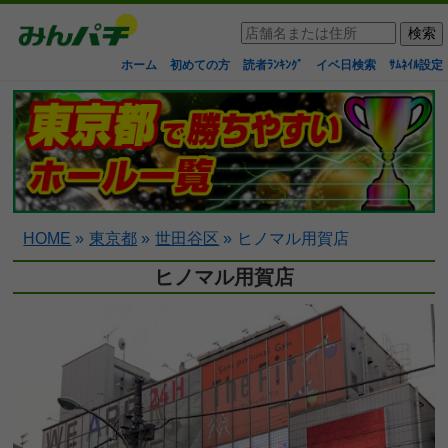
ホーム
初めての方
読者ﾗﾝｷﾝｸﾞ
イベ日検索
ｻﾑﾈｲﾙ設定
HOME
»
東京都
»
世田谷区
»
ヒノマル用賀店
ヒノマル用賀店