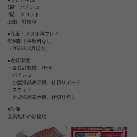
1階 パチンコ
2階 スロット
上階 駐輪場
●貯玉・メダル再プレイ
無制限で手数料なし
（2026年3月現在）
●遊技環境
・各台計数機、USB
・パチンコ
小型液晶表示機、仕切りボード
・スロット
大型液晶表示機、仕切り無し
●設備
会員無料の駐輪場