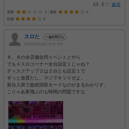
2
返信
営業
2
接客
4
設備
4
スロた
6957
一般
位
2023年8月9日 8:01 PM
８、８の全店舗合同イベントとやら
でもＡスロコーナー全台設定１じゃね？
ディスクアップ２は２台とも設定１で
ずっと放置だし、マジでキツイぜよ。
新台入荷で超絶回収モードなのがまるわかりす。
こりゃあ客飛ぶのも時間の問題ですな