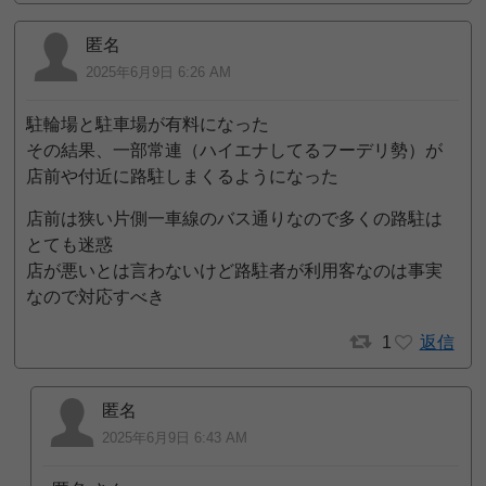
匿名
2025年6月9日 6:26 AM
駐輪場と駐車場が有料になった
その結果、一部常連（ハイエナしてるフーデリ勢）が
店前や付近に路駐しまくるようになった
店前は狭い片側一車線のバス通りなので多くの路駐は
とても迷惑
店が悪いとは言わないけど路駐者が利用客なのは事実
なので対応すべき
1
返信
匿名
2025年6月9日 6:43 AM