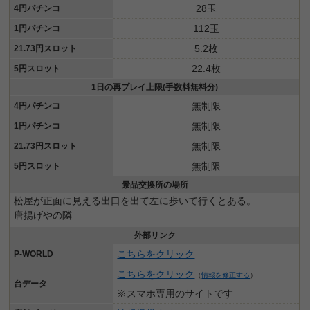
28玉
4円パチンコ
112玉
1円パチンコ
5.2枚
21.73円スロット
22.4枚
5円スロット
1日の再プレイ上限(手数料無料分)
無制限
4円パチンコ
無制限
1円パチンコ
無制限
21.73円スロット
無制限
5円スロット
景品交換所の場所
松屋が正面に見える出口を出て左に歩いて行くとある。
唐揚げやの隣
外部リンク
こちらをクリック
P-WORLD
こちらをクリック
（
情報を修正する
）
台データ
※スマホ専用のサイトです