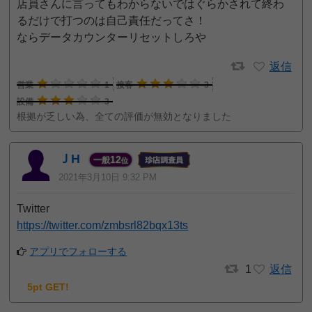
店員さんに言ってもわからないではぐらかされて終わ
るだけで打つのは自己責任だってさ！
ならデータカウンターリセットしろや
返信
営業
1
接客
3
設備
3
根拠が乏しい為、全ての評価が無効となりました
ＪH
12
一般
位
2021年3月10日 9:32 PM
Twitter
https://twitter.com/zmbsrl82bqx13ts
アプリでフォローする
1
返信
5pt GET!