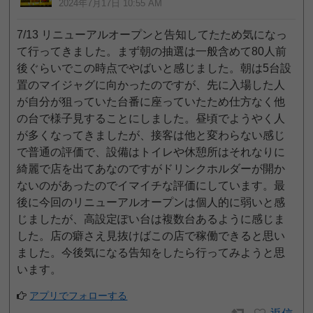
2024年7月17日 10:55 AM
7/13 リニューアルオープンと告知してたため気になっ
て行ってきました。まず朝の抽選は一般含めて80人前
後ぐらいでこの時点でやばいと感じました。朝は5台設
置のマイジャグに向かったのですが、先に入場した人
が自分が狙っていた台番に座っていたため仕方なく他
の台で様子見することにしました。昼頃でようやく人
が多くなってきましたが、接客は他と変わらない感じ
で普通の評価で、設備はトイレや休憩所はそれなりに
綺麗で店を出てあなのですがドリンクホルダーが開か
ないのがあったのでイマイチな評価にしています。最
後に今回のリニューアルオープンは個人的に弱いと感
じましたが、高設定ぽい台は複数台あるように感じま
した。店の癖さえ見抜けばこの店で稼働できると思い
ました。今後気になる告知をしたら行ってみようと思
います。
アプリでフォローする