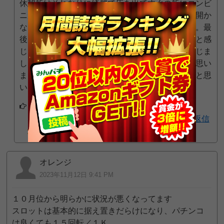
休憩所はそれなりに綺麗で店を出てすぐの所にコンビ
ニがあり悪くありませんが、ドリンクホルダーが開か
ないのがあったのでイマイチな評価にしています。最
後に今回のリニューアルオープンは個人的に弱いと感
じましたが、高設定ぽい台は複数台あるように感じま
した。店の癖さえ見抜けばこの店で稼働できると思い
ました。今後気になる告知をしたら行ってみようと思
います。
アプリでフォローする
1
返信
10pt GET!
オレンジ
2023年11月12日 9:41 PM
１０月位から明らかに状況が悪くなってます
スロットは基本的に据え置きだらけになり、パチンコ
は良くても１５回転／１Ｋ。