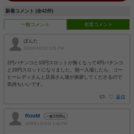
新着コメント (全42件)
一般コメント
劣悪コメント
ぽんた
2026年3月2日 5:01 PM
2円パチンコと10円スロットが無くなって4円パチンコ
と20円スロットになりました。朝一入場したら、コー
ヒーレディさんと店員さん達が挨拶してくださるので
気持ちいいです。
返信
RooM
3399
一般
位
2026年1月31日 1:43 PM