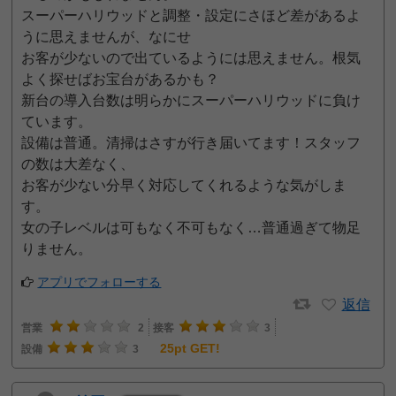
スーパーハリウッドと調整・設定にさほど差があるよ
うに思えませんが、なにせ
お客が少ないので出ているようには思えません。根気
よく探せばお宝台があるかも？
新台の導入台数は明らかにスーパーハリウッドに負け
ています。
設備は普通。清掃はさすが行き届いてます！スタッフ
の数は大差なく、
お客が少ない分早く対応してくれるような気がしま
す。
女の子レベルは可もなく不可もなく…普通過ぎて物足
りません。
アプリでフォローする
返信
営業
2
接客
3
25pt GET!
設備
3