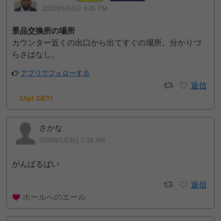
2020年6月6日 8:45 PM
景品交換所の場所
カウンター近くの出口から出てすぐの場所。分かりづ
らさはなし。
アプリでフォローする
返信
15pt GET!
さかな
2020年5月9日 7:18 AM
がんばるばい
返信
ホールへのエール