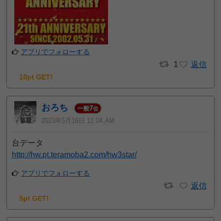
アプリでフォローする
1
返信
10pt GET!
おろち
7
一般
位
2023年5月16日 11:04 AM
台データ
http://hw.pt.teramoba2.com/hw3star/
アプリでフォローする
返信
5pt GET!