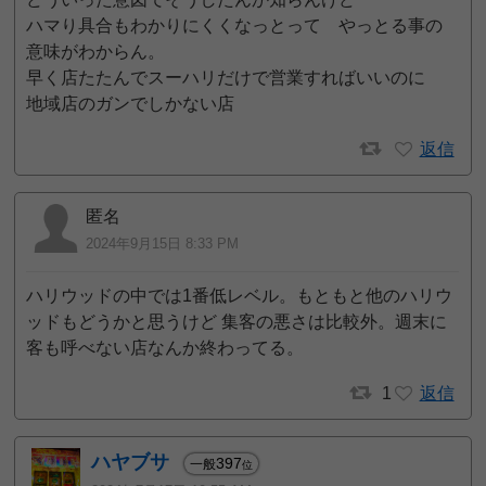
ハマり具合もわかりにくくなっとって やっとる事の
意味がわからん。
早く店たたんでスーハリだけで営業すればいいのに
地域店のガンでしかない店
返信
匿名
2024年9月15日 8:33 PM
ハリウッドの中では1番低レベル。もともと他のハリウ
ッドもどうかと思うけど 集客の悪さは比較外。週末に
客も呼べない店なんか終わってる。
1
返信
ハヤブサ
397
一般
位