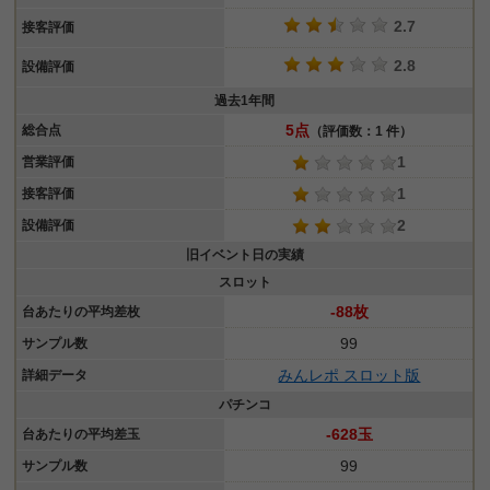
2.7
接客評価
2.8
設備評価
過去1年間
5点
総合点
（評価数：1 件）
1
営業評価
1
接客評価
2
設備評価
旧イベント日の実績
スロット
-88枚
台あたりの平均差枚
99
サンプル数
みんレポ スロット版
詳細データ
パチンコ
-628玉
台あたりの平均差玉
99
サンプル数