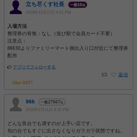
立ち尽くす社長
16
一般
位
2019年12月27日 4:21 PM
入場方法
整理券の有無：なし（並び順で会員カード不要）
注意点：
8時30よりファミリーマート側出入り口付近にて整理券
配布
アプリでフォローする
返信
10pt GET!
96k
27567
一般
位
2019年2月11日 8:20 PM
どんな良台でも潰すのが上手い店です。
旬の台でもすぐに出さなくなりガラガラ状態ですね。