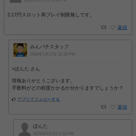
2026年1月17日 4:38 PM
2.17円スロット再プレイ制限無しです。
返信
みんパチスタッフ
2026年1月17日 10:29 PM
>ぽんた さん
情報ありがとうございます。
手数料がどの程度かかるか分かりますでしょうか？
アプリでフォローする
返信
ぽんた
2026年3月2日 5:02 PM