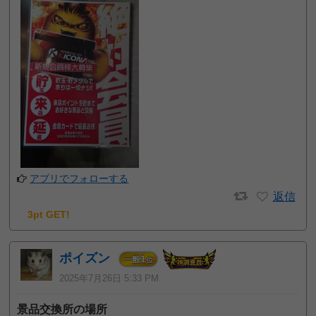
アプリでフォローする
返信
3pt GET!
ポイズン
1
一般
位
2025年7月26日 5:33 PM
景品交換所の場所