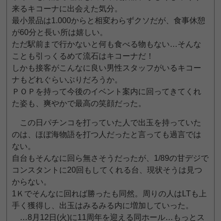
来るキコーナに出会えた気分。
最小景品は1.000からと相変わらずクソだが、食事休憩
が60分と長い所は嬉しい。
ただ駅前まで行かないと何も食べる物もない…そんな
ことも引っくるめて流石はキコーナだ！
しかも接客がこんなに良い男性スタッフがいるキコー
ナもどれぐらいぶりだろうか。
ＰＯＰを持って今後のイベント案内に回ってきてくれ
た姿も、爽やかで最高の笑顔だった。
この日パチンコを打っていた人で出玉を持っていた
のは、ほぼ海物語を打つ人だったと言っても過言では
ない。
自台もそんなに回ら無さそうだったが、1/89の甘デジで
コンスタントに20回もしてくれる台、現状そうは見つ
からない。
1Ｋでそんなに回れば勝ったも同然。周りの人はLTも上
手く獲得し、出玉はみるみる内に増加していった。
…8月12日(火)に11周年を迎える同ホール…もっとス