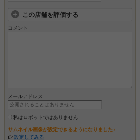
この店舗を評価する
コメント
メールアドレス
私はロボットではありません
サムネイル画像が設定できるようになりました♪
設定してみる