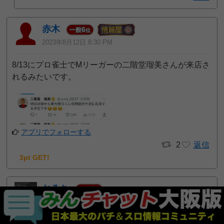
赤木
6
一般
位
2023年8月12日 8:30 PM
8/13にプロ雀士でMリーガーの二階堂瑠美さんが来店さ
れるみたいです。
アプリでフォローする
2
返信
3pt GET!
おろち
7
一般
位
2023年7月20日 9:09 PM