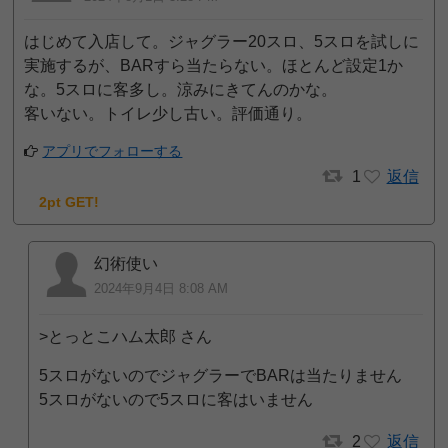
はじめて入店して。ジャグラー20スロ、5スロを試しに
実施するが、BARすら当たらない。ほとんど設定1か
な。5スロに客多し。涼みにきてんのかな。
客いない。トイレ少し古い。評価通り。
アプリでフォローする
1
返信
2pt GET!
幻術使い
2024年9月4日 8:08 AM
>とっとこハム太郎 さん
5スロがないのでジャグラーでBARは当たりません
5スロがないので5スロに客はいません
2
返信