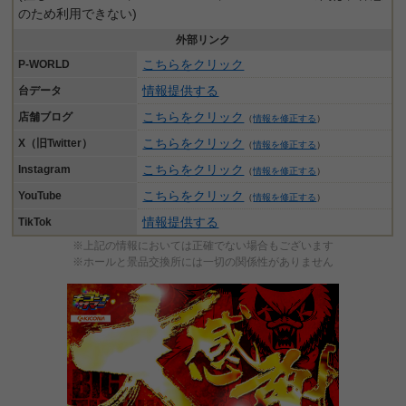
のため利用できない)
外部リンク
こちらをクリック
P-WORLD
情報提供する
台データ
こちらをクリック
店舗ブログ
（
情報を修正する
）
こちらをクリック
X（旧Twitter）
（
情報を修正する
）
こちらをクリック
Instagram
（
情報を修正する
）
こちらをクリック
YouTube
（
情報を修正する
）
情報提供する
TikTok
※上記の情報においては正確でない場合もございます
※ホールと景品交換所には一切の関係性がありません