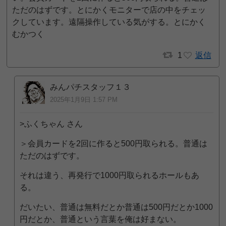
ただのはずです。とにかくモニターで店の中をチェッ
クしています。遠隔操作している気がする。とにかく
むかつく
1
返信
みんパチスタッフ１３
2025年1月9日 1:57 PM
>ふくちゃん さん
＞会員カードを2回に作ると500円取られる。普通は
ただのはずです。
それは違う、再発行で1000円取られるホールもあ
る。
だいたい、普通は無料だとか普通は500円だとか1000
円だとか、普通という言葉を俺は好まない。