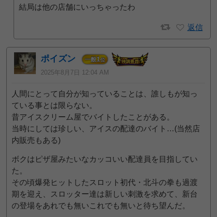
結局は他の店舗にいっちゃったわ
返信
ポイズン
1
一般
位
2025年8月7日 12:04 AM
人間にとって自分が知っていることは、誰しもが知っ
ている事とは限らない。
昔アイスクリーム屋でバイトしたことがある。
当時にしては珍しい、アイスの配達のバイト…(当然店
内販売もある)
ボクはピザ屋みたいなカッコいい配達員を目指してい
た。
その頃爆発ヒットしたスロット初代・北斗の拳も過渡
期を迎え、スロッター達は新しい刺激を求めて、新台
の登場をあれでも無いこれでも無いと待ち望んだ。