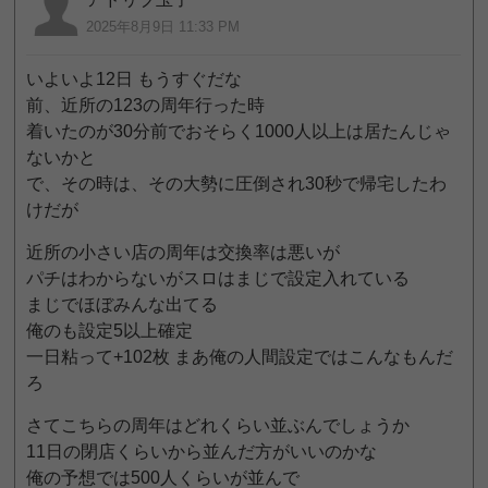
2025年8月9日 11:33 PM
いよいよ12日 もうすぐだな
前、近所の123の周年行った時
着いたのが30分前でおそらく1000人以上は居たんじゃ
ないかと
で、その時は、その大勢に圧倒され30秒で帰宅したわ
けだが
近所の小さい店の周年は交換率は悪いが
パチはわからないがスロはまじで設定入れている
まじでほぼみんな出てる
俺のも設定5以上確定
一日粘って+102枚 まあ俺の人間設定ではこんなもんだ
ろ
さてこちらの周年はどれくらい並ぶんでしょうか
11日の閉店くらいから並んだ方がいいのかな
俺の予想では500人くらいが並んで