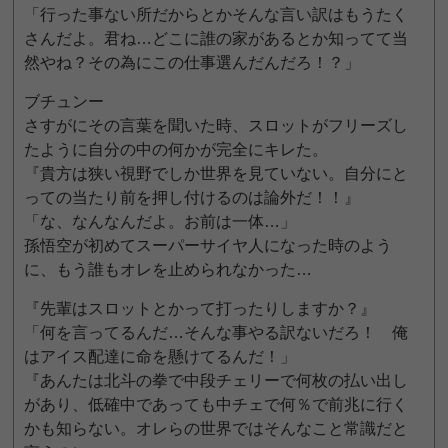
「行った事ない所だからとかそんな言い訳はもうたく
さんだよ。君ね…どこに誰の家があるとか知ってて当
然やね？その為にこの仕事選んだんだろ！？」
ブチュンー
さすがにその言葉を聞いた時、スロットがフリーズし
たように自分の中の何かが完全にキレた。
『貴方は狭い視野でしか世界を見ていない。自分にと
っての当たり前を押し付けるのは論外だ！！』
「な、なんなんだよ。お前は一体…」
孫悟空が初めてスーパーサイヤ人になった時のよう
に、もう誰もオレを止められなかった…
『先輩はスロットとかって打ったりしますか？』
「何を言ってるんだ…そんな事やる訳ないだろ！ 俺
はアイス配達に命を懸けてるんだ！」
『あんたは北斗の拳で中段チェリーで何枚の払い出し
があり、低確中であっても中チェで何％で前兆に行く
かも知らない。オレらの世界ではそんなこと常識だと