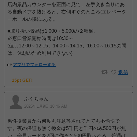
店内景品カウンターを正面に見て、左手突き当りにあ
る自動ドアを抜けると、右側すぐのところ(エレベータ
ーホールの隣)にある。
■取り扱い景品は1.000・5.000の２種類。
※窓口営業開始時間は10:30～
(但し12:00～12:15、14:00～14:15、16:00～16:15の間
は、休憩のため利用できない)
アプリでフォローする
返信
15pt GET!
ふくちゃん
2025年1月9日 10:46 AM
男性従業員から何度も注意等されてとても不愉快で
す。夜の保証も無く換金は5千円と千円のみ500円が無
い。会員カードを2回に作ると500円取られる。普通は