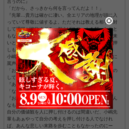
言うのに』
「だから、さっきから何を言ってんだよ！！」
『先輩…貴方は確かに凄い。全エリアの地理が頭に入
っていて尊敬に値するよ。ただそれは教える相手に対
して理想が強欲すぎる。例えばスロットを打ったこと
もないあんたに、パチンコ屋に行って一人で打って来
いと言ってるのと同じ。ルールも分からなければ目押
しも出来るハズがないということだ』
小嶋先輩は少々後ずさりしながら、最後の力でオレに
罵声を浴びせた。
「お前はスロットなんかしてるから…あ、あんなもの
してるから頭がおかしいんだよ！」
『あんな物だと…？！』
「な、なんだよ… 何も変な事言ってないぞ…！」
『お前はオレ以上にあいつの事を悪く言うのか…あん
なものって…ケンシロウのことかーーー！！！！』
自分の価値観を人に押し付けるのは間違いだ、小嶋先
輩もあぁやって自分の考えを押し付ける人でなけれ
ば、あんな悲しい末路を歩むこともなかったのにー