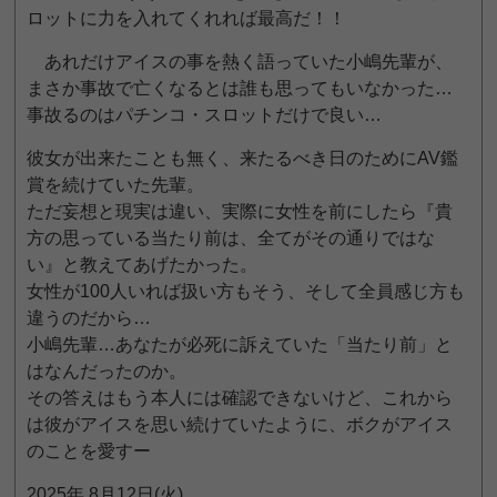
ロットに力を入れてくれれば最高だ！！
あれだけアイスの事を熱く語っていた小嶋先輩が、
まさか事故で亡くなるとは誰も思ってもいなかった…
事故るのはパチンコ・スロットだけで良い…
彼女が出来たことも無く、来たるべき日のためにAV鑑
賞を続けていた先輩。
ただ妄想と現実は違い、実際に女性を前にしたら『貴
方の思っている当たり前は、全てがその通りではな
い』と教えてあげたかった。
女性が100人いれば扱い方もそう、そして全員感じ方も
違うのだから…
小嶋先輩…あなたが必死に訴えていた「当たり前」と
はなんだったのか。
その答えはもう本人には確認できないけど、これから
は彼がアイスを思い続けていたように、ボクがアイス
のことを愛すー
2025年 8月12日(火)