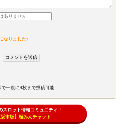
になりました♪
選択で一度に4枚まで投稿可能
のスロット情報コミュニティ！
大阪市版】極みんチャット