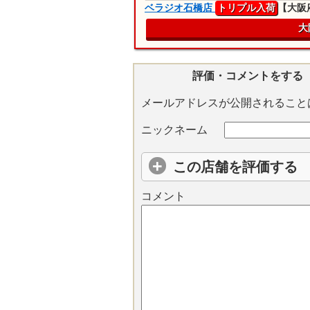
ベラジオ石橋店
トリプル入荷
【大阪
大
評価・コメントをする
メールアドレスが公開されること
ニックネーム
この店舗を評価する
コメント