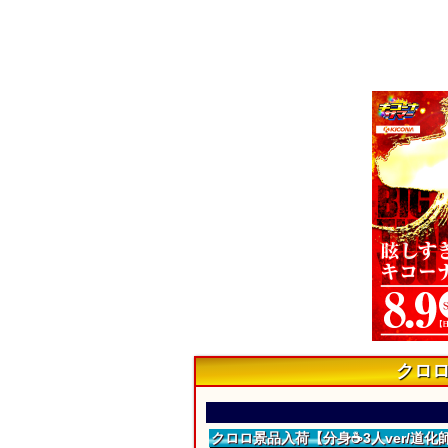
クロ
クロロ景品入荷
【分身☕3人ver/道化