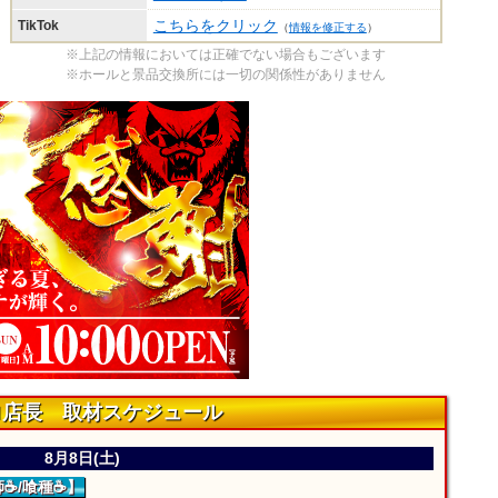
こちらをクリック
TikTok
（
情報を修正する
）
※上記の情報においては正確でない場合もございます
※ホールと景品交換所には一切の関係性がありません
ロ店長 取材スケジュール
8月8日(土)
師☕/喰種☕】