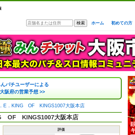
報
ホーム
初めての方
みんパチユーザーによる
大阪府の営業予想 >>
．E．KING OF KINGS1007大阪本店
G OF KINGS1007大阪本店
評価