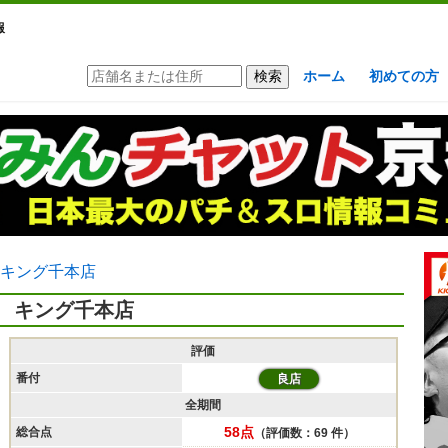
報
ホーム
初めての方
キング千本店
キング千本店
評価
番付
良店
全期間
58点
総合点
（評価数：69 件）