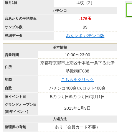
-4枚（2）
毎月1日
パチンコ
-176玉
台あたりの平均差玉
99
サンプル数
みんレポ パチンコ版
詳細データ
基本情報
10:00〜23:00
営業時間
京都府京都市上京区千本通一条下る北伊
住所
勢殿構町688
こちらをクリック
地図
パチンコ400台/スロット400台
台数
5のつく日/9のつく日/毎月1日
旧イベント日
グランドオープン日
2013年1月9日
(周年イベント)
入場方法
あり（会員カード不要）
整理券の有無