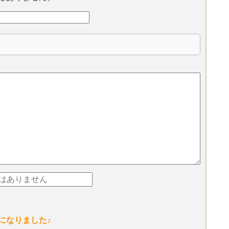
になりました♪