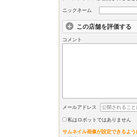
ニックネーム
この店舗を評価する
コメント
メールアドレス
私はロボットではありません
サムネイル画像が設定できるよう