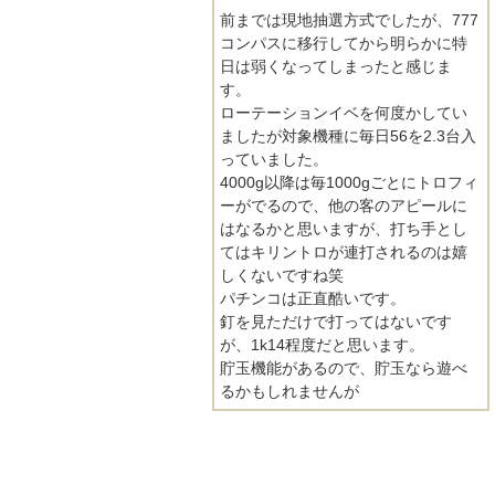
前までは現地抽選方式でしたが、777
コンパスに移行してから明らかに特
日は弱くなってしまったと感じま
す。
ローテーションイベを何度かしてい
ましたが対象機種に毎日56を2.3台入
っていました。
4000g以降は毎1000gごとにトロフィ
ーがでるので、他の客のアピールに
はなるかと思いますが、打ち手とし
てはキリントロが連打されるのは嬉
しくないですね笑
パチンコは正直酷いです。
釘を見ただけで打ってはないです
が、1k14程度だと思います。
貯玉機能があるので、貯玉なら遊べ
るかもしれませんが