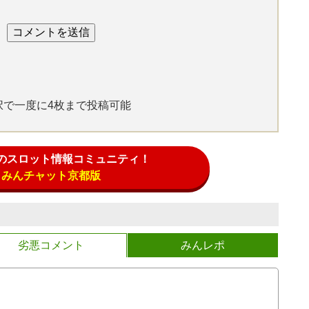
選択で一度に4枚まで投稿可能
のスロット情報コミュニティ！
みんチャット京都版
劣悪コメント
みんレポ