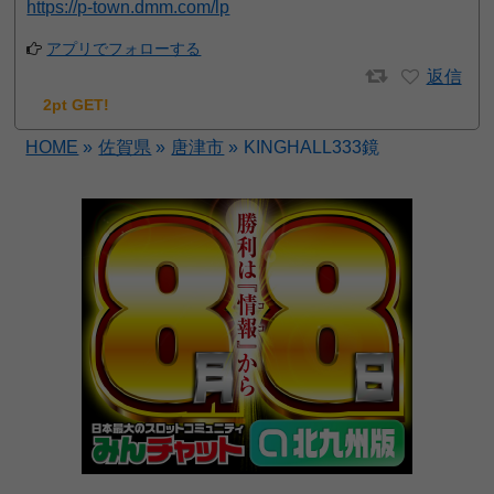
https://p-town.dmm.com/lp
アプリでフォローする
返信
2pt GET!
HOME
»
佐賀県
»
唐津市
»
KINGHALL333鏡