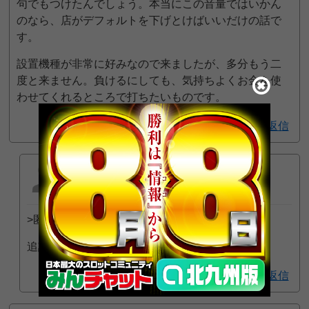
句でもつけたんでしょう。本当にこの音量ではいかん
のなら、店がデフォルトを下げとけばいいだけの話で
す。
設置機種が非常に好みなので来ましたが、多分もう二
度と来ません。負けるにしても、気持ちよくお金を使
わせてくれるところで打ちたいものです。
1
返信
匿名
2025年10月19日 7:16 PM
>匿名 さん
追記：5スロは22枚交換です。
返信