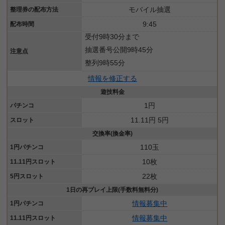
モバイル抽選
整理券の配布方法
9:45
配布時間
受付9時30分まで
抽選番号公開9時45分
注意点
整列9時55分
情報を修正する
遊技料金
1円
パチンコ
11.11円 5円
スロット
交換率(換金率)
110玉
1円パチンコ
10枚
11.11円スロット
22枚
5円スロット
1日の再プレイ上限(手数料無料分)
情報募集中
1円パチンコ
情報募集中
11.11円スロット