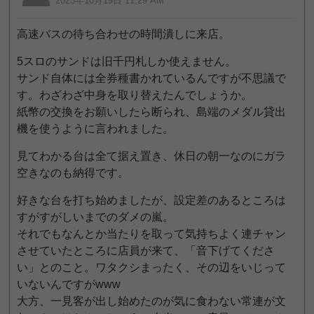
2025年10月19日 11:29 AM
高速バスの待ち合わせの時間潰しに来店。
5スロのサンドは旧千円札しか使えません。
サンド自体には全券種書かれているんですが不思議で
す。わざわざ中身を取り替えたんでしょうか。
紙幣の交換をお願いしたら断られ、島端のメダル貸出
機を使うように言われました。
見てわかる台は全て据え置き、休日の朝一なのにガラ
空きなのも納得です。
好きな台を打ち始めましたが、設定差のあるところは
すがすがしいまでのダメの嵐。
それでもなんとか当たりを取って気持ちよく連チャン
させていたところに店員が来て、「音下げてくださ
い」とのこと。ワタクシまったく、その辺をいじって
いないんですがwww
大方、一見客が出し始めたのが気に食わない常連が文