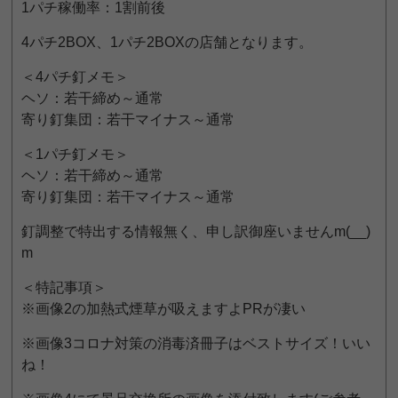
1パチ稼働率：1割前後
4パチ2BOX、1パチ2BOXの店舗となります。
＜4パチ釘メモ＞
ヘソ：若干締め～通常
寄り釘集団：若干マイナス～通常
＜1パチ釘メモ＞
ヘソ：若干締め～通常
寄り釘集団：若干マイナス～通常
釘調整で特出する情報無く、申し訳御座いませんm(__)
m
＜特記事項＞
※画像2の加熱式煙草が吸えますよPRが凄い
※画像3コロナ対策の消毒済冊子はベストサイズ！いい
ね！