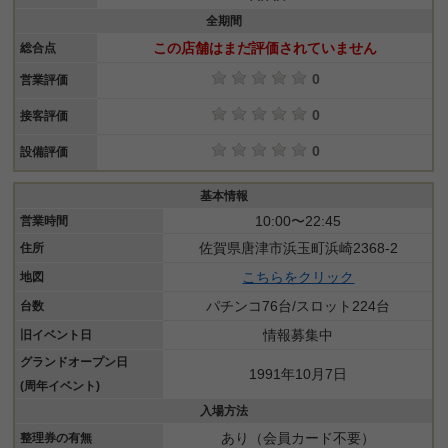
全期間
この店舗はまだ評価されていません
総合点
0
営業評価
0
接客評価
0
設備評価
基本情報
10:00〜22:45
営業時間
佐賀県唐津市浜玉町浜崎2368-2
住所
こちらをクリック
地図
パチンコ76台/スロット224台
台数
情報募集中
旧イベント日
グランドオープン日
1991年10月7日
(周年イベント)
入場方法
あり（会員カード不要）
整理券の有無