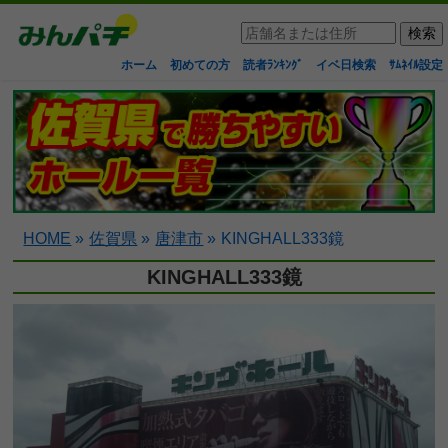
ホーム
初めての方
読者ﾗﾝｷﾝｸﾞ
イベ日検索
ｻﾑﾈｲﾙ設定
HOME
»
佐賀県
»
唐津市
»
KINGHALL333鏡
KINGHALL333鏡