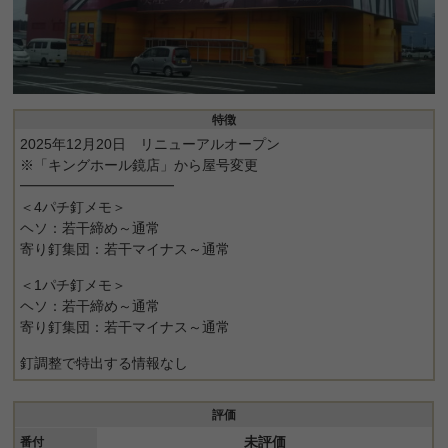
特徴
2025年12月20日 リニューアルオープン
※「キングホール鏡店」から屋号変更
━━━━━━━━━━━
＜4パチ釘メモ＞
ヘソ：若干締め～通常
寄り釘集団：若干マイナス～通常
＜1パチ釘メモ＞
ヘソ：若干締め～通常
寄り釘集団：若干マイナス～通常
釘調整で特出する情報なし
評価
未評価
番付