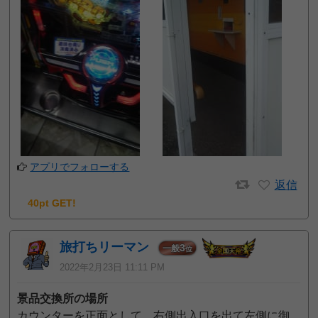
アプリでフォローする
返信
40pt GET!
旅打ちリーマン
3
一般
位
2022年2月23日 11:11 PM
景品交換所の場所
カウンターを正面として、右側出入口を出て左側に御