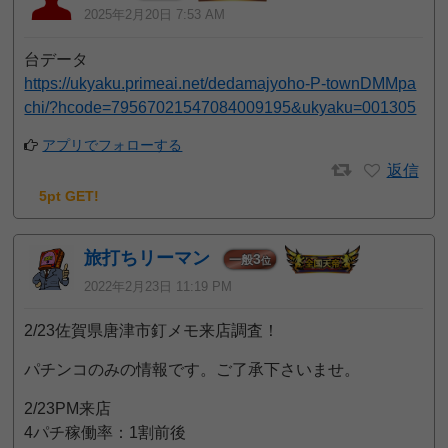
2025年2月20日 7:53 AM
台データ
https://ukyaku.primeai.net/dedamajyoho-P-townDMMpa
chi/?hcode=79567021547084009195&ukyaku=001305
アプリでフォローする
返信
5pt GET!
旅打ちリーマン
3
一般
位
2022年2月23日 11:19 PM
2/23佐賀県唐津市釘メモ来店調査！
パチンコのみの情報です。ご了承下さいませ。
2/23PM来店
4パチ稼働率：1割前後