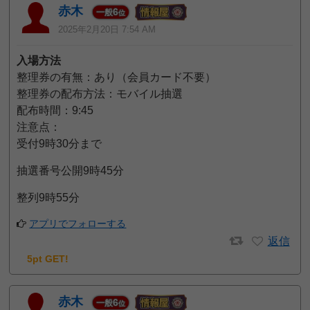
赤木
6
一般
位
2025年2月20日 7:54 AM
入場方法
整理券の有無：あり（会員カード不要）
整理券の配布方法：モバイル抽選
配布時間：9:45
注意点：
受付9時30分まで
抽選番号公開9時45分
整列9時55分
アプリでフォローする
返信
5pt GET!
赤木
6
一般
位