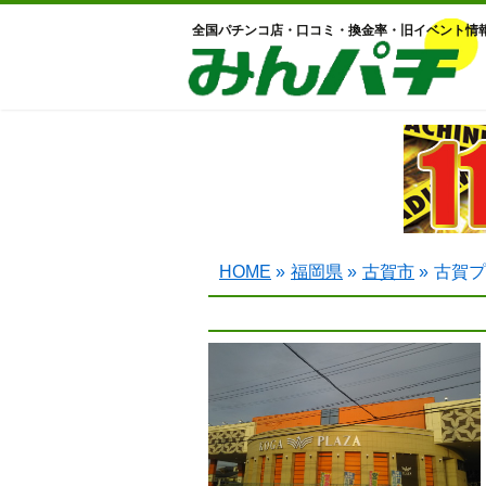
全国パチンコ店・口コミ・換金率・旧イベント情
HOME
»
福岡県
»
古賀市
»
古賀プ