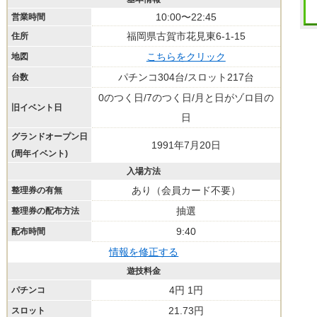
10:00〜22:45
営業時間
福岡県古賀市花見東6-1-15
住所
こちらをクリック
地図
パチンコ304台/スロット217台
台数
0のつく日/7のつく日/月と日がゾロ目の
旧イベント日
日
グランドオープン日
1991年7月20日
(周年イベント)
入場方法
あり（会員カード不要）
整理券の有無
抽選
整理券の配布方法
9:40
配布時間
情報を修正する
遊技料金
4円 1円
パチンコ
21.73円
スロット