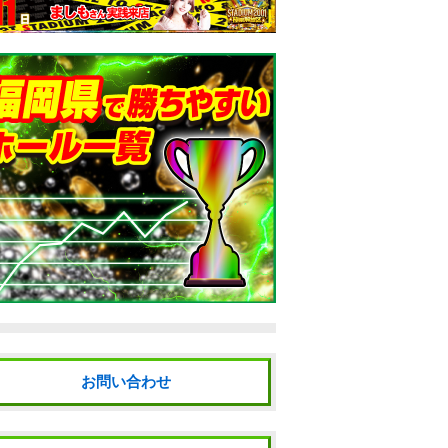
お問い合わせ