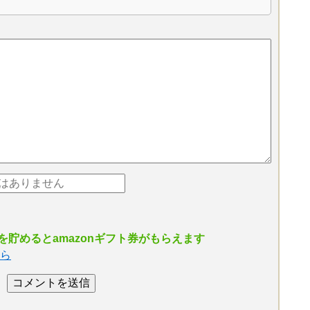
貯めるとamazonギフト券がもらえます
ら