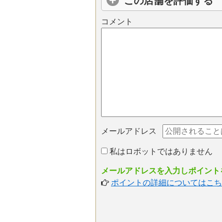
この店舗を評価する
コメント
メールアドレス
私はロボットではありません
メールアドレスを入力しポイントを
ポイントの詳細についてはこち