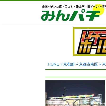
全国パチンコ店・口コミ・換金率・旧イベント情
HOME
»
京都府
»
京都市南区
»
京