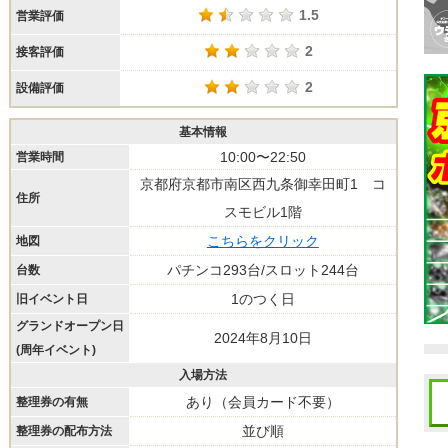
1.5
営業評価
2
接客評価
2
設備評価
基本情報
10:00〜22:50
営業時間
京都府京都市南区西九条御幸田町1 コ
住所
スモビル1階
こちらをクリック
地図
パチンコ293台/スロット244台
台数
1のつく日
旧イベント日
グランドオープン日
2024年8月10日
(周年イベント)
入場方法
あり（会員カード不要）
整理券の有無
並び順
整理券の配布方法