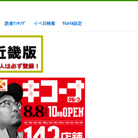
読者ﾗﾝｷﾝｸﾞ
イベ日検索
ｻﾑﾈｲﾙ設定