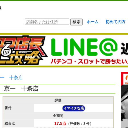
報
ホーム
初めての方
一 十条店
京一 十条店
評価
番付
イマイチな店
全期間
17.5点
総合点
（評価数：3 件）