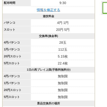
9:30
配布時間
情報を修正する
遊技料金
4円 1円
パチンコ
20円 5円
スロット
交換率(換金率)
28玉
4円パチンコ
112玉
1円パチンコ
5.15枚
20円スロット
22.4枚
5円スロット
1日の再プレイ上限(手数料無料分)
無制限
4円パチンコ
無制限
1円パチンコ
無制限
20円スロット
無制限
5円スロット
景品交換所の場所