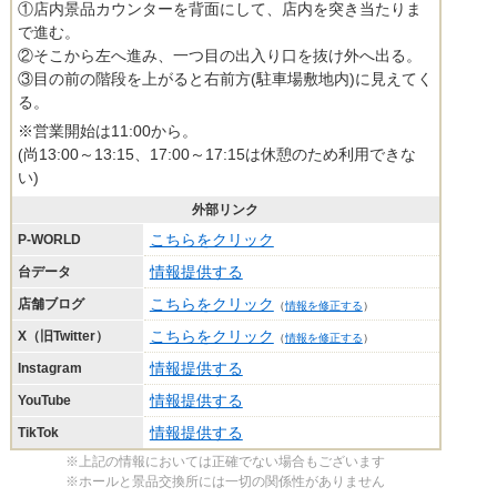
①店内景品カウンターを背面にして、店内を突き当たりま
で進む。
②そこから左へ進み、一つ目の出入り口を抜け外へ出る。
③目の前の階段を上がると右前方(駐車場敷地内)に見えてく
る。
※営業開始は11:00から。
(尚13:00～13:15、17:00～17:15は休憩のため利用できな
い)
外部リンク
こちらをクリック
P-WORLD
情報提供する
台データ
こちらをクリック
店舗ブログ
（
情報を修正する
）
こちらをクリック
X（旧Twitter）
（
情報を修正する
）
情報提供する
Instagram
情報提供する
YouTube
情報提供する
TikTok
※上記の情報においては正確でない場合もございます
※ホールと景品交換所には一切の関係性がありません