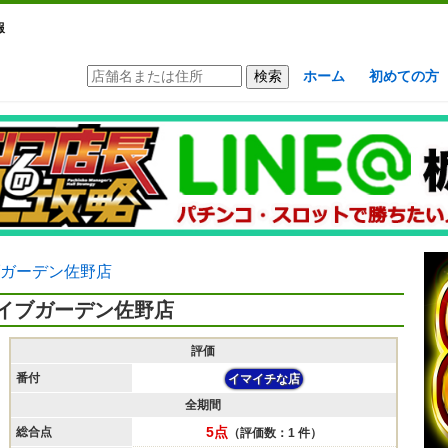
報
ホーム
初めての方
ガーデン佐野店
イブガーデン佐野店
評価
番付
イマイチな店
全期間
5点
総合点
（評価数：1 件）