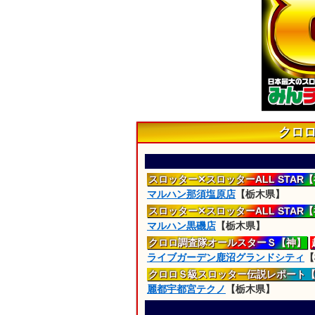
クロ
スロッター
✕スロッターALL STAR
マルハン那須塩原店
【栃木県】
スロッター
✕スロッターALL STAR
マルハン黒磯店
【栃木県】
クロロ
調査隊オールスターＳ【神】
ライブガーデン鹿沼グランドシティ
【
クロロＳ級スロッター
伝説レポート
麗都宇都宮テクノ
【栃木県】