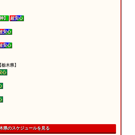
【神】
超安心
超安心
超安心
【栃木県】
安心
心
心
木県のスケジュールを見る