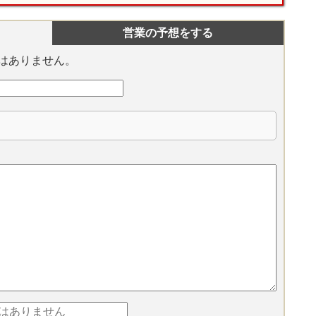
営業の予想をする
はありません。