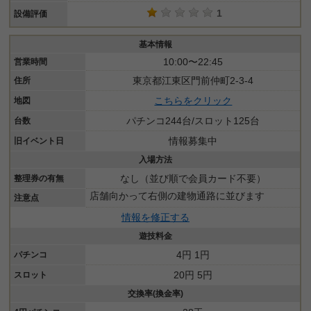
1
設備評価
基本情報
10:00〜22:45
営業時間
東京都江東区門前仲町2-3-4
住所
こちらをクリック
地図
パチンコ244台/スロット125台
台数
情報募集中
旧イベント日
入場方法
なし（並び順で会員カード不要）
整理券の有無
店舗向かって右側の建物通路に並びます
注意点
情報を修正する
遊技料金
4円 1円
パチンコ
20円 5円
スロット
交換率(換金率)