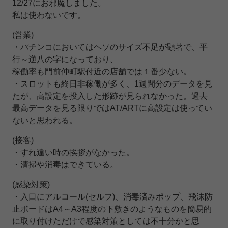
12/27にお邪魔しました。
私は使わないです。
(営業)
・パチンコにおいてはヘソのサイズ不足が顕著で、平
行～逆八の字になっており、
稼働率も門前仲町駅付近の店舗では１番少ない。
・スロットも終日非稼働が多く、1週間分のデータを見
たが、高設定を投入した形跡が見られなかった。過去
最高データを見る限りではAT/ARTに高設定は使ってい
ないと思われる。
(接客)
・すれ違い時の挨拶がなかった。
・清掃や消毒はできている。
(感染対策)
・入口にアルコール(セルフ)、消毒済みポップ、飛沫防
止ボードはA4～A3程度の下敷きのようなものを簡易的
に取り付けただけで感染対策としては不十分かと思