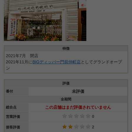
特徴
2021年7月 閉店
2021年11月に
BIGディッパー門前仲町店
としてグランドオープ
ン
評価
未評価
番付
全期間
この店舗はまだ評価されていません
総合点
0
営業評価
2
接客評価