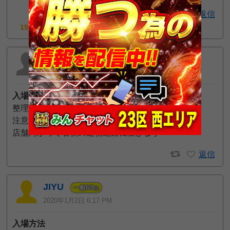
返信
15pt GET!
りんこ
2020年2月8日 5:05 AM
入場方法
整理券の有無：なし（並び順で会員カード不要）
注意点：
店舗向かって右側の建物通路に並びます
返信
JIYU
69
一般
位
2020年1月2日 6:17 PM
入場方法