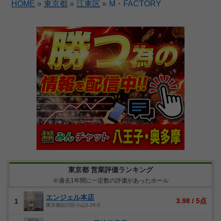
HOME
»
東京都
»
江東区
»
M・FACTORY
東京都 営業評価ランキング
※過去1年間に一定数の評価があったホール
エンジェル本店
3.98 / 5点
1
東京都品川区小山3-26-5