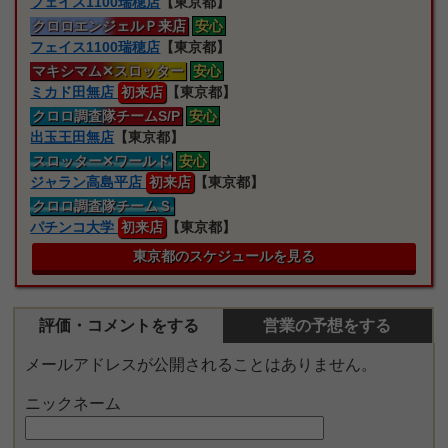
フェイス1100瑞穂店
【東京都】
クロロエンジェルＰ来店
安心
フェイス1100瑞穂店
【東京都】
マキシマム
✕スロッター
安心
ミカド田無店
初来店
【東京都】
クロロ
調査隊
チームS/P
安心
出玉王田無店
【東京都】
スロッター
✕ワールド
安心
ジャラン高島平店
初来店
【東京都】
クロロ
調査隊
チームＳ
パチンコ大学
初来店
【東京都】
東京都のスケジュールを見る
評価・コメントをする
営業の予想をする
メールアドレスが公開されることはありません。
ニックネーム