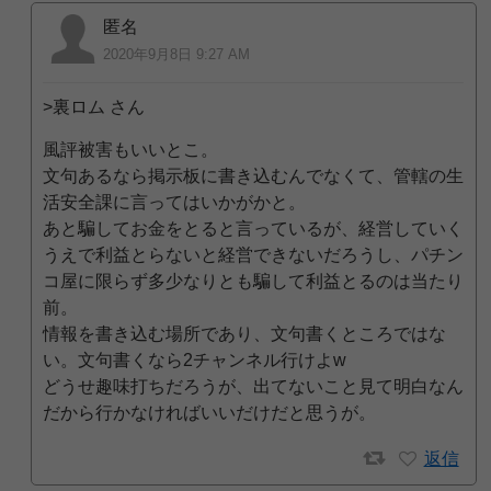
匿名
2020年9月8日 9:27 AM
>裏ロム さん
風評被害もいいとこ。
文句あるなら掲示板に書き込むんでなくて、管轄の生
活安全課に言ってはいかがかと。
あと騙してお金をとると言っているが、経営していく
うえで利益とらないと経営できないだろうし、パチン
コ屋に限らず多少なりとも騙して利益とるのは当たり
前。
情報を書き込む場所であり、文句書くところではな
い。文句書くなら2チャンネル行けよw
どうせ趣味打ちだろうが、出てないこと見て明白なん
だから行かなければいいだけだと思うが。
返信