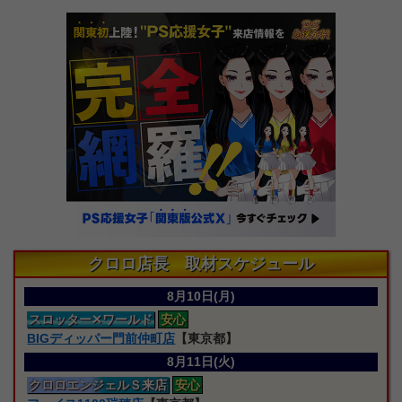
クロロ店長 取材スケジュール
8月10日(月)
スロッター
✕ワールド
安心
BIGディッパー門前仲町店
【東京都】
8月11日(火)
クロロエンジェルＳ来店
安心