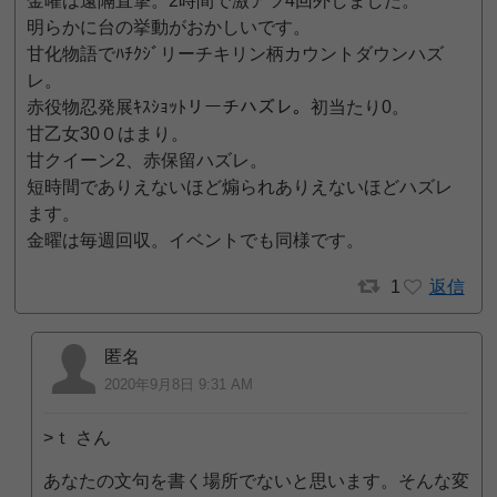
金曜は遠隔直撃。2時間で激アツ4回外しました。
明らかに台の挙動がおかしいです。
甘化物語でﾊﾁｸｼﾞリーチキリン柄カウントダウンハズ
レ。
赤役物忍発展ｷｽｼｮｯﾄリーチハズレ。初当たり0。
甘乙女30０はまり。
甘クイーン2、赤保留ハズレ。
短時間でありえないほど煽られありえないほどハズレ
ます。
金曜は毎週回収。イベントでも同様です。
1
返信
匿名
2020年9月8日 9:31 AM
>ｔ さん
あなたの文句を書く場所でないと思います。そんな変