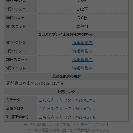
28玉
4円パチンコ
112玉
1円パチンコ
5.6枚
20円スロット
非等価
5円スロット
1日の再プレイ上限(手数料無料分)
情報募集中
4円パチンコ
情報募集中
1円パチンコ
情報募集中
20円スロット
情報募集中
5円スロット
景品交換所の場所
店舗裏口を出て左に10mほど先
外部リンク
こちらをクリック
台データ
（
情報を修正する
）
こちらをクリック
店舗ブログ
（
情報を修正する
）
こちらをクリック
X（旧Twitter）
（
情報を修正する
）
※上記の情報においては正確でない場合もございます
※ホールと景品交換所には一切の関係性がありません