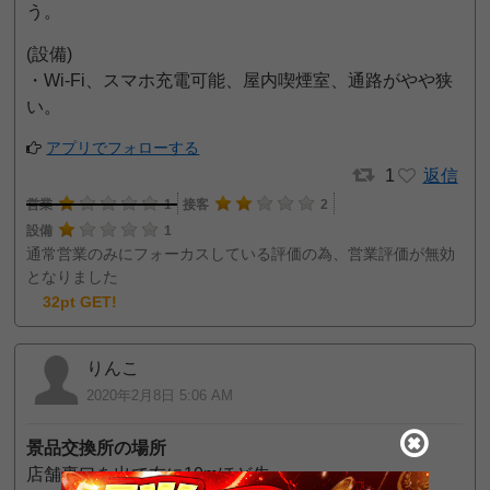
う。
(設備)
・Wi-Fi、スマホ充電可能、屋内喫煙室、通路がやや狭
い。
アプリでフォローする
1
返信
営業
1
接客
2
設備
1
通常営業のみにフォーカスしている評価の為、営業評価が無効
となりました
32pt GET!
りんこ
2020年2月8日 5:06 AM
景品交換所の場所
店舗裏口を出て左に10mほど先