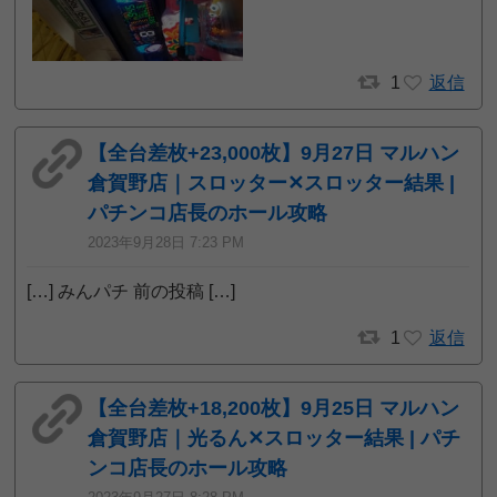
1
返信
【全台差枚+23,000枚】9月27日 マルハン
倉賀野店｜スロッター✕スロッター結果 |
パチンコ店長のホール攻略
2023年9月28日 7:23 PM
[…] みんパチ 前の投稿 […]
1
返信
【全台差枚+18,200枚】9月25日 マルハン
倉賀野店｜光るん✕スロッター結果 | パチ
ンコ店長のホール攻略