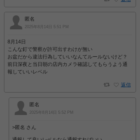
匿名
2025年8月14日 5:51 PM
8月14日
こんな釘で警察が許可出すわけが無い
お盆だから違法行為していいなんてルールないけど？
前日深夜と当日朝の店内カメラ確認してもらうよう通
報していいレベル
返信
匿名
2025年8月14日 5:52 PM
>匿名 さん
通報して良いレベルなら通報すればいい。