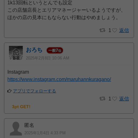
1k13回転というとんでも設定
この店舗店長とエリアマネージャーいるようですが、
ほかの店の見本にもならない行動はやめましょう。
1
返信
おろち
7
一般
位
2025年2月8日 10:06 AM
Instagram
https://www.instagram.com/maruhannkuragano/
アプリでフォローする
1
返信
3pt GET!
匿名
2025年1月4日 4:33 PM