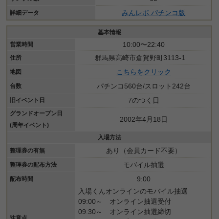
みんレポ パチンコ版
詳細データ
基本情報
10:00〜22:40
営業時間
群馬県高崎市倉賀野町3113-1
住所
こちらをクリック
地図
パチンコ560台/スロット242台
台数
7のつく日
旧イベント日
グランドオープン日
2002年4月18日
(周年イベント)
入場方法
あり（会員カード不要）
整理券の有無
モバイル抽選
整理券の配布方法
9:00
配布時間
入場くんオンラインのモバイル抽選
09:00～ オンライン抽選受付
09:30～ オンライン抽選締切
注意点