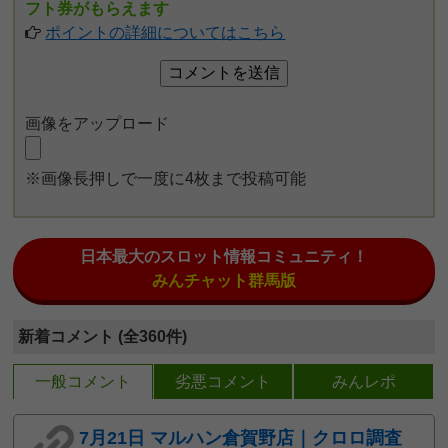
フト券がもらえます
ポイントの詳細についてはこちら
画像をアップロード
※画像長押しで一度に4枚まで投稿可能
日本最大のスロット情報コミュニティ！
みんチャット群馬版
新着コメント (全360件)
一般コメント
劣悪コメント
みんレポ
7月21日 マルハン倉賀野店｜クロロ調査