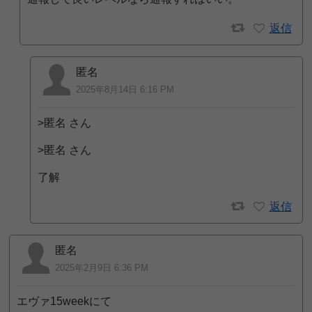
返信
匿名
2025年8月14日 6:16 PM
>匿名 さん
>匿名 さん
了解
返信
匿名
2025年2月9日 6:36 PM
エヴァ15weekにて