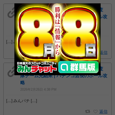
3月25日 マルハン倉賀野店｜クロロ調査
隊チーム光結果 | パチンコ店長のホール攻
略
2026年3月26日 11:47 AM
[…] みんパチ […]
返信
2月25日 マルハン倉賀野店｜クロロ調査
隊チーム光結果 | パチンコ店長のホール攻
略
2026年2月26日 4:38 PM
[…] みんパチ […]
返信