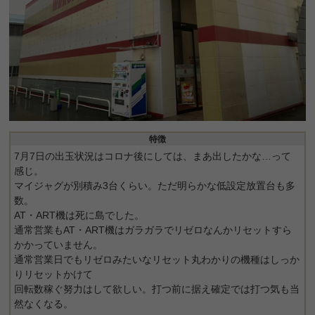
特徴
7月7日の出玉状況はコロナ後にしては、まあ出したかな…って
感じ。
マイジャグが別積み3台くらい。ただ明らかな低設定放置台も多
数。
AT・ART機は死に島でした。
通常営業もAT・ART機はガラガラでリゼロなんかリセットすら
かかっていません。
通常営業日でもリゼロみたいなリセット丸わかりの機種はしっか
りリセットかけて
回転数稼ぐ努力はして欲しい。打つ前に据え確定では打つ気も当
然なくなる。