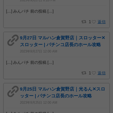
2023年9月27日 8:28 PM
[…] みんパチ 前の投稿 […]
1
返信
9月27日 マルハン倉賀野店｜スロッター✕
スロッター | パチンコ店長のホール攻略
2023年9月27日 12:00 AM
[…] みんパチ 前の投稿 […]
1
返信
9月25日 マルハン倉賀野店｜光るん✕スロ
ッター | パチンコ店長のホール攻略
2023年9月25日 12:00 AM