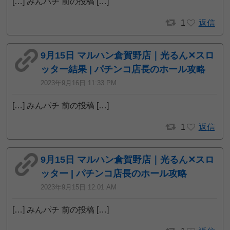
[…] みんパチ 前の投稿 […]
1
返信
9月15日 マルハン倉賀野店｜光るん✕スロ
ッター結果 | パチンコ店長のホール攻略
2023年9月16日 11:33 PM
[…] みんパチ 前の投稿 […]
1
返信
9月15日 マルハン倉賀野店｜光るん✕スロ
ッター | パチンコ店長のホール攻略
2023年9月15日 12:01 AM
[…] みんパチ 前の投稿 […]