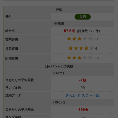
評価
番付
良店
全期間
57.5点
総合点
（評価数：70 件）
3.1
営業評価
4
接客評価
3.2
設備評価
旧イベント日の実績
スロット
-1枚
台あたりの平均差枚
99
サンプル数
みんレポ スロット版
詳細データ
パチンコ
-659玉
台あたりの平均差玉
65
サンプル数