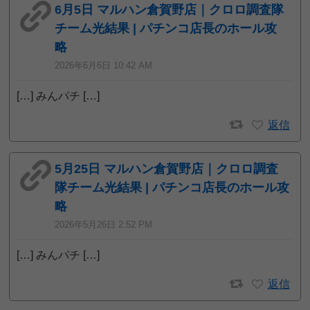
6月5日 マルハン倉賀野店｜クロロ調査隊
チーム光結果 | パチンコ店長のホール攻
略
2026年6月6日 10:42 AM
[…] みんパチ […]
返信
5月25日 マルハン倉賀野店｜クロロ調査
隊チーム光結果 | パチンコ店長のホール攻
略
2026年5月26日 2:52 PM
[…] みんパチ […]
返信