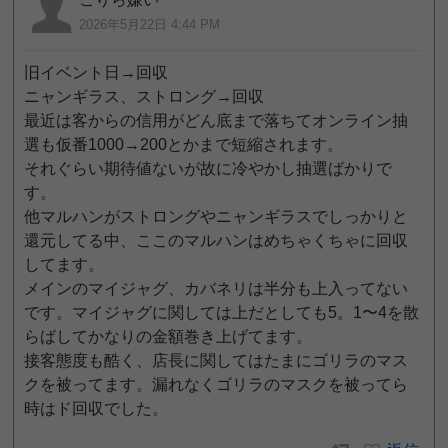
2026年5月22日 4:44 PM
旧イベント日→回収
ニャンギラス、ストロング→回収
最近は客からの信用がどん底まで落ちてオンライン抽
選も仮番1000→200とかまで短縮されます。
それぐらい期待値ないが故に冷やかし抽選ばかりで
す。
他マルハンがストロングやニャンギラスでしっかりと
還元してる中、ここのマルハンはめちゃくちゃに回収
してます。
メインのマイジャグ、カバネリは半分も上入ってない
です。マイジャグに関しては上だとしても5。1〜4を散
らばしてかなりの金額巻き上げてます。
接客態度も酷く、店長に関してはたまにゴリラのマス
クを被ってます。漏れなくゴリラのマスクを被ってら
時はド回収でした。