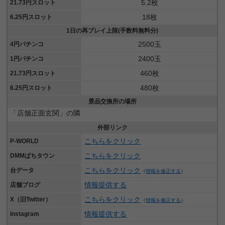
5.2枚
21.73円スロット
18枚
6.25円スロット
1日の再プレイ上限(手数料無料分)
2500玉
4円パチンコ
2400玉
1円パチンコ
460枚
21.73円スロット
480枚
6.25円スロット
景品交換所の場所
「店舗正面玄関」の隣
外部リンク
こちらをクリック
P-WORLD
こちらをクリック
DMMぱちタウン
こちらをクリック
台データ
（
情報を修正する
）
情報提供する
店舗ブログ
こちらをクリック
X（旧Twitter）
（
情報を修正する
）
情報提供する
Instagram