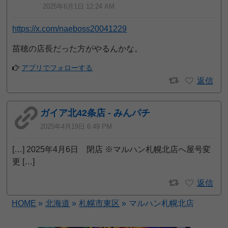
2025年6月1日 12:24 AM
https://x.com/naeboss20041229
苗穂の店長だった方がやるんかな。
アプリでフォローする
返信
ガイア北42条店 - みんパチ
2025年4月19日 6:49 PM
[…] 2025年4月6日 閉店 ※マルハン札幌北店へ屋号変
更 […]
返信
HOME
»
北海道
»
札幌市東区
»
マルハン札幌北店