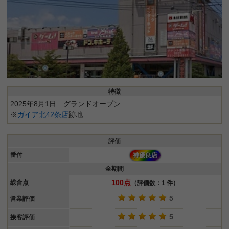
特徴
2025年8月1日 グランドオープン
※
ガイア北42条店
跡地
評価
番付
神優良店
全期間
100点
総合点
（評価数：1 件）
5
営業評価
5
接客評価