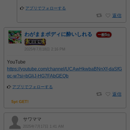
アプリでフォローする
返信
わがままボディに酔いしれる
5
一般
位
2025年7月18日 2:16 PM
YouTube
https://youtube.com/channel/UCAwHkwbaBNnXf-daSfG
qc-w?si=bGljJ-HG7FAbGEQb
アプリでフォローする
返信
5pt GET!
サワママ
2025年7月17日 1:41 AM