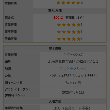
5
設備評価
過去1年間
100点
総合点
（評価数：1 件）
5
営業評価
5
接客評価
5
設備評価
基本情報
9:00〜22:47
営業時間
北海道札幌市東区北42条東7-1-1
住所
こちらをクリック
地図
パチンコ372台/スロット666台
台数
7のつく日
旧イベント日
グランドオープン日
2025年8月1日
(周年イベント)
入場方法
あり（会員カード不要）
整理券の有無