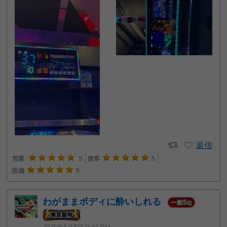
返信
営業
5
接客
5
設備
5
わがままボディに酔いしれる
5
一般
位