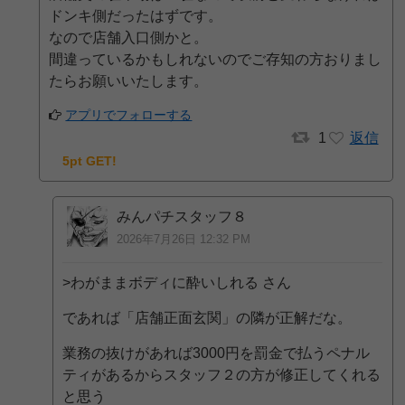
ドンキ側だったはずです。
なので店舗入口側かと。
間違っているかもしれないのでご存知の方おりまし
たらお願いいたします。
アプリでフォローする
1
返信
5pt GET!
みんパチスタッフ８
2026年7月26日 12:32 PM
>わがままボディに酔いしれる さん
であれば「店舗正面玄関」の隣が正解だな。
業務の抜けがあれば3000円を罰金で払うペナル
ティがあるからスタッフ２の方が修正してくれる
と思う