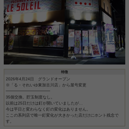
特徴
2026年4月24日 グランドオープン
※「る・それいゆ東加古川店」から屋号変更
━━━━━━━━━━━
35個交換。貯玉制度なし。
以前は25日だけは釘が開いていましたが…
今は平日と変わらなく釘の変化はありません。
ここの系列店で唯一釘変化が大きかった店だけにホント残念で
す。