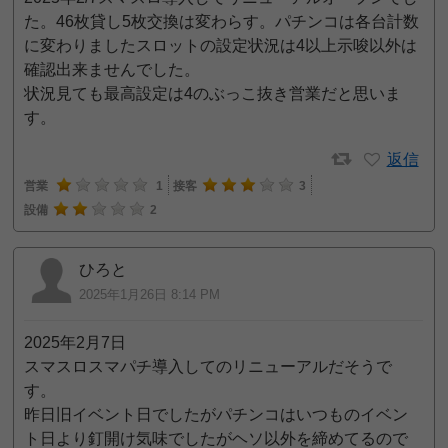
た。46枚貸し5枚交換は変わらす。パチンコは各台計数
に変わりましたスロットの設定状況は4以上示唆以外は
確認出来ませんでした。
状況見ても最高設定は4のぶっこ抜き営業だと思いま
す。
返信
営業
1
接客
3
設備
2
ひろと
2025年1月26日 8:14 PM
2025年2月7日
スマスロスマパチ導入してのリニューアルだそうで
す。
昨日旧イベント日でしたがパチンコはいつものイベン
ト日より釘開け気味でしたがヘソ以外を締めてるので