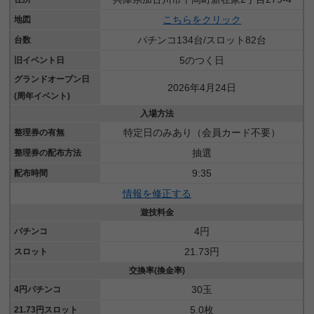
こちらをクリック
地図
パチンコ134台/スロット82台
台数
5のつく日
旧イベント日
グランドオープン日
2026年4月24日
(周年イベント)
入場方法
特定日のみあり（会員カード不要）
整理券の有無
抽選
整理券の配布方法
9:35
配布時間
情報を修正する
遊技料金
4円
パチンコ
21.73円
スロット
交換率(換金率)
30玉
4円パチンコ
5.0枚
21.73円スロット