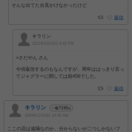
そんな出てた台見かけなかったけど
返信
キラリン
2021年5月23日 9:42 PM
>さだやん さん
今頃返信するのもなんですが、周年ははっきり言っ
てジャグラーに関しては前456でした。
返信
キラリン
7195
一般
位
2020年12月9日 10:05 AM
ここの店は遠隔なのか、分からないが二つしかないフ