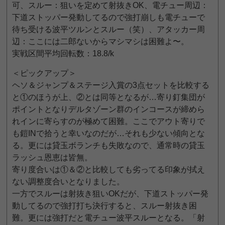
可、スルー：狙いを定めて射抜きOK、電チュー周辺：
下道ストッパー発動してるので強打崩しも電チューで
待ち受ける波平ツルンとスルー（笑）、アタッカー周
辺：ここには二郎ないからマシマシは困難よ〜。
実戦区間平均回転数：18.8/k
＜ピックアップ＞
ヘソ＆ジャンプ＆ステージ入賞の3点セットを比較する
と①のほうが上、②とは同等となるが…寄り釘集団が
ポイントとなりデルタゾーン群のインコースが締めら
れインに寄らすのが極めて困難。ここでアウト寄りで
も鎧INで拾うと幸いなのだが…それも少ない傾向とな
る。更には貸玉ボランチも失敗なので、通常時の貸玉
ラッシュ恩恵は皆無。
寄り度合いは①＆②と比較しても劣ってる印象が拭え
ない調整度合いとなりました。
一方でスルーは射抜き狙いOKだが、下道ストッパー発
動してるので強打打ち決行すると、スルー射抜き困
難。更には強打だと電チュー波平スルーとなる。「射