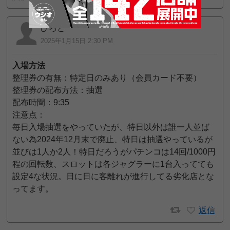
ひろと
2025年1月15日 2:30 PM
入場方法
整理券の有無：特定日のみあり（会員カード不要）
整理券の配布方法：抽選
配布時間：9:35
注意点：
毎日入場抽選をやっていたが、特日以外は誰一人並ば
ない為2024年12月末で廃止、特日は抽選やっているが
並びは1人か2人！特日だろうがパチンコは14回/1000円
程の回転数、スロットは各ジャグラーに1台入ってても
設定4な状況。日に日に客離れが進行してる劣化店とな
ってます。
返信