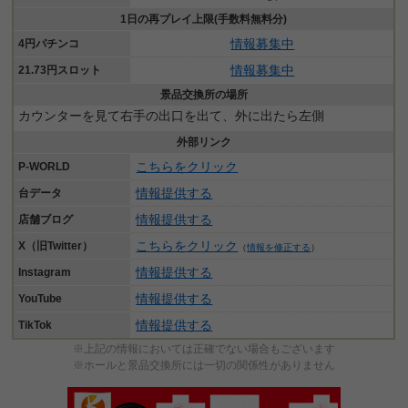
1日の再プレイ上限(手数料無料分)
情報募集中
4円パチンコ
情報募集中
21.73円スロット
景品交換所の場所
カウンターを見て右手の出口を出て、外に出たら左側
外部リンク
こちらをクリック
P-WORLD
情報提供する
台データ
情報提供する
店舗ブログ
こちらをクリック
X（旧Twitter）
（
情報を修正する
）
情報提供する
Instagram
情報提供する
YouTube
情報提供する
TikTok
※上記の情報においては正確でない場合もございます
※ホールと景品交換所には一切の関係性がありません