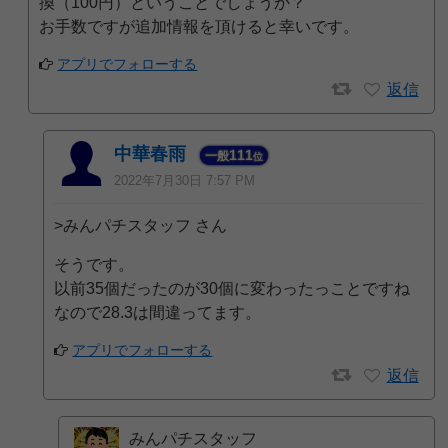
換（100円）ということでしょうか？
お手数ですが追加情報を頂けると幸いです。
アプリでフォローする
返信
中華春雨
111
一般
位
2022年7月30日 7:57 PM
>みんパチスタッフ さん
そうです。
以前35個だったのが30個に変わったっことですね
なので28.3は間違ってます。
アプリでフォローする
返信
みんパチスタッフ