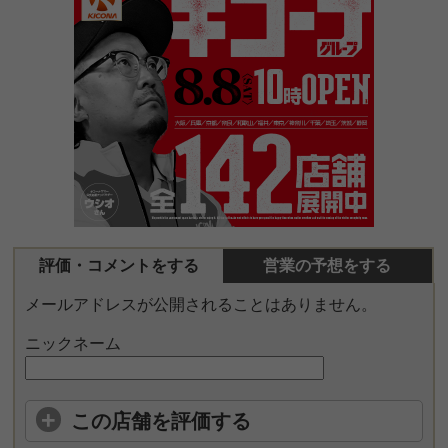
評価・コメントをする
営業の予想をする
メールアドレスが公開されることはありません。
ニックネーム
この店舗を評価する