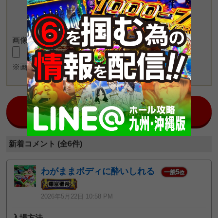
画像をアップロード
※画像長押しで一度に4枚まで投稿可能
日本最大のスロット情報コミュニティ！
みんチャット九州南版
新着コメント (全6件)
わがままボディに酔いしれる
5
一般
位
2026年5月22日 10:58 PM
入場方法