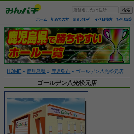
ホーム
初めての方
読者ﾗﾝｷﾝｸﾞ
イベ日検索
ｻﾑﾈｲﾙ設定
HOME
»
鹿児島県
»
鹿児島市
»
ゴールデン八光松元店
ゴールデン八光松元店