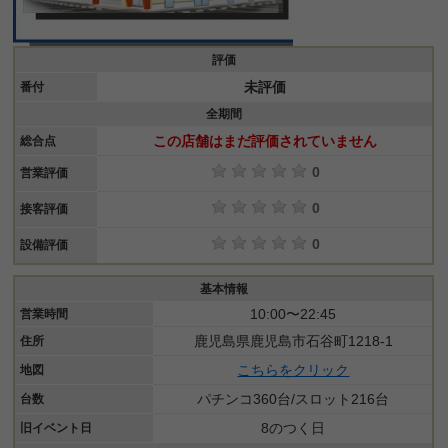
評価
未評価
番付
全期間
この店舗はまだ評価されていません
総合点
0
営業評価
0
接客評価
0
設備評価
基本情報
10:00〜22:45
営業時間
鹿児島県鹿児島市石谷町1218-1
住所
こちらをクリック
地図
パチンコ360台/スロット216台
台数
8のつく日
旧イベント日