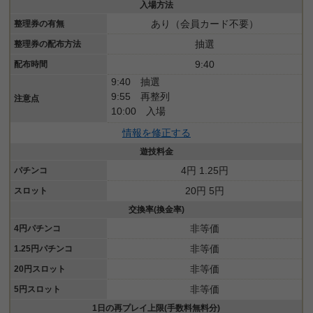
入場方法
あり（会員カード不要）
整理券の有無
抽選
整理券の配布方法
9:40
配布時間
9:40 抽選
9:55 再整列
注意点
10:00 入場
情報を修正する
遊技料金
4円 1.25円
パチンコ
20円 5円
スロット
交換率(換金率)
非等価
4円パチンコ
非等価
1.25円パチンコ
非等価
20円スロット
非等価
5円スロット
1日の再プレイ上限(手数料無料分)