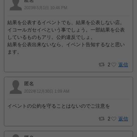
匿名
2023年5月1日 10:46 PM
結果を公表するイベントでも、結果を公表しない店。
イコールガセイベという事でしょう。一部結果を公表
しているものもアリ。公約違反でしょ。
結果を公表出来ないなら、イベント告知するなと思い
ます。
2
返信
匿名
2022年12月30日 1:09 AM
イベントの公約を守ることはないのでご注意を
2
返信