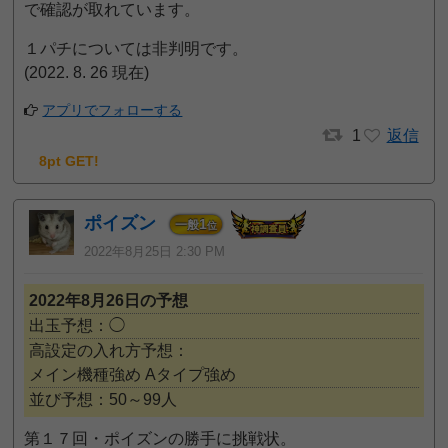
で確認が取れています。
１パチについては非判明です。
(2022. 8. 26 現在)
アプリでフォローする
1
返信
8pt GET!
ポイズン
1
一般
位
2022年8月25日 2:30 PM
2022年8月26日の予想
出玉予想：◯
高設定の入れ方予想：
メイン機種強め
Aタイプ強め
並び予想：50～99人
第１７回・ポイズンの勝手に挑戦状。