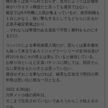
種が多くは並べられておらず、見方によっては店舗全
体がバラエティ構造だと言っても過言ではない。
最近では6.5号機に人気が集まっているが、政宗戦極も
１台しかなく、狙い撃ちするとしてもどちらに出るか
正直不確定要素ばかり。
…それならば希望のある道筋で手堅く勝利をものにす
るだけ。
コンパスによる事前抽選入場だが、恐らくは夏衣優佳
も狙って来るであろうジャグラーシリーズ全16台及び
絆2の６台にその答えは潜んでいると確信している。
お祭り日といえど正直パチンコに関しては、同店そん
なに変化をもたらすとは思っていない。
過信せずおごる事なければ、確実な正攻法で明日の周
年祭は思い出に残る一日となる。
2022. 8.26(金)
六甲メトロ様の周年日。
そこまで注目されていないであろうからこそ狙えるホ
ール。