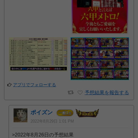
アプリでフォローする
予想結果を報告する
ポイズン
1
一般
位
2022年8月29日 1:01 PM
>2022年8月26日の予想結果