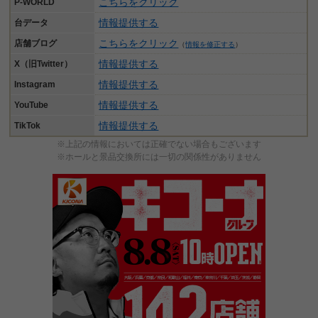
こちらをクリック
P-WORLD
情報提供する
台データ
こちらをクリック
店舗ブログ
（
情報を修正する
）
情報提供する
X（旧Twitter）
情報提供する
Instagram
情報提供する
YouTube
情報提供する
TikTok
※上記の情報においては正確でない場合もございます
※ホールと景品交換所には一切の関係性がありません