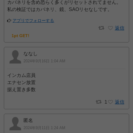
カバネリを含め恐らく多くがリセットされてません。
私の検証ではカバネリ、鏡、SAOリセなしです。
アプリでフォローする
返信
1pt GET!
ななし
2024年9月16日 1:04 AM
インカム店員
エナセン放置
据え置き多数
1
返信
匿名
2024年9月11日 1:24 AM