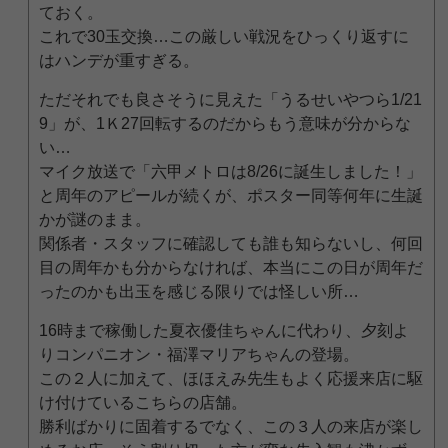
ておく。
これで30玉交換…この厳しい戦況をひっくり返すに
はハンデが重すぎる。
ただそれでも良さそうに見えた「うるせいやつら1/21
9」が、1Ｋ27回転するのだからもう意味が分からな
い…
マイク放送で「六甲メトロは8/26に誕生しました！」
と周年のアピールが続くが、ポスター同等何年に生誕
かが謎のまま。
関係者・スタッフに確認しても誰も知らないし、何回
目の周年かも分からなければ、本当にこの日が周年だ
ったのかも出玉を感じる限りでは怪しい所…
16時まで稼働した夏衣優佳ちゃんに代わり、夕刻よ
りコンパニオン・福澤マリアちゃんの登場。
この２人に加えて、ほほえみ先生もよく応援来店に駆
け付けているこちらの店舗。
勝利ばかりに固着するでなく、この３人の来店が楽し