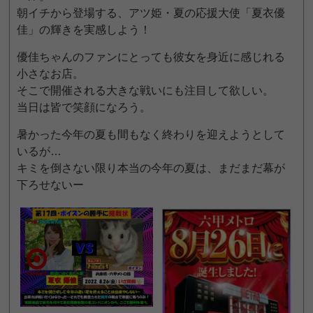
朝イチから登場する、アツ姫・夏の応援大使「夏衣優
佳」の輝きを実感しよう！
優佳ちゃんのファンにとっても彼女を身近に感じれる
小さなお店。
そこで開催される大きな戦いにも注目して欲しい。
当日は皆で笑顔になろう。
暑かった今年の夏も間もなく終わりを迎えようとして
いるが…
キミを倒さない限り本当の今年の夏は、まだまだ幕が
下ろせないー