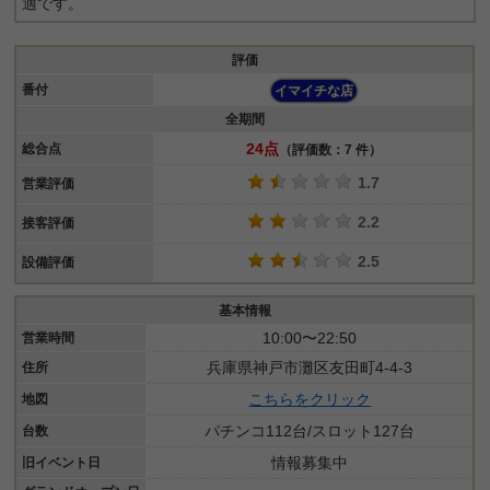
適です。
評価
番付
イマイチな店
全期間
24点
総合点
（評価数：7 件）
1.7
営業評価
2.2
接客評価
2.5
設備評価
基本情報
10:00〜22:50
営業時間
兵庫県神戸市灘区友田町4-4-3
住所
こちらをクリック
地図
パチンコ112台/スロット127台
台数
情報募集中
旧イベント日