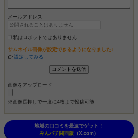
メールアドレス
私はロボットではありません
サムネイル画像が設定できるようになりました♪
設定してみる
画像をアップロード
※画像長押しで一度に4枚まで投稿可能
地域の口コミを最速でゲット！
みんパチ関西版
（X.com）