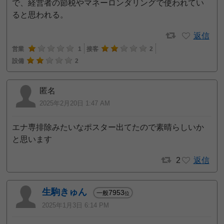
で、経営者の節税やマネーロンダリングで使われてい
ると思われる。
返信
営業
1
接客
2
設備
2
匿名
2025年2月20日 1:47 AM
エナ専排除みたいなポスター出てたので素晴らしいか
と思います
2
返信
生駒きゅん
7953
一般
位
2025年1月3日 6:14 PM