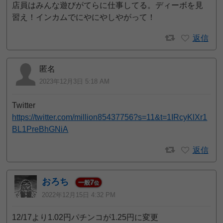
店員はみんな遊びがてらに仕事してる。ディーボを見
習え！インカムでにやにやしやがって！
返信
匿名
2023年12月3日 5:18 AM
Twitter
https://twitter.com/million85437756?s=11&t=1IRcyKlXr1
BL1PreBhGNiA
返信
おろち
7
一般
位
2022年12月15日 4:32 PM
12/17より1.02円パチンコが1.25円に変更