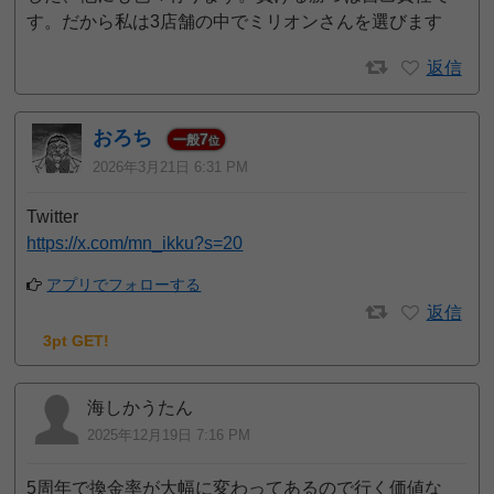
す。だから私は3店舗の中でミリオンさんを選びます
返信
おろち
7
一般
位
2026年3月21日 6:31 PM
Twitter
https://x.com/mn_ikku?s=20
アプリでフォローする
返信
3pt GET!
海しかうたん
2025年12月19日 7:16 PM
5周年で換金率が大幅に変わってあるので行く価値な