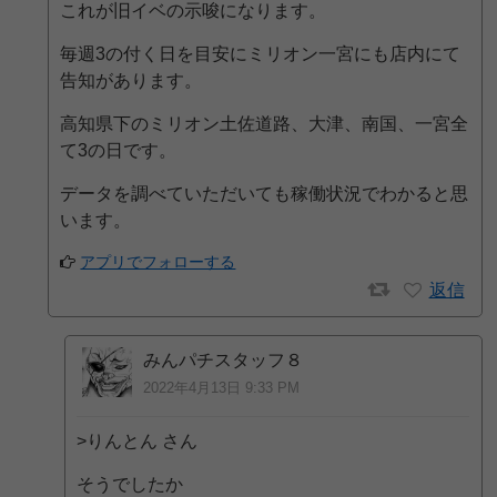
これが旧イベの示唆になります。
毎週3の付く日を目安にミリオン一宮にも店内にて
告知があります。
高知県下のミリオン土佐道路、大津、南国、一宮全
て3の日です。
データを調べていただいても稼働状況でわかると思
います。
アプリでフォローする
返信
みんパチスタッフ８
2022年4月13日 9:33 PM
>りんとん さん
そうでしたか