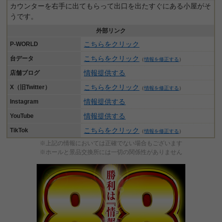
カウンターを右手に出てもらって出口を出たすぐにある小屋がそ
うです。
外部リンク
こちらをクリック
P-WORLD
こちらをクリック
台データ
（
情報を修正する
）
情報提供する
店舗ブログ
こちらをクリック
X（旧Twitter）
（
情報を修正する
）
情報提供する
Instagram
情報提供する
YouTube
こちらをクリック
TikTok
（
情報を修正する
）
※上記の情報においては正確でない場合もございます
※ホールと景品交換所には一切の関係性がありません