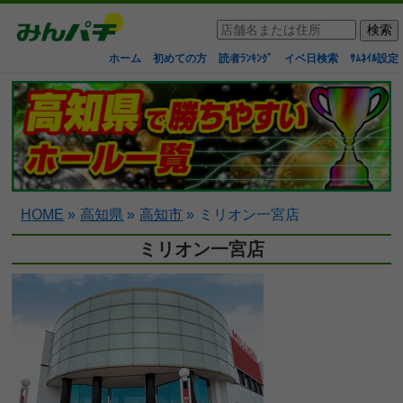
ホーム
初めての方
読者ﾗﾝｷﾝｸﾞ
イベ日検索
ｻﾑﾈｲﾙ設定
HOME
»
高知県
»
高知市
»
ミリオン一宮店
ミリオン一宮店