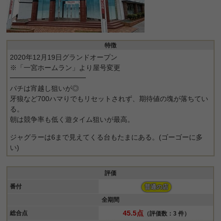
特徴
2020年12月19日グランドオープン
※「一宮ホームラン」より屋号変更
━━━━━━━━━━━
パチは宵越し狙いが◎
牙狼など700ハマりでもリセットされず、期待値の塊が落ちてい
る。
朝は競争率も低く遊タイム狙いが最高。
ジャグラーは6まで見えてくる台もたまにある。(ゴーゴーに多
い)
評価
番付
普通の店
全期間
45.5点
総合点
（評価数：3 件）