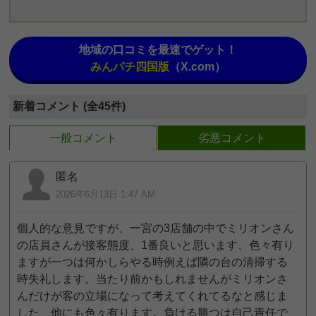
地域の口コミを最速でゲット！
みんパチ四国版
（X.com）
新着コメント (全45件)
一般コメント
劣悪コメント
匿名
2026年6月13日 1:47 AM
個人的な意見ですが、一宮の3店舗の中でミリオンさん
の店員さんが接客態度、1番良いと思います、色々有り
ますが一つは何かしらやる時例えば隣の台の清掃する
時失礼します。当たり前かもしれませんがミリオンさ
んだけが客の立場になって考えてくれてるなと感じま
した、他にも色々有ります。負ける勝つは自己責任で