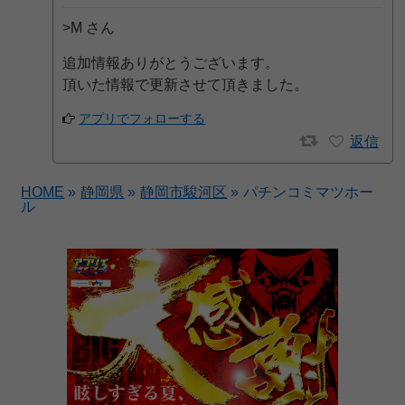
>M さん
追加情報ありがとうございます。
頂いた情報で更新させて頂きました。
アプリでフォローする
返信
HOME
»
静岡県
»
静岡市駿河区
»
パチンコミマツホー
ル