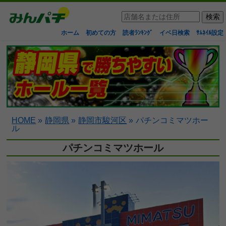
ホーム
初めての方
読者ﾗﾝｷﾝｸﾞ
イベ日検索
ｻﾑﾈｲﾙ設定
HOME
»
静岡県
»
静岡市駿河区
»
パチンコミマツホー
ル
パチンコミマツホール