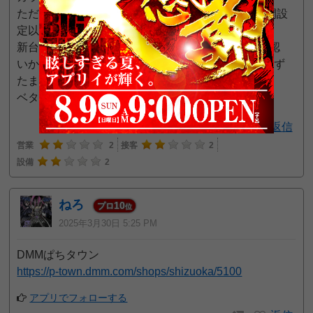
ただ10枚貸しの12枚交換と換金率が悪いからか中間設
定以上は入れてる模様
新台でもないモンハンライズで設定4以上の示唆確認
いかんせん稼動が少ないので他の台の傾向がわからず
たまたまツモっただけかもですが
ベタピンに近い5スロ打つよりはまったり遊べそう
返信
営業
2
接客
2
設備
2
ねろ
10
プロ
位
2025年3月30日 5:25 PM
DMMぱちタウン
https://p-town.dmm.com/shops/shizuoka/5100
アプリでフォローする