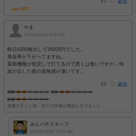
返信
2pt GET!
やま
2025年2月6日 8:43 AM
昨日4200枚出して35000円でした。
換金率が下がってますね。
最新機種が低貸しで打てるので悪くは無いですが…何
故か出した後の虚無感が凄いです。
返信
営業
2
接客
2
設備
2
根拠が乏しい為、全ての評価が無効となりました
みんパチスタッフ
2025年2月6日 10:51 AM