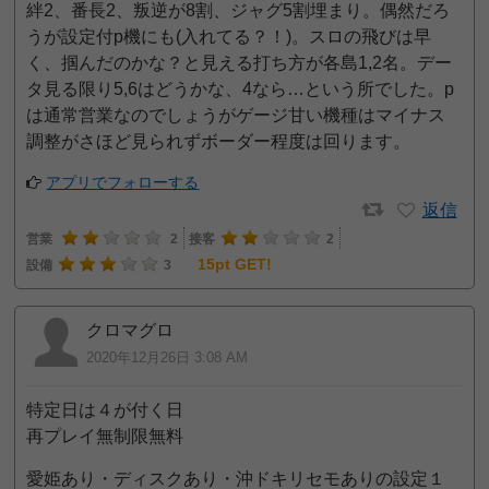
絆2、番長2、叛逆が8割、ジャグ5割埋まり。偶然だろ
うが設定付p機にも(入れてる？！)。スロの飛びは早
く、掴んだのかな？と見える打ち方が各島1,2名。デー
タ見る限り5,6はどうかな、4なら…という所でした。p
は通常営業なのでしょうがゲージ甘い機種はマイナス
調整がさほど見られずボーダー程度は回ります。
アプリでフォローする
返信
営業
2
接客
2
15pt GET!
設備
3
クロマグロ
2020年12月26日 3:08 AM
特定日は４が付く日
再プレイ無制限無料
愛姫あり・ディスクあり・沖ドキリセモありの設定１