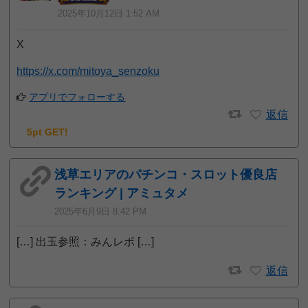
2025年10月12日 1:52 AM
X
https://x.com/mitoya_senzoku
アプリでフォローする
返信
5pt GET!
浅草エリアのパチンコ・スロット優良店
ランキング | アミュタメ
2025年6月9日 8:42 PM
[…] 出玉参照：みんレポ […]
返信