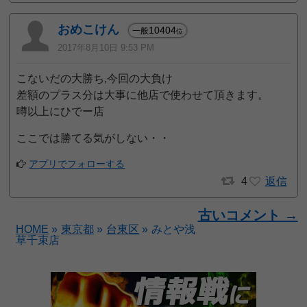
おめこけん
10404
一般
位
2017年8月10日 9:53 PM
こないだの大勝ち,今回の大負け
差額のプラス分は大事に他店で使わせて頂きます。
噂以上にひでー店
ここでは勝てる気がしない・・
アプリでフォローする
4
返信
古いコメント →
HOME
»
東京都
»
台東区
»
みとや浅
草千束店