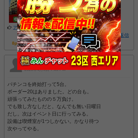
アプリでフォローする
返信
8pt GET!
来店2回目
2023年4月9日 7:05 PM
パチンコを終始打って5台。
ボーダー20はありました。どの台も。
頑張ってみたものの５万負け。
でも致し方なしだと。なんでも無い日曜日
だし。次はイベント日に行ってみる。
設備は喫煙室が1つしかない。かなり待つ
次やってやる。