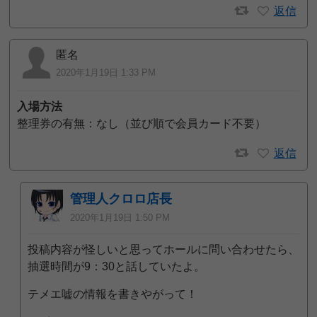
返信
匿名
2020年1月19日 1:33 PM
入場方法
整理券の有無：なし（並び順で会員カード不要）
返信
管理人クロロ店長
2020年1月19日 1:50 PM
投稿内容が怪しいと思ってホールに問い合わせたら、
抽選時間が9：30と話していたよ。
テメエ嘘の情報を書きやがって！