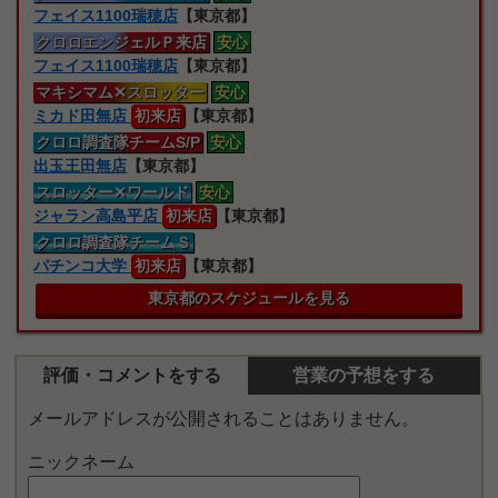
フェイス1100瑞穂店
【東京都】
クロロエンジェルＰ来店
安心
フェイス1100瑞穂店
【東京都】
マキシマム
✕スロッター
安心
ミカド田無店
初来店
【東京都】
クロロ
調査隊
チームS/P
安心
出玉王田無店
【東京都】
スロッター
✕ワールド
安心
ジャラン高島平店
初来店
【東京都】
クロロ
調査隊
チームＳ
パチンコ大学
初来店
【東京都】
東京都のスケジュールを見る
評価・コメントをする
営業の予想をする
メールアドレスが公開されることはありません。
ニックネーム