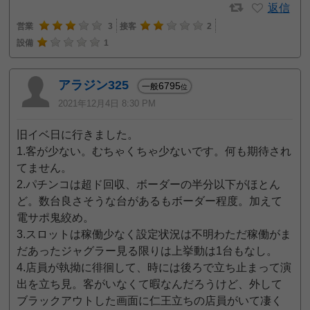
返信
営業
3
接客
2
設備
1
アラジン325
6795
一般
位
2021年12月4日 8:30 PM
旧イベ日に行きました。
1.客が少ない。むちゃくちゃ少ないです。何も期待され
てません。
2.パチンコは超ド回収、ボーダーの半分以下がほとん
ど。数台良さそうな台があるもボーダー程度。加えて
電サポ鬼絞め。
3.スロットは稼働少なく設定状況は不明わただ稼働がま
だあったジャグラー見る限りは上挙動は1台もなし。
4.店員が執拗に徘徊して、時には後ろで立ち止まって演
出を立ち見。客がいなくて暇なんだろうけど、外して
ブラックアウトした画面に仁王立ちの店員がいて凄く