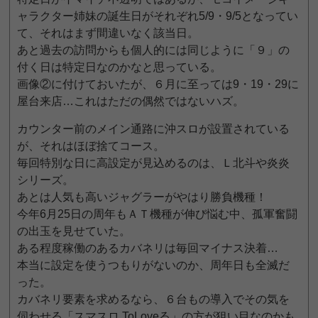
ャラクター姉妹の誕生日がそれぞれ5/9・9/5となってい
て、それはまず間違いなく該当日。
あと過去の訪問からも個人的には同じように「９」の
付く日は特定日なのかなと思っている。
画像②に付けておいたが、６月に至っては9・19・29に
屋台来店…これはただの偶然ではないハズ。
カウンター前のメイン通路に沖スロが設置されている
が、それはほぼ捨てコース。
毎回特別な日に高設定が見込めるのは、Ｌ北斗や炎炎
シリーズ。
あとは人気も高いジャグラーがやはり勝負機種！
今年6月25日の周年もＡＴ機種が伸び悩む中、孤軍奮闘
の出玉を見せていた。
ある程度稼働のあるカバネリは毎回マイナス決着…
本当に設定を使うつもりがないのか、周年日も全滅だ
った。
カバネリ要素を求めるなら、６台もの導入でその気を
伺わせる「スマスロ ToLoveる」の方が狙い目なのかも