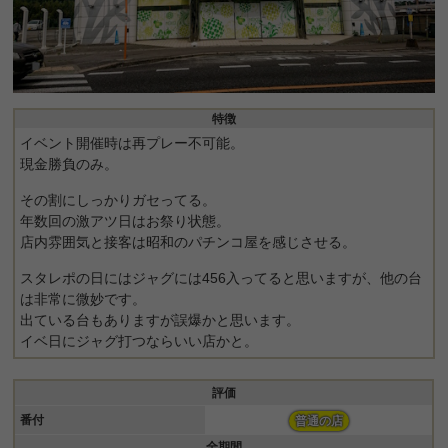
特徴
イベント開催時は再プレー不可能。
現金勝負のみ。
その割にしっかりガセってる。
年数回の激アツ日はお祭り状態。
店内雰囲気と接客は昭和のパチンコ屋を感じさせる。
スタレポの日にはジャグには456入ってると思いますが、他の台
は非常に微妙です。
出ている台もありますが誤爆かと思います。
イベ日にジャグ打つならいい店かと。
評価
番付
普通の店
全期間