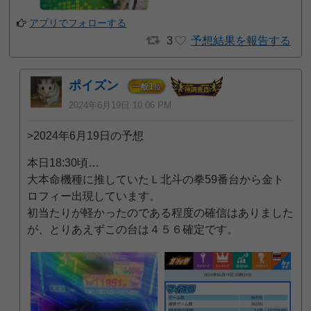
アプリでフォローする
3
予想結果を報告する
ポイズン
1
一般
位
2024年6月19日 10:06 PM
>2024年6月19日の予想
本日18:30頃…
大本命機種に推していたＬ北斗の拳59番台から金ト
ロフィー出現しています。
初当たりが軽かったのである程度の確信はありました
が、とりあえずこの台は４５６確定です。