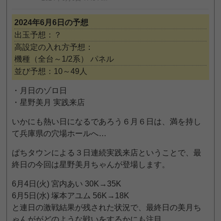
2024年6月6日の予想
出玉予想：？
高設定の入れ方予想：
機種（全台～1/2系）
パネル
並び予想：10～49人
・月日のゾロ日
・星野美月 実践来店
いかにも熱い日になるであろう６月６日は、満を持し
て兵庫県の穴場ホールへ…
ぱちタウンによる３日連続実践来店ということで、最
終日の今回は星野美月ちゃんが登場します。
6月4日(火) 宮内あい 30K→35K
6月5日(水) 塚本アユム 56K→18K
と連日の激戦結果が残された状況で、最終日の美月ち
ゃんががどのような戦いをするかにも注目。