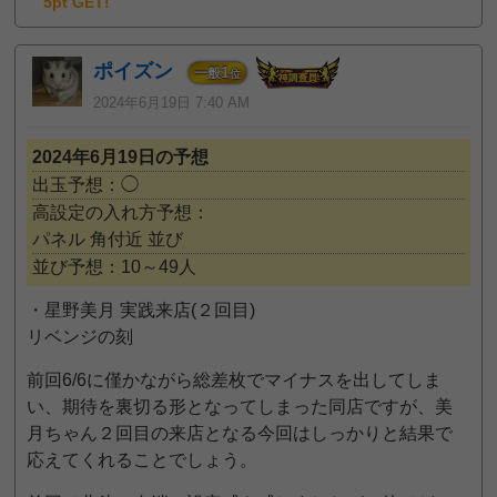
5pt GET!
ポイズン
1
一般
位
2024年6月19日 7:40 AM
2024年6月19日の予想
出玉予想：◯
高設定の入れ方予想：
パネル
角付近
並び
並び予想：10～49人
・星野美月 実践来店(２回目)
リベンジの刻
前回6/6に僅かながら総差枚でマイナスを出してしま
い、期待を裏切る形となってしまった同店ですが、美
月ちゃん２回目の来店となる今回はしっかりと結果で
応えてくれることでしょう。