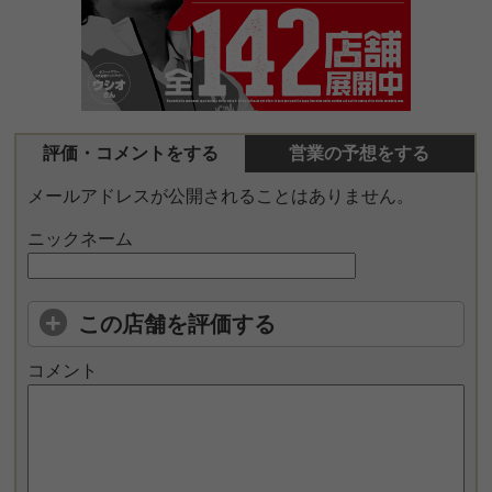
評価・コメントをする
営業の予想をする
メールアドレスが公開されることはありません。
ニックネーム
この店舗を評価する
コメント