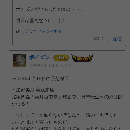
ポイズンがツモったのかよ・・。
明日は雪だなヽ(^。^)ノ
アプリでフォローする
2
返信
ポイズン
1
一般
位
2024年6月21日 12:47 PM
>2024年6月19日の予想結果
・星野美月 実践来店
究極奥義「美月百裂拳」炸裂で、無想転生への扉は開
かれる！！
忙しくて手が回らない時なんか「猫の手も借りた
い」とはよく言ったものだ。
ただ現実的には猫に手を借りても、大した力にならな