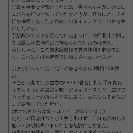
◎最も重要な情報だったのは、美月ちゃんがこの日に
Ｌ北斗を打つと知っていたかどうか。彼女にとって初
打ち機種であったが何故このタイミングでこの台を手
にしたのか。
予想段階でボクが読んでいたように、今回北斗に関し
ては設定が左側の台に寄せられていたのは事実。
美月ちゃんもこの初実践機種で見事勝利を収めてお
り、これはもはや偶然では済まされないハズだ。
ボクが打っていたＬ北斗の拳は左から3番目の59番
台。
そこから見ていた左右の58・60番台は打ち手が変わ
ってもずっと高設定示唆・ジャギボイスなど…並びで
中段チェリーの落ちも非常に良く、なんなら５台並び
まで意識していた程だ。
(ボクの台からは金トロフィーが出ています)
ただこの日は打つ方が上手く引けず、自分も含め北斗
揃い・無想転生バトルなどを無駄にしすぎた。
結果的に左隣を除く周辺はマイナス決着となったが、