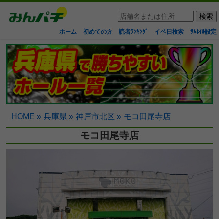
ホーム
初めての方
読者ﾗﾝｷﾝｸﾞ
イベ日検索
ｻﾑﾈｲﾙ設定
HOME
»
兵庫県
»
神戸市北区
»
モコ田尾寺店
モコ田尾寺店