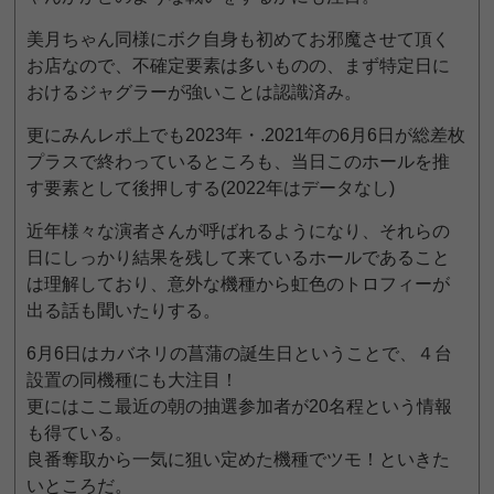
美月ちゃん同様にボク自身も初めてお邪魔させて頂く
お店なので、不確定要素は多いものの、まず特定日に
おけるジャグラーが強いことは認識済み。
更にみんレポ上でも2023年・.2021年の6月6日が総差枚
プラスで終わっているところも、当日このホールを推
す要素として後押しする(2022年はデータなし)
近年様々な演者さんが呼ばれるようになり、それらの
日にしっかり結果を残して来ているホールであること
は理解しており、意外な機種から虹色のトロフィーが
出る話も聞いたりする。
6月6日はカバネリの菖蒲の誕生日ということで、４台
設置の同機種にも大注目！
更にはここ最近の朝の抽選参加者が20名程という情報
も得ている。
良番奪取から一気に狙い定めた機種でツモ！といきた
いところだ。