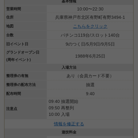
基本情報
10:00〜22:30
営業時間
兵庫県神戸市北区有野町有野3494-1
住所
こちらをクリック
地図
パチンコ119台/スロット140台
台数
9のつく日/5月9日/9月5日
旧イベント日
グランドオープン日
1988年6月25日
(周年イベント)
入場方法
あり（会員カード不要）
整理券の有無
抽選
整理券の配布方法
9:40
配布時間
09:40 抽選開始
09:50 再整列
注意点
10:00 入場
情報を修正する
遊技料金