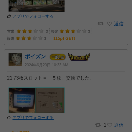
アプリでフォローする
返信
営業
3
接客
3
115pt GET!
設備
3
ポイズン
1
一般
位
2024年6月20日 10:33 AM
21.73枚スロット＝「５枚」交換でした。
アプリでフォローする
1
返信