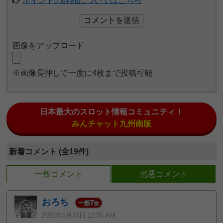
ポイントの詳細についてはこちら
画像をアップロード
※画像長押しで一度に4枚まで投稿可能
日本最大のスロット情報コミュニティ！
みんチャット九州南版
新着コメント (全19件)
一般コメント
劣悪コメント
おろち
7
一般
位
2026年5月24日 12:55 AM