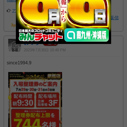
アプリでフォローする
返信
3pt GET!
おろち
7
一般
位
2023年7月30日 10:40 PM
since1994.9