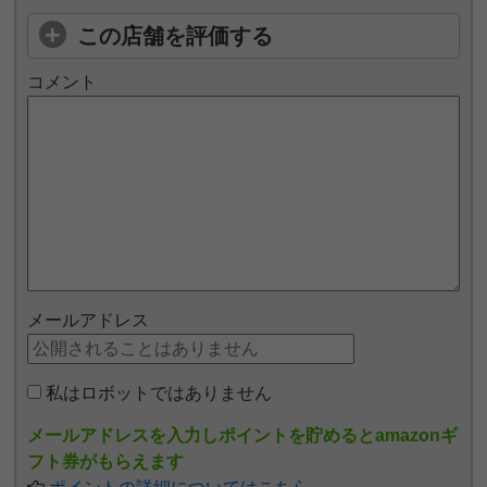
この店舗を評価する
コメント
メールアドレス
私はロボットではありません
メールアドレスを入力しポイントを貯めるとamazonギ
フト券がもらえます