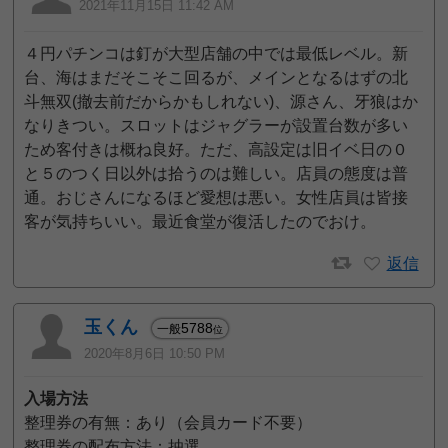
2021年11月15日 11:42 AM
４円パチンコは釘が大型店舗の中では最低レベル。新
台、海はまだそこそこ回るが、メインとなるはずの北
斗無双(撤去前だからかもしれない)、源さん、牙狼はか
なりきつい。スロットはジャグラーが設置台数が多い
ため客付きは概ね良好。ただ、高設定は旧イベ日の０
と５のつく日以外は拾うのは難しい。店員の態度は普
通。おじさんになるほど愛想は悪い。女性店員は皆接
客が気持ちいい。最近食堂が復活したのでおけ。
返信
玉くん
5788
一般
位
2020年8月6日 10:50 PM
入場方法
整理券の有無：あり（会員カード不要）
整理券の配布方法：抽選