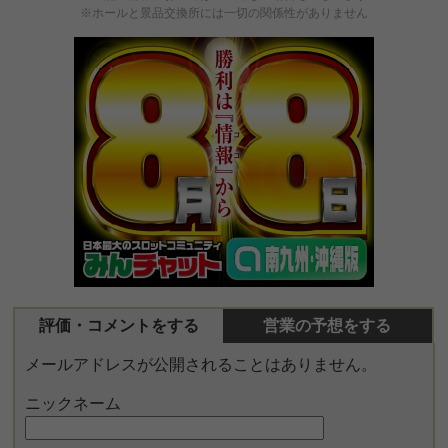
※ホールと景品交換所には一切の関係性がありません
評価・コメントをする
営業の予想をする
メールアドレスが公開されることはありません。
ニックネーム