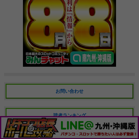
お問い合わせ
読者ランキング
Copyright© 2016 みんなのパチンコ店レビュー. All Right Reserved.