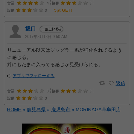
営業
4
接客
3
5pt GET!
設備
3
坂口
1148
一般
位
2017年3月18日 9:50 AM
リニューアル以来はジャグラー系が強化されてるよう
に感じる。
絆にもたまに入ってる感じが見受けられる。
アプリでフォローする
返信
営業
3
接客
3
設備
3
HOME
»
鹿児島県
»
鹿児島市
»
MORINAGA草牟田店