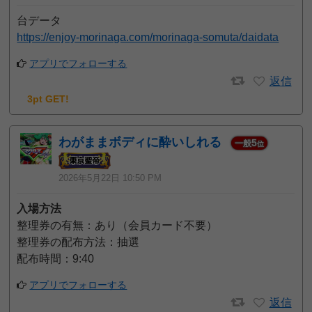
台データ
https://enjoy-morinaga.com/morinaga-somuta/daidata
アプリでフォローする
返信
3pt GET!
わがままボディに酔いしれる
5
一般
位
2026年5月22日 10:50 PM
入場方法
整理券の有無：あり（会員カード不要）
整理券の配布方法：抽選
配布時間：9:40
アプリでフォローする
返信