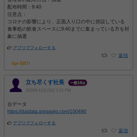
配布時間：9:40
注意点：
コロナの影響により、正面入り口の中に併設している
食事処の飲食スペースに9:40までに集まっている方を対
象に抽選
アプリでフォローする
返信
5pt GET!
立ち尽くす社長
16
一般
位
2019年12月23日 3:21 PM
台データ
https://daidata.goraggio.com/100490
アプリでフォローする
返信