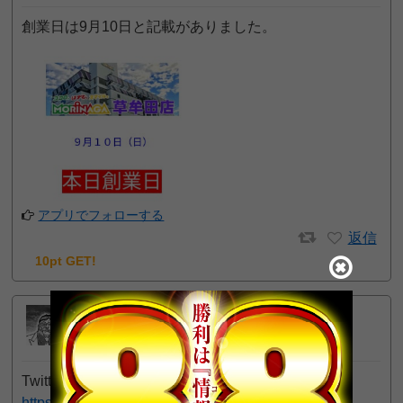
創業日は9月10日と記載がありました。
アプリでフォローする
返信
10pt GET!
おろち
7
一般
位
2024年4月20日 7:26 PM
Twitter
https://x.com/MorinagaSoumori