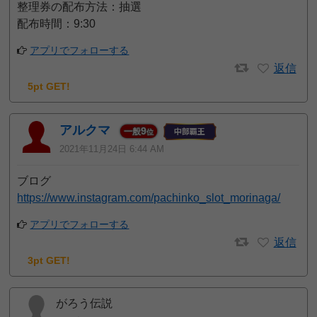
整理券の配布方法：抽選
配布時間：9:30
アプリでフォローする
返信
5pt GET!
アルクマ
9
一般
位
2021年11月24日 6:44 AM
ブログ
https://www.instagram.com/pachinko_slot_morinaga/
アプリでフォローする
返信
3pt GET!
がろう伝説