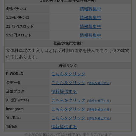
1日の再プレイ上限(手数料無料分)
情報募集中
4円パチンコ
情報募集中
1.1円パチンコ
情報募集中
21.73円スロット
情報募集中
5.52円スロット
景品交換所の場所
立体駐車場の出入り口とは反対側の道路を挟んで向こう側の建物
の中にあります。
外部リンク
こちらをクリック
P-WORLD
こちらをクリック
台データ
（
情報を修正する
）
情報提供する
店舗ブログ
こちらをクリック
X（旧Twitter）
（
情報を修正する
）
こちらをクリック
Instagram
（
情報を修正する
）
こちらをクリック
YouTube
（
情報を修正する
）
情報提供する
TikTok
※上記の情報においては正確でない場合もございます