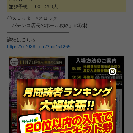
並び予想：100～299人
〇スロッター×スロッター
「パチンコ店長のホール攻略」の取材
━━━━━━━━━━━━━
詳細はこちら：
https://rx7038.com/?p=754265