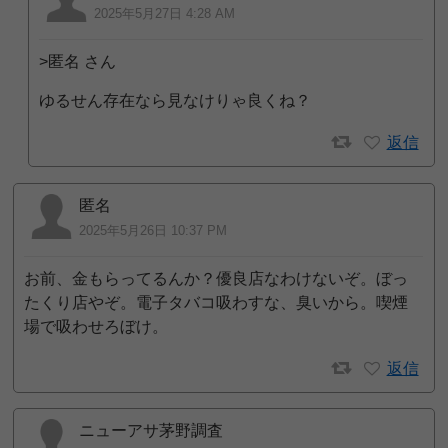
2025年5月27日 4:28 AM
>匿名 さん
ゆるせん存在なら見なけりゃ良くね？
返信
匿名
2025年5月26日 10:37 PM
お前、金もらってるんか？優良店なわけないぞ。ぼっ
たくり店やぞ。電子タバコ吸わすな、臭いから。喫煙
場で吸わせろぼけ。
返信
ニューアサ茅野調査