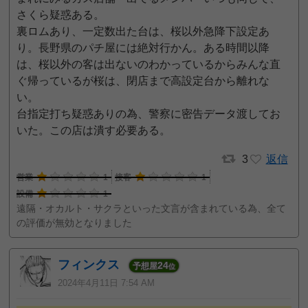
さくら疑惑ある。
裏ロムあり、一定数出た台は、桜以外急降下設定あ
り。長野県のパチ屋には絶対行かん。ある時間以降
は、桜以外の客は出ないのわかっているからみんな直
ぐ帰っているが桜は、閉店まで高設定台から離れな
い。
台指定打ち疑惑ありの為、警察に密告データ渡してお
いた。この店は潰す必要ある。
3
返信
営業
1
接客
1
設備
1
遠隔・オカルト・サクラといった文言が含まれている為、全て
の評価が無効となりました
フィンクス
24
予想屋
位
2024年4月11日 7:54 AM