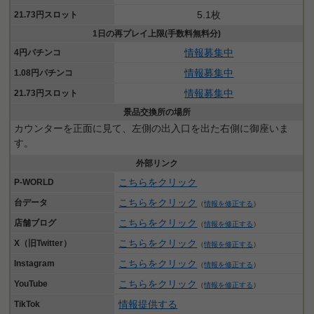
5.1枚
21.73円スロット
1日の再プレイ上限(手数料無料分)
情報募集中
4円パチンコ
情報募集中
1.08円パチンコ
情報募集中
21.73円スロット
景品交換所の場所
カウンターを正面に見て、左側の出入口を出た右側に御座いま
す。
外部リンク
こちらをクリック
P-WORLD
こちらをクリック
台データ
（
情報を修正する
）
こちらをクリック
店舗ブログ
（
情報を修正する
）
こちらをクリック
X（旧Twitter）
（
情報を修正する
）
こちらをクリック
Instagram
（
情報を修正する
）
こちらをクリック
YouTube
（
情報を修正する
）
情報提供する
TikTok