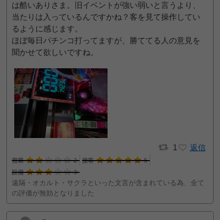
は酷いありさま。旧イベントが強い弱いと言うより、
当たりは入っているんですかね？客を見て操作してい
るように感じます。
ほぼ毎日パチンコ打ってますが、勝ててる人の意見を
聞かせて欲しいですね。
1
返信
営業
2
接客
5
設備
3
遠隔・オカルト・サクラといった文言が含まれている為、全て
の評価が無効となりました