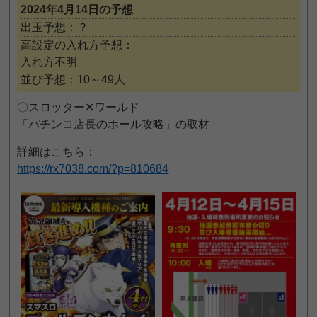
2024年4月14日の予想
出玉予想：？
高設定の入れ方予想：
入れ方不明
並び予想：10～49人
〇スロッター✕ワールド
「パチンコ店長のホール攻略」の取材
詳細はこちら：
https://rx7038.com/?p=810684