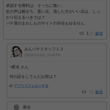
承認する権利は、そっちに無い。
生の声は載せろ。悪い店、潰した方がいい店は、しっ
かり伝えるべきでは？
パチ屋のまわしものサイトの存在もゆるせん
1
返信
みんパチスタッフ１３
2025年5月26日 10:49 PM
>匿名 さん
何の話をしてんだお前は？
アプリでフォローする
返信
匿名