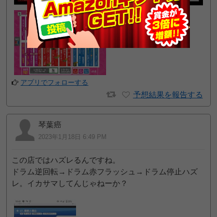
アプリでフォローする
予想結果を報告する
琴葉癌
2023年1月18日 6:49 PM
この店ではハズレるんですね。
ドラム逆回転→ドラム赤フラッシュ→ドラム停止ハズ
レ。イカサマしてんじゃねーか？