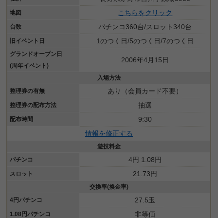
こちらをクリック
地図
パチンコ360台/スロット340台
台数
1のつく日/5のつく日/7のつく日
旧イベント日
グランドオープン日
2006年4月15日
(周年イベント)
入場方法
あり（会員カード不要）
整理券の有無
抽選
整理券の配布方法
9:30
配布時間
情報を修正する
遊技料金
4円 1.08円
パチンコ
21.73円
スロット
交換率(換金率)
27.5玉
4円パチンコ
非等価
1.08円パチンコ