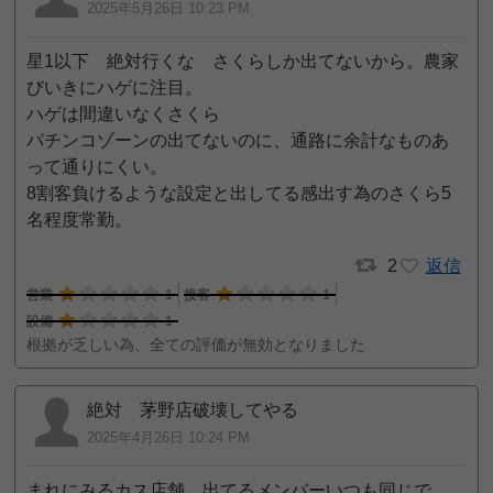
2025年5月26日 10:23 PM
星1以下 絶対行くな さくらしか出てないから。農家
びいきにハゲに注目。
ハゲは間違いなくさくら
パチンコゾーンの出てないのに、通路に余計なものあ
って通りにくい。
8割客負けるような設定と出してる感出す為のさくら5
名程度常勤。
2
返信
営業
1
接客
1
設備
1
根拠が乏しい為、全ての評価が無効となりました
絶対 茅野店破壊してやる
2025年4月26日 10:24 PM
まれにみるカス店舗 出てるメンバーいつも同じで、