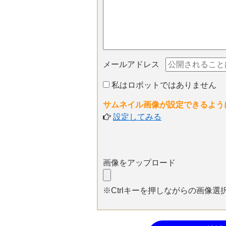
メールアドレス
私はロボットではありません
サムネイル画像が設定できるよう
設定してみる
画像をアップロード
※Ctrlキーを押しながらの画像