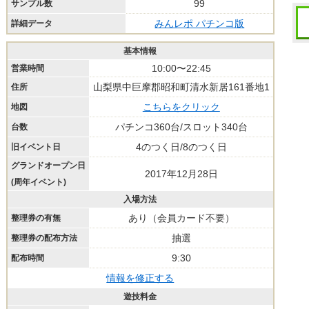
99
サンプル数
みんレポ パチンコ版
詳細データ
基本情報
10:00〜22:45
営業時間
山梨県中巨摩郡昭和町清水新居161番地1
住所
こちらをクリック
地図
パチンコ360台/スロット340台
台数
4のつく日/8のつく日
旧イベント日
グランドオープン日
2017年12月28日
(周年イベント)
入場方法
あり（会員カード不要）
整理券の有無
抽選
整理券の配布方法
9:30
配布時間
情報を修正する
遊技料金