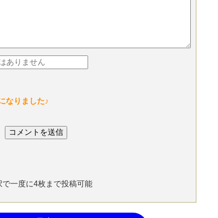
になりました♪
選択で一度に4枚まで投稿可能