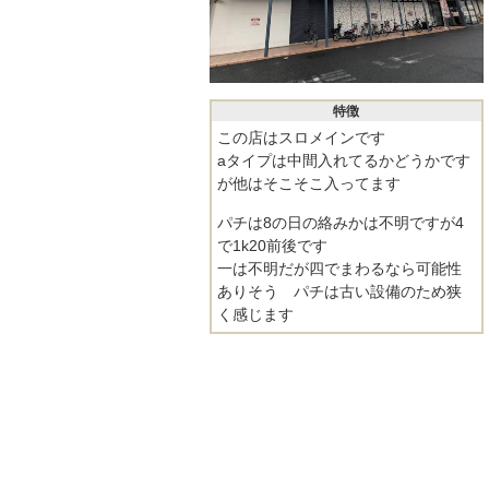
特徴
この店はスロメインです
aタイプは中間入れてるかどうかです
が他はそこそこ入ってます
パチは8の日の絡みかは不明ですが4
で1k20前後です
一は不明だが四でまわるなら可能性
ありそう パチは古い設備のため狭
く感じます