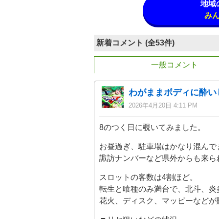
地域
み
新着コメント (全53件)
一般コメント
わがままボディに酔い
2026年4月20日 4:11 PM
8のつく日に覗いてみました。
お昼過ぎ、駐車場はかなり混んで
諏訪ナンバーなど県外からも来ら
スロットの客数は4割ほど。
転生と喰種のみ満台で、北斗、炎
花火、ディスク、マッピーなどが