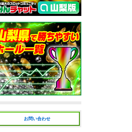
お問い合わせ