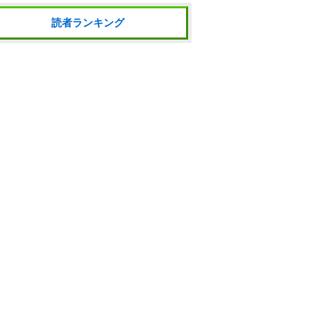
読者ランキング