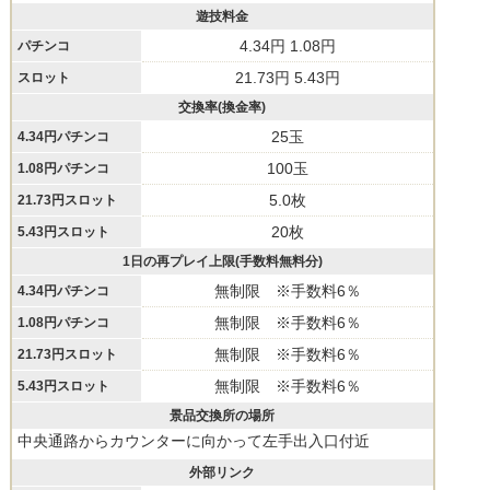
遊技料金
4.34円 1.08円
パチンコ
21.73円 5.43円
スロット
交換率(換金率)
25玉
4.34円パチンコ
100玉
1.08円パチンコ
5.0枚
21.73円スロット
20枚
5.43円スロット
1日の再プレイ上限(手数料無料分)
無制限 ※手数料6％
4.34円パチンコ
無制限 ※手数料6％
1.08円パチンコ
無制限 ※手数料6％
21.73円スロット
無制限 ※手数料6％
5.43円スロット
景品交換所の場所
中央通路からカウンターに向かって左手出入口付近
外部リンク