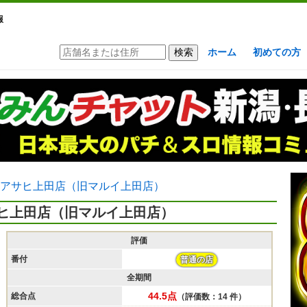
報
ホーム
初めての方
アサヒ上田店（旧マルイ上田店）
ヒ上田店（旧マルイ上田店）
評価
番付
普通の店
全期間
44.5点
総合点
（評価数：14 件）