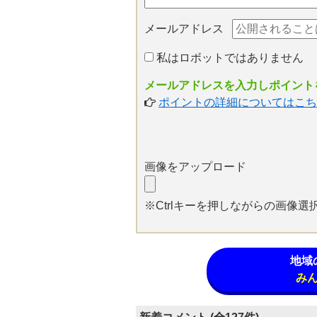
メールアドレス
私はロボットではありません
メールアドレスを入力しポイントを
ポイントの詳細についてはこち
画像をアップロード
※Ctrlキーを押しながらの画像
地域
み