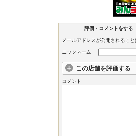
評価・コメントをする
メールアドレスが公開されること
ニックネーム
この店舗を評価する
コメント