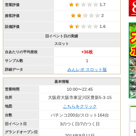
1.7
営業評価
2
接客評価
1.6
設備評価
旧イベント日の実績
スロット
+36枚
台あたりの平均差枚
1
サンプル数
みんレポ スロット版
詳細データ
基本情報
10:00〜22:45
営業時間
大阪府大阪市東淀川区豊新5-3-15
住所
こちらをクリック
地図
パチンコ200台/スロット164台
台数
3のつく日/7のつく日
旧イベント日
1
グランドオープン日
2014年9月11日