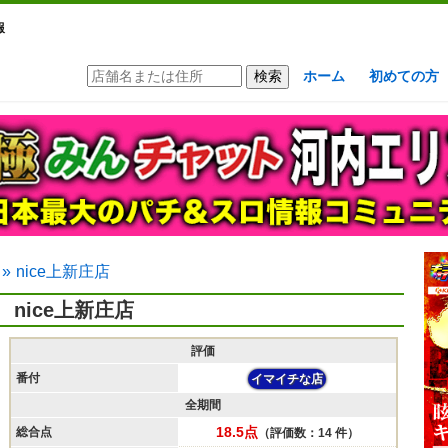
報
ホーム
初めての方
»
nice上新庄店
nice上新庄店
評価
番付
イマイチな店
全期間
18.5点
総合点
（評価数：14 件）