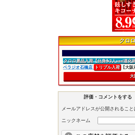
クロ
クロロ景品入荷
【分身☕3人ver/道化
ベラジオ石橋店
トリプル入荷
【大阪
大
評価・コメントをする
メールアドレスが公開されること
ニックネーム