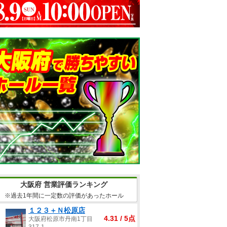
大阪府 営業評価ランキング
※過去1年間に一定数の評価があったホール
１２３＋Ｎ松原店
4.31 / 5点
大阪府松原市丹南1丁目