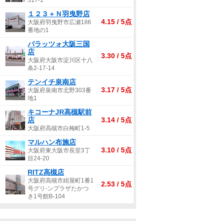
317-1
１２３＋Ｎ羽曳野店
4.15 / 5点
大阪府羽曳野市広瀬186
番地の1
パラッツォ大阪三国
店
3.30 / 5点
大阪府大阪市淀川区十八
条2-17-14
テンイチ泉南店
3.17 / 5点
大阪府泉南市北野303番
地1
キコーナJR高槻駅前
店
3.14 / 5点
大阪府高槻市白梅町1-5
マルハン布施店
3.10 / 5点
大阪府東大阪市長堂3丁
目24-20
RITZ高槻店
大阪府高槻市紺屋町1番1
2.53 / 5点
号グリ-ンプラザたかつ
き1号館B-104