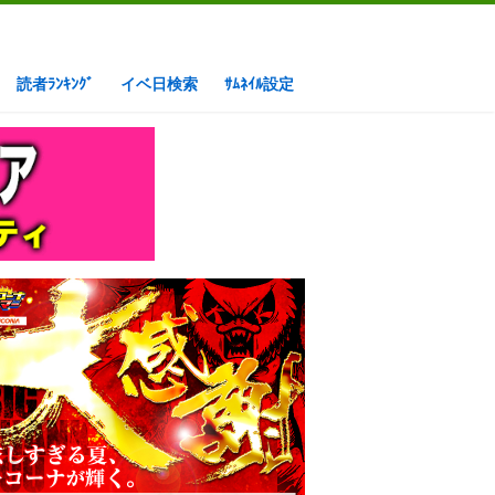
読者ﾗﾝｷﾝｸﾞ
イベ日検索
ｻﾑﾈｲﾙ設定