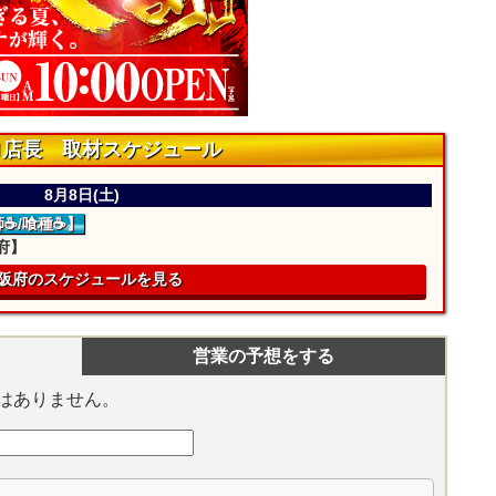
ロ店長 取材スケジュール
8月8日(土)
師☕/喰種☕】
府】
阪府のスケジュールを見る
営業の予想をする
はありません。