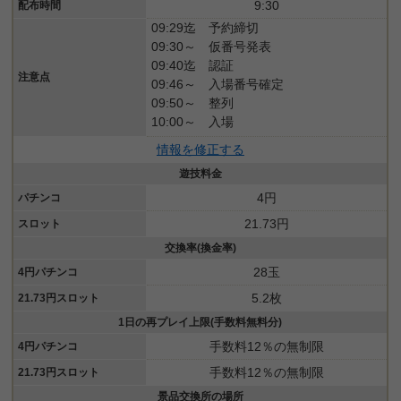
9:30
配布時間
09:29迄 予約締切
09:30～ 仮番号発表
09:40迄 認証
注意点
09:46～ 入場番号確定
09:50～ 整列
10:00～ 入場
情報を修正する
遊技料金
4円
パチンコ
21.73円
スロット
交換率(換金率)
28玉
4円パチンコ
5.2枚
21.73円スロット
1日の再プレイ上限(手数料無料分)
手数料12％の無制限
4円パチンコ
手数料12％の無制限
21.73円スロット
景品交換所の場所