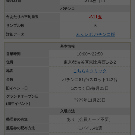
-313枚（1）
毎月23日
パチンコ
-611玉
台あたりの平均差玉
5
サンプル数
みんレポ パチンコ版
詳細データ
基本情報
10:00〜22:50
営業時間
東京都渋谷区恵比寿西1-2-2
住所
こちらをクリック
地図
パチンコ81台/スロット142台
台数
1のつく日/毎月23日
旧イベント日
グランドオープン日
????年11月23日
(周年イベント)
入場方法
あり（会員カード不要）
整理券の有無
モバイル抽選
整理券の配布方法