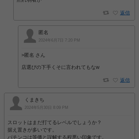
返信
匿名
2024年6月7日 7:20 PM
>匿名 さん
店選びの下手くそに言われてもなw
返信
くまきち
2024年5月30日 8:09 PM
スロットはまだ打てるレベルでしょうか？
据え置きが多いです。
パチンコは等価と誤解する程悪い印象です。