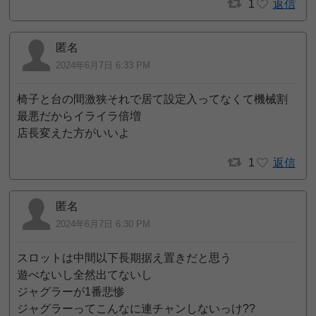
1
返信
匿名
2024年6月7日 6:33 PM
椅子と台の間激狭それで居て設定入ってなくて機械割
最悪だからイライラ倍増
店長変えた方がいいよ
1
返信
匿名
2024年6月7日 6:30 PM
スロットは中間以下長期据え置きだと思う
遊べないし全然出てないし
ジャグラーが1番悲惨
ジャグラーってこんなに連チャンしないっけ??