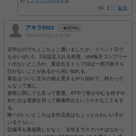
アプリでフォローする
1
返信
アキラ2023
3249
一般
位
2024年1月16日 11:02 PM
近所なのでちょこちょこ通いましたが、イベント日で
もせいぜい1、2台設定入れる程度。slot毎月コンプリー
ト出ないところか、最近出玉トップ10は一部万枚すら
行かないことがあるから伺い知れる。
最近はついに北斗の据え置きもやり始めて、終わって
んなって感じ。
接客に関しても至って普通、AT中で客がやむを得ずや
めた台は電源を切って稼働停止というケチなことをす
る。
唯一のいいところは女性店員はちょっとかわいい子が
いるぐらい。
設備等も最低限しかなく、去年までスマパチはなかっ