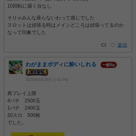
10回転に届く台なし
そりゃみんな座らないわって感じでした
スロットは頑張る時はメインどころは頑張ってるのか
なって印象でした
返信
わがままボディに酔いしれる
5
一般
位
2025年6月29日 5:42 PM
再プレイ上限
4パチ 2500玉
1パチ 2400玉
20スロ 500枚
でした。