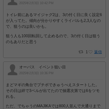
2025年2月3日 10:42 PM
トイレ前にあるマイジャグ2は、3の付く日に良く設定6
が入ってた。傾向が分かりやすくライバルも2,3人なの
で、狙うのは良いかも。
狙う人も100回転回して止めるので、3の付く日は狙う
のもありだと思う
1
返信
オーパス イベント狙い目
2025年2月3日 10:36 PM
まどマギの角台でプチボできゅうべえスタートした。
その日は絆で3ベルが出てたので抽選次第では6をツモ
れる。
ただ、でちゃうのMAJIKAでは800人並んで大通りまで