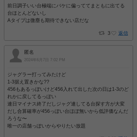
前日調子いい台極端にバケに偏っててまともに出てる
台ほとんどないし
Aタイプは微塵も期待できない店だな
3
返信
匿名
2024年6月7日 7:02 PM
ジャグラー打ってみたけど
1-3据え置きかな??
456もあるっぽいけど456入れて出した次の日は1-3のど
れかに戻してるっぽい
連日マイナス終了だしジャグ連してる台探す方が大変
だし合算確率が456っぽい台ほぼ無いから低評価なんだ
ろうな〜
唯一の店舗っぽいからやりたい放題