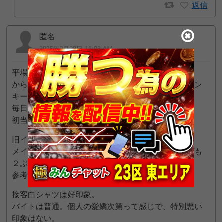
返信
匿名
2025年2月28日 11:03 AM
平場の平日でも5が２〜3台はあるイメージ。
からくり モンハンライズ グール イーター モン
キー ダンベル、
毎日どれかしら入ってるのでは？
初当たり確率で信用性が高い印象もある。
旧イベ日は６が2〜3台入れてる。
メイン通路のメイン機種。店内で店員が持つポップも
２ぶ１ぐらいで
参考になるっぽい。
接客白シャツは好印象。
バイトは普通。個人の愛嬌次第って感じで、特別悪い
印象はない。