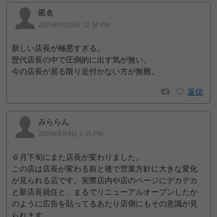
匿名
2025年8月29日 12:34 PM
新しい店長が極悪すぎる。
歴代店長の中で圧倒的に出す気が無い。
今の店長が居る限り近付かない方が無難。
返信
みららん
2025年8月8日 1:45 PM
６月下旬にまた店長が変わりました。
この店は店長が変わる前と後で営業方針に大きな変化
が見られる店です。実際店内や店のページにデカデカ
と新店長就任と、まるでリニューアルオープンしたか
のように広告を貼ってるあたり店側にもその意識が見
られます。