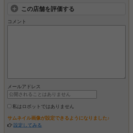
この店舗を評価する
コメント
メールアドレス
私はロボットではありません
サムネイル画像が設定できるようになりました♪
設定してみる