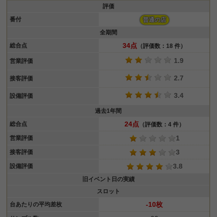
評価
番付
普通の店
全期間
34点
総合点
（評価数：18 件）
1.9
営業評価
2.7
接客評価
3.4
設備評価
過去1年間
24点
総合点
（評価数：4 件）
1
営業評価
3
接客評価
3.8
設備評価
旧イベント日の実績
スロット
-10枚
台あたりの平均差枚