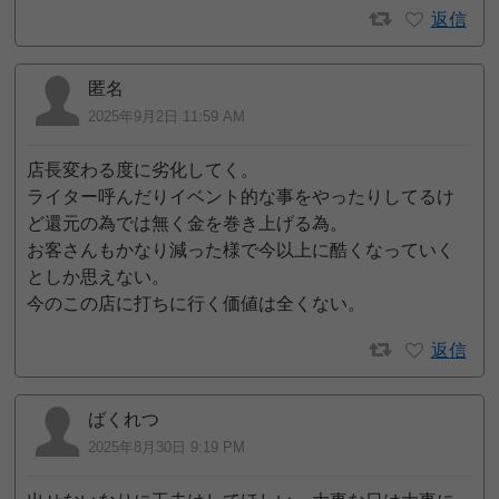
返信
匿名
2025年9月2日 11:59 AM
店長変わる度に劣化してく。
ライター呼んだりイベント的な事をやったりしてるけ
ど還元の為では無く金を巻き上げる為。
お客さんもかなり減った様で今以上に酷くなっていく
としか思えない。
今のこの店に打ちに行く価値は全くない。
返信
ばくれつ
2025年8月30日 9:19 PM