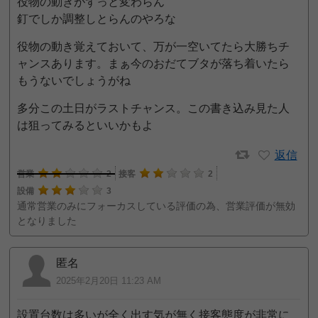
役物の動きがずっと変わらん
釘でしか調整しとらんのやろな
役物の動き覚えておいて、万が一空いてたら大勝ちチ
ャンスあります。まぁ今のおだてブタが落ち着いたら
もうないでしょうがね
多分この土日がラストチャンス。この書き込み見た人
は狙ってみるといいかもよ
返信
営業
2
接客
2
設備
3
通常営業のみにフォーカスしている評価の為、営業評価が無効
となりました
匿名
2025年2月20日 11:23 AM
設置台数は多いが全く出す気が無く接客態度が非常に