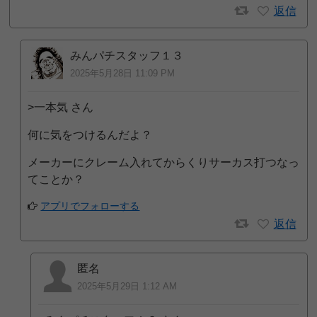
返信
みんパチスタッフ１３
2025年5月28日 11:09 PM
>一本気 さん
何に気をつけるんだよ？
メーカーにクレーム入れてからくりサーカス打つなっ
てことか？
アプリでフォローする
返信
匿名
2025年5月29日 1:12 AM