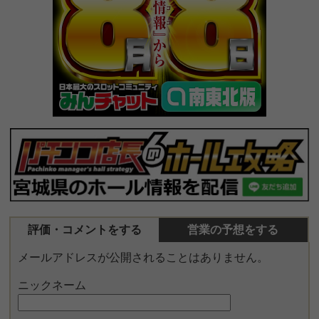
評価・コメントをする
営業の予想をする
メールアドレスが公開されることはありません。
ニックネーム