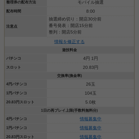
モバイル抽選
整理券の配布方法
8:00
配布時間
抽選締め切り：開店30分前
番号発表：開店15分前
注意点
整列：開店5分前
情報を修正する
遊技料金
4円 1円
パチンコ
20.83円
スロット
交換率(換金率)
26玉
4円パチンコ
104玉
1円パチンコ
5.0枚
20.83円スロット
1日の再プレイ上限(手数料無料分)
情報募集中
4円パチンコ
情報募集中
1円パチンコ
情報募集中
20.83円スロット