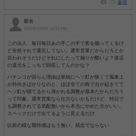
返信
匿名
2026年2月8日 11:57 PM
この法人、毎日毎日あの手この手で客を煽ってくるけ
ど全然それで還元してない。通常営業だからだろとか
言われそうだけどそれにしたって煽りが酷いよ？泉店
の還元をこっちで回収してんのかな？
パチンコが回らん理由は単純にヘソ釘が狭くて風車上
が外向きばかりなのと、ほぼ全ての島で台が起きてて
ヘソ釘が寝てるから弾かれる調整が基本だからだろう
って印象。通常営業なら仕方ないかもだけど、特日で
も調整されてる気配無いから本当にやめた方がいい。
スペックだけで出てるように見えるだけ
以前の様な期待感はもう無い。残念でならない