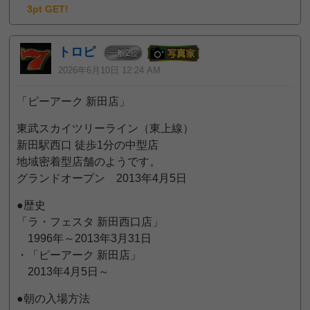
3pt GET!
トロピ
2
一般
位
2026年6月10日 12:24 AM
「ピーアーク 新田店」
東武スカイツリーライン（東上線）
新田駅西口 徒歩1分の中型店
地域密着型店舗のようです。
グランドオープン 2013年4月5日
●歴史
「ラ・フェスタ 新田西口店」
1996年～2013年3月31日
・「ピーアーク 新田店」
2013年4月5日～
●朝の入場方法