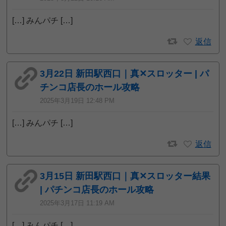
[…] みんパチ […]
返信
3月22日 新田駅西口｜真✕スロッター | パ
チンコ店長のホール攻略
2025年3月19日 12:48 PM
[…] みんパチ […]
返信
3月15日 新田駅西口｜真✕スロッター結果
| パチンコ店長のホール攻略
2025年3月17日 11:19 AM
[…] みんパチ […]