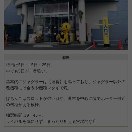
特徴
特日は5日・15日・25日。
中でも5日が一番強い。
基本的にジャグラーは【連番】を謳っており、ジャグラー以外の
塊機種には全系や機種マタギで塊。
ぱちんこはスロットが強い日や、週末を中心に塊でボーダー付近
の機種がある模様。
抽選時間は9：45～。
ライバルを気にせず、まったり狙える穴場的な店