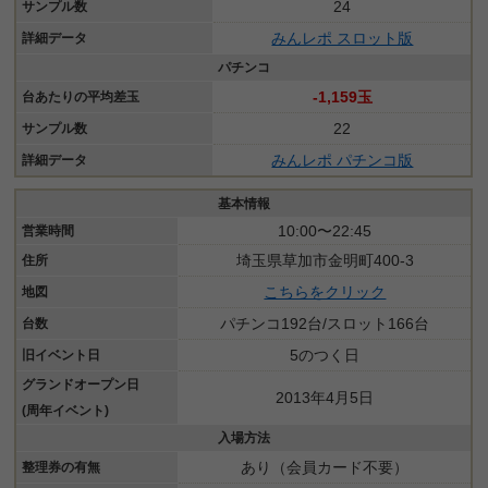
24
サンプル数
みんレポ スロット版
詳細データ
パチンコ
-1,159玉
台あたりの平均差玉
22
サンプル数
みんレポ パチンコ版
詳細データ
基本情報
10:00〜22:45
営業時間
埼玉県草加市金明町400-3
住所
こちらをクリック
地図
パチンコ192台/スロット166台
台数
5のつく日
旧イベント日
グランドオープン日
2013年4月5日
(周年イベント)
入場方法
あり（会員カード不要）
整理券の有無