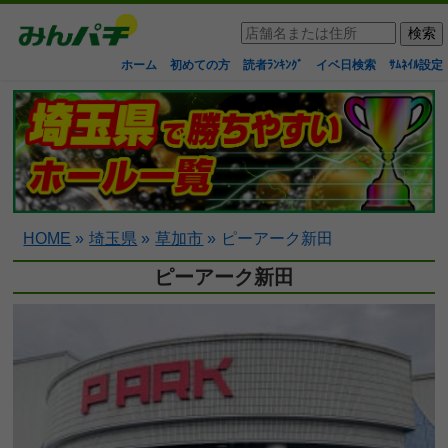
ホーム
初めての方
読者ﾗﾝｷﾝｸﾞ
イベ日検索
ｻﾑﾈｲﾙ設定
HOME
»
埼玉県
»
草加市
»
ピーアーク新田
ピーアーク新田