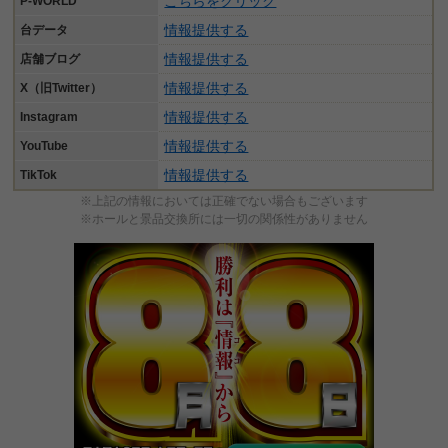
こちらをクリック
P-WORLD
情報提供する
台データ
情報提供する
店舗ブログ
情報提供する
X（旧Twitter）
情報提供する
Instagram
情報提供する
YouTube
情報提供する
TikTok
※上記の情報においては正確でない場合もございます
※ホールと景品交換所には一切の関係性がありません