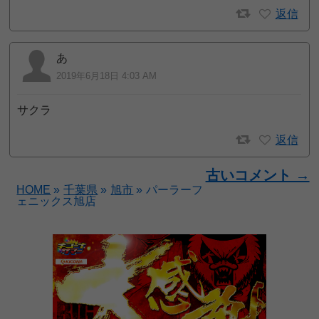
返信
あ
2019年6月18日 4:03 AM
サクラ
返信
古いコメント →
HOME
»
千葉県
»
旭市
»
パーラーフ
ェニックス旭店