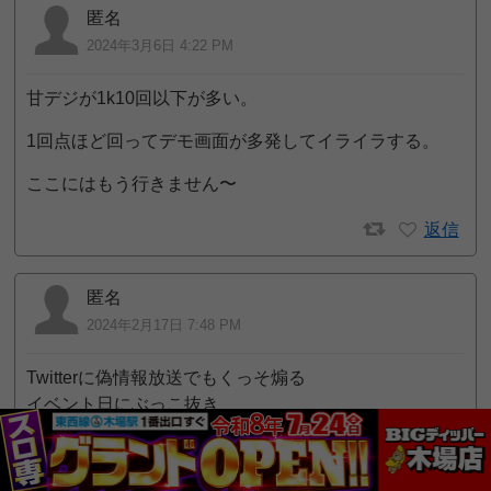
匿名
2024年3月6日 4:22 PM
甘デジが1k10回以下が多い。
1回点ほど回ってデモ画面が多発してイライラする。
ここにはもう行きません〜
返信
匿名
2024年2月17日 7:48 PM
Twitterに偽情報放送でもくっそ煽る
イベント日にぶっこ抜き
この店普通にやばいマジで設定も釘も底辺騙されない
ように注意