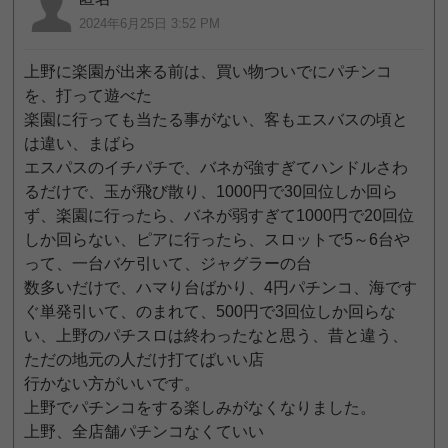
2024年6月25日 3:52 PM
上野に楽園が出来る前は、買い物ついでにパチンコ
を、打って遊べた
楽園に行っても当たる事がない、客もエスバスの頃と
は違い、まばら
エスパスのイチパチで、バネが強すぎてハンドルさわ
るだけで、玉が飛び散り、1000円で30回位しか回ら
ず、楽園に行ったら、バネが弱すぎて1000円で20回位
しか回らない、ピアに行ったら、スロットで5～6台や
って、一台バケ引いて、ジャグラーの台
数多いだけで、ハマり台ばかり、4円パチンコ、海です
ぐ単発引いて、のまれて、500円で3回位しか回らな
い、上野のパチスロは終わったなと思う、昔と違う、
ただの地元の人だけ打てばいい店
行かない方がいいです。
上野でパチンコをする楽しみがなくなりました。
上野、全店舗パチンコなくていい