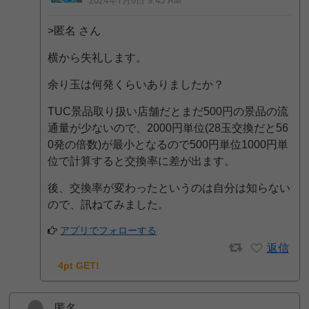
2024年7月8日 9:43 AM
>匿名 さん
横から失礼します。
余り玉は何発くらいありましたか？
TUC景品取り扱い店舗だとまだ500円の景品の流
通量が少ないので、2000円単位(28玉交換だと56
0発の倍数)が最小となるので500円単位1000円単
位で計算すると交換率に差が出ます。
後、交換率が変わったというのは自分は知らない
ので、訊ねてみました。
アプリでフォローする
返信
4pt GET!
匿名