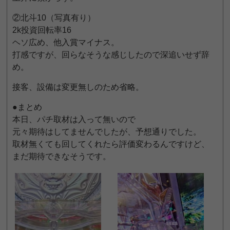
②北斗10（写真有り）
2k投資回転率16
ヘソ広め、他入賞マイナス。
打感ですが、回らなそうな感じしたので深追いせず辞
め。
接客、設備は変更無しのため省略。
●まとめ
本日、パチ取材は入って無いので
元々期待はしてませんでしたが、予想通りでした。
取材無くても回してくれたら評価変わるんですけど、
まだ期待できなそうです。