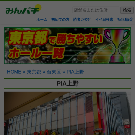
ホーム
初めての方
読者ﾗﾝｷﾝｸﾞ
イベ日検索
ｻﾑﾈｲﾙ設定
HOME
»
東京都
»
台東区
»
PIA上野
PIA上野