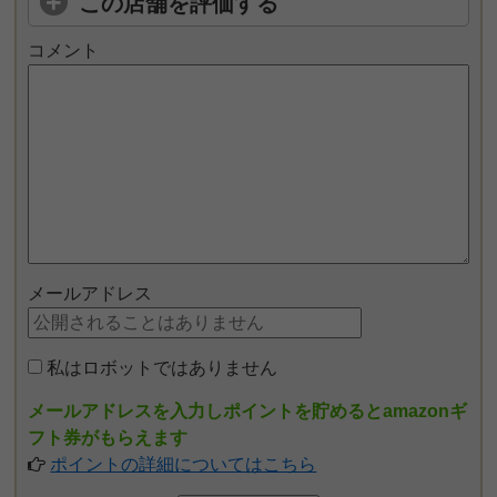
この店舗を評価する
コメント
メールアドレス
私はロボットではありません
メールアドレスを入力しポイントを貯めるとamazonギ
フト券がもらえます
ポイントの詳細についてはこちら