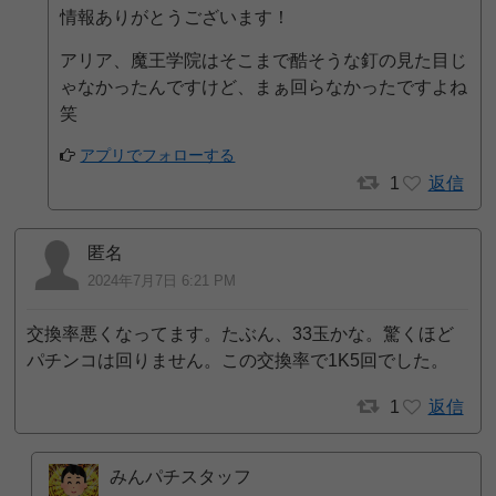
情報ありがとうございます！
アリア、魔王学院はそこまで酷そうな釘の見た目じ
ゃなかったんですけど、まぁ回らなかったですよね
笑
アプリでフォローする
1
返信
匿名
2024年7月7日 6:21 PM
交換率悪くなってます。たぶん、33玉かな。驚くほど
パチンコは回りません。この交換率で1K5回でした。
1
返信
みんパチスタッフ