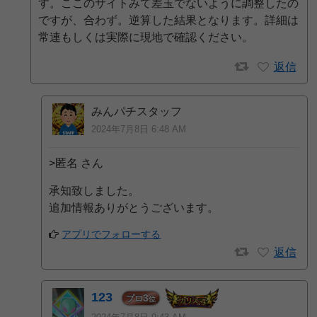
す。ここのサイトみて差玉でないように調整したの
ですが、合わず。逆算した結果となります。詳細は
常連もしくは実際に現地で確認ください。
返信
みんパチスタッフ
2024年7月8日 6:48 AM
>匿名 さん
承知致しました。
追加情報ありがとうございます。
アプリでフォローする
返信
123
3
プロ
位