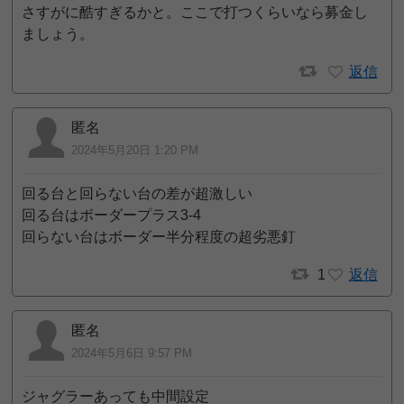
さすがに酷すぎるかと。ここで打つくらいなら募金し
ましょう。
返信
匿名
2024年5月20日 1:20 PM
回る台と回らない台の差が超激しい
回る台はボーダープラス3-4
回らない台はボーダー半分程度の超劣悪釘
1
返信
匿名
2024年5月6日 9:57 PM
ジャグラーあっても中間設定