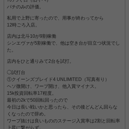
パチのみの評価。
私用で上野に寄ったので、用事が終わってから
12時ごろ入店。
店内は北斗10が9割稼働
シンエヴァが5割稼働で、他は空き台が目立つ状況でし
た。
店内をひと通りみて2台を試打。
◯試打台
①クイーンズブレイド4 UNLIMITED（写真有り）
ヘソ微開け、ワープ開け、他入賞マイナス。
15k投資回転率17程度。
最初の2kで50回転回ったので
今日は長い戦いかと思ったら、その後どんどん回らな
くなったので辞め。
ワープ抜けは良いもののステージ入賞率は2割と回転率
上昇に繋がらず。