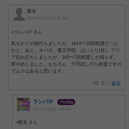
匿名
2024年7月8日 12:32 AM
>ランパチ さん
私もかぐや様打ちましたが、1k14〜16回程度だった
かと。あと、オバロ、魔王学院、はいふり(甘)、アリ
ア乱れ打ちしましたが、1k5〜7回程度しか回らず、
即やめしました。もちろん、千円試し打ち程度ですの
でムラはあると思います。
1
返信
ランパチ
19
プロ
位
2024年7月8日 7:43 AM
>匿名 さん