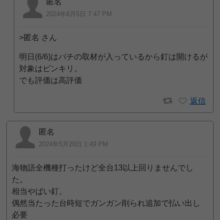
匿名
2024年6月5日 7:47 PM
>匿名 さん
明日(6/6)はパチの取材が入っているから釘は開けるが
対象はピンキリ。
でも評価は高評価
返信
匿名
2024年5月20日 1:49 PM
海物語全機種打ったけど全台13以上回りませんでし
た。
相当やばい釘。
偶然当たった台時短でガンガン削られ追加で払い出し
必要