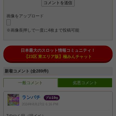
画像をアップロード
※画像長押しで一度に4枚まで投稿可能
日本最大のスロット情報コミュニティ！
【23区 東エリア版】極みんチャット
新着コメント (全289件)
一般コメント
劣悪コメント
ランパチ
19
プロ
位
2024年8月27日 6:16 PM
7のつく日（旧イベ）