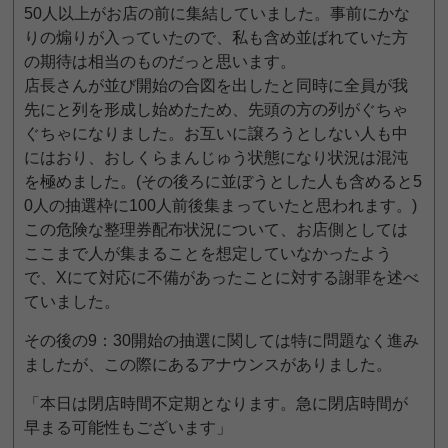
50人以上がお店の前に集結していました。事前にかな
りの煽りが入っていたので、私も含め並ばれていた方
の期待は相当のものだっと思います。
店長さんが並び開始の合図を出したと同時に全員が我
先にと列を形成し始めたため、先頭の方の列がぐちゃ
ぐちゃになりました。お互いに譲ろうとしない人も中
にはおり、おしくらまんじゅう状態になり状況は混沌
を極めました。(その後ろに並ぼうとした人も含めると5
0人の抽選枠に100人前後集まっていたと思われます。)
この危険な整理券配布状況について、お店側としては
ここまで人が集まることを想定していなかったよう
で、Xにて対応に不備があったことに対する謝罪を述べ
ていました。
その後の9：30開始の抽選に関しては特に問題なく進み
ましたが、この際にあるアナウンスがありました。
「本日は閉店時間不定期となります。急に閉店時間が
早まる可能性もございます」