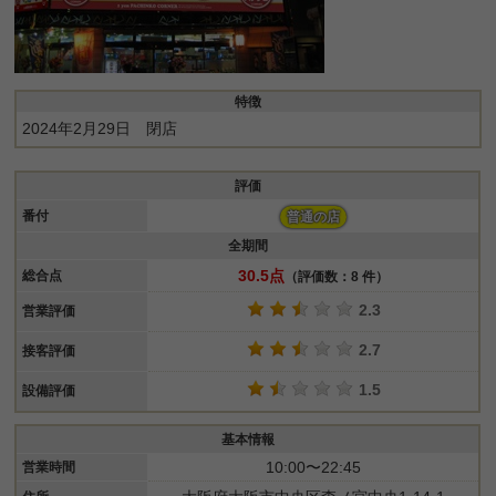
特徴
2024年2月29日 閉店
評価
番付
普通の店
全期間
30.5点
総合点
（評価数：8 件）
2.3
営業評価
2.7
接客評価
1.5
設備評価
基本情報
10:00〜22:45
営業時間