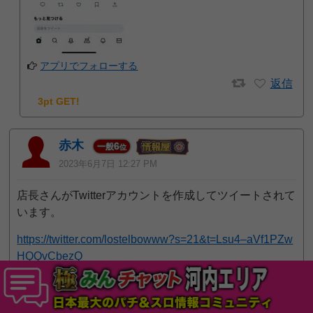
アプリでフォローする
返信
3pt GET!
赤木
6
一般
位
2023年6月7日 12:27 PM
店長さんがTwitterアカウントを作成してツイートされて
います。
https://twitter.com/lostelbowww?s=21&t=Lsu4–aVf1PZw
HQQvCbezQ
アプリでフォローする
返信