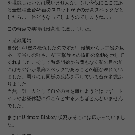
を堪能したいとは思いませんか。もし今仮にここにあ
る全機種全台45台のスロットがその最高スペックだと
したら…一体どうなってしまうのでしょうね…」
この時点で期待は最高潮に達しました。
・遊戯開始
自分はAT機を確保したのですが、最初からレア役の反
応、初当りの軽さ、AT直撃等々の抜群の挙動を示して
くれました。そして遊戯開始から間もなく私の目の前
にはその台が最高スペックであることの証が表れてい
ました。周りにも同様の反応を示している台が多数あ
りました。
当然、誰一人として自分の台を離れようとはせず、ト
イレやお昼休憩に行こうとする人もほとんどいません
でした。
まさにUltimate Blakeな状況がそこには広がっていまし
た。