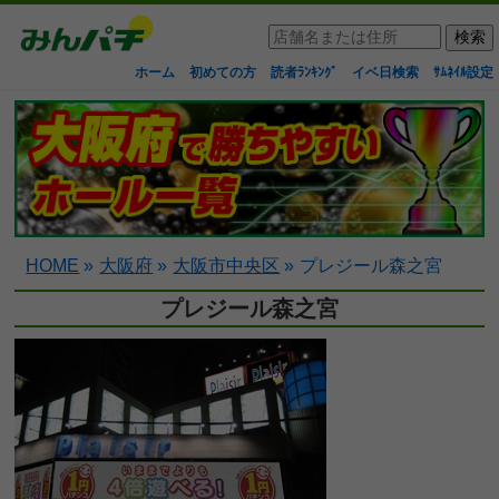
ホーム
初めての方
読者ﾗﾝｷﾝｸﾞ
イベ日検索
ｻﾑﾈｲﾙ設定
HOME
»
大阪府
»
大阪市中央区
»
プレジール森之宮
プレジール森之宮