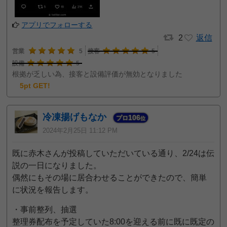
アプリでフォローする
2
返信
営業
5
接客
5
設備
5
根拠が乏しい為、接客と設備評価が無効となりました
5pt GET!
冷凍揚げもなか
106
プロ
位
2024年2月25日 11:12 PM
既に赤木さんが投稿していただいている通り、2/24は伝
説の一日になりました。
偶然にもその場に居合わせることができたので、簡単
に状況を報告します。
・事前整列、抽選
整理券配布を予定していた8:00を迎える前に既に既定の