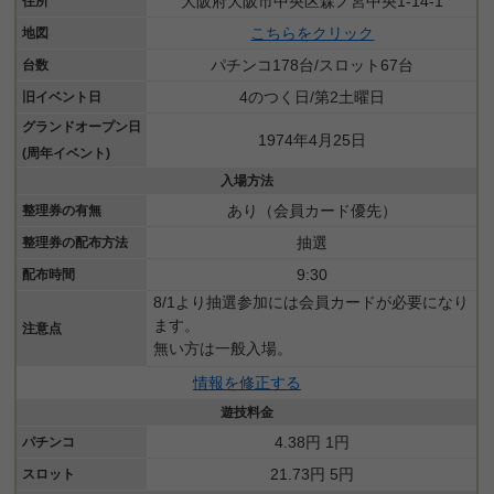
大阪府大阪市中央区森ノ宮中央1-14-1
住所
こちらをクリック
地図
パチンコ178台/スロット67台
台数
4のつく日/第2土曜日
旧イベント日
グランドオープン日
1974年4月25日
(周年イベント)
入場方法
あり（会員カード優先）
整理券の有無
抽選
整理券の配布方法
9:30
配布時間
8/1より抽選参加には会員カードが必要になり
ます。
注意点
無い方は一般入場。
情報を修正する
遊技料金
4.38円 1円
パチンコ
21.73円 5円
スロット