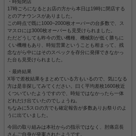
・時短閉店
17時ごろになるとお店の方から本日は19時に閉店する
とのアナウンスがありました。
この時点で既に1000~2000枚オーバーの台多数で、ス
マスロには3000枚オーバーも見受けられました。
ただどうしても昨今の荒い機種、機械割が低く勝ちに
くい機種もあり、時短営業ということも相まって、残
念ながら中にはそのスペックを存分に発揮できなかっ
た台も見受けられました。
・最終結果
X等で差枚結果をまとめている方もいるので、気になる
方は是非探してみてください。曰く平均差枚1600枚近
くついていたようですので、時短ではなかったら一体
どれだけ出ていたのでしょうね。
ちなみに5スロの方でも確定報告が多数ありお祭りのよ
うに出ていました。
今回の取り組みは本社からの指示ではなく、肘痛店長
さんご自身が発案されたようです。