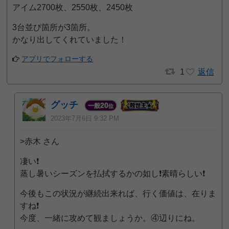
アイム2700枚、2550枚、2450枚
3台並び箇所が3箇所。
かなり出してくれていました！
アプリでフォローする
1
返信
グッチ
20
一般
位
2023年7月6日 9:32 PM
>赤木 さん
凄い❗️
蒸し暑いシーズンを払拭するかの如し❗️素晴らしい❗️
今後もこの状況が継続出来れば、行く価値は、在りま
すね❗️
今度、一緒に攻めて観ましょうか。④辺りにね。