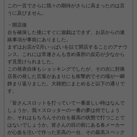
この一言でさらに我々の期待がさらに高まったのは言
うに及びません。
・開店後
台を確保した後にすぐに遊戯はできず、お店からの連
絡事項が事前にありました。
まずはお店が2月いっぱいを以て閉店することのアナウ
ンス。これには常連さんも含め落胆の反応が少なから
ず見受けられました。
この発表自体もショッキングでしたが、その次に肘痛
店長の発した言葉があまりにも衝撃的でその場が一瞬
静まり返りました。大雑把にまとめると以下の通りで
す。
「皆さんスロットを打っていて一番楽しい時はなんで
しょうか。我々スロッターの一番の夢は何でしょう
か。それはもちろんその台を最高の状態で打つことで
はないでしょうか。皆さんの目の前にある各メーカー
が心血を注いで作った至高の一台、その最高スペック