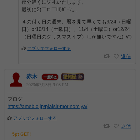
夜分遅くに失礼いたします。
最初にΣ(￣ロ￣lll)ｶﾞｰﾝ,,,,
４の付く日の週末、暦を見て早くても9/24（日曜
日）or10/14（土曜日）、11/4（土曜日）or12/24
（日曜日のクリスマスイブ）しか無いですね(;’∀’)
アプリでフォローする
返信
赤木
6
一般
位
2023年7月3日 9:03 PM
ブログ
https://ameblo.jp/plaisir-morinomiya/
アプリでフォローする
返信
5pt GET!