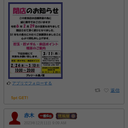
アプリでフォローする
返信
5pt GET!
赤木
6
一般
位
2023年12月11日 9:09 AM