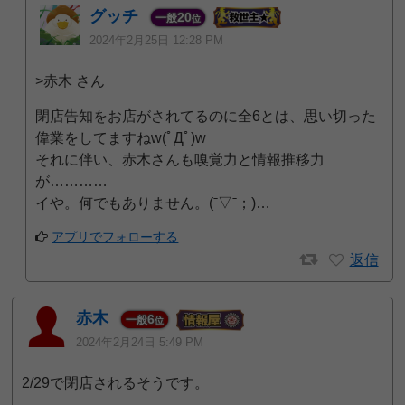
グッチ
20
一般
位
2024年2月25日 12:28 PM
>赤木 さん
閉店告知をお店がされてるのに全6とは、思い切った
偉業をしてますねw(ﾟДﾟ)w
それに伴い、赤木さんも嗅覚力と情報推移力
が…………
イや。何でもありません。(ˉ▽ˉ；)…
アプリでフォローする
返信
赤木
6
一般
位
2024年2月24日 5:49 PM
2/29で閉店されるそうです。