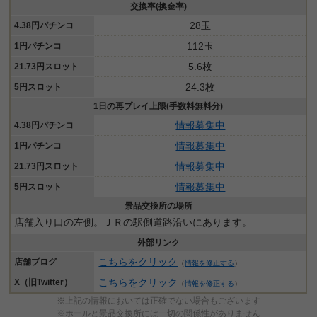
交換率(換金率)
28玉
4.38円パチンコ
112玉
1円パチンコ
5.6枚
21.73円スロット
24.3枚
5円スロット
1日の再プレイ上限(手数料無料分)
情報募集中
4.38円パチンコ
情報募集中
1円パチンコ
情報募集中
21.73円スロット
情報募集中
5円スロット
景品交換所の場所
店舗入り口の左側。ＪＲの駅側道路沿いにあります。
外部リンク
こちらをクリック
店舗ブログ
（
情報を修正する
）
こちらをクリック
X（旧Twitter）
（
情報を修正する
）
※上記の情報においては正確でない場合もございます
※ホールと景品交換所には一切の関係性がありません