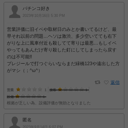
パチンコ好き
2023年10月16日 5:30 PM
営業評価に旧イベや取材日のみとか書いてるけど、最
早それ以前の問題…ヘソは激渋、多少空いてても右下
がりな上に風車付近も殺してて寄りは最悪…もしイベ
やってもあんだけ寄り殺した釘にしてしまったら戻す
のは不可能‼️
プレジールで打つぐらいならまだ緑橋123や遠出した方
がマシ（；^ω^）
返信
営業
1
接客
1
設備
1
根拠が乏しい為、設備評価が無効となりました
匿名
2023年9月14日 6:07 PM