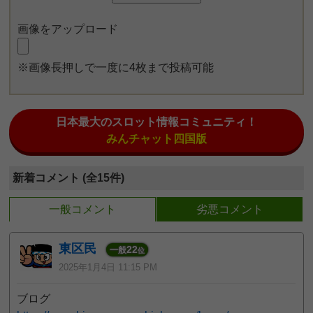
画像をアップロード
※画像長押しで一度に4枚まで投稿可能
日本最大のスロット情報コミュニティ！
みんチャット四国版
新着コメント (全15件)
一般コメント
劣悪コメント
東区民
22
一般
位
2025年1月4日 11:15 PM
ブログ