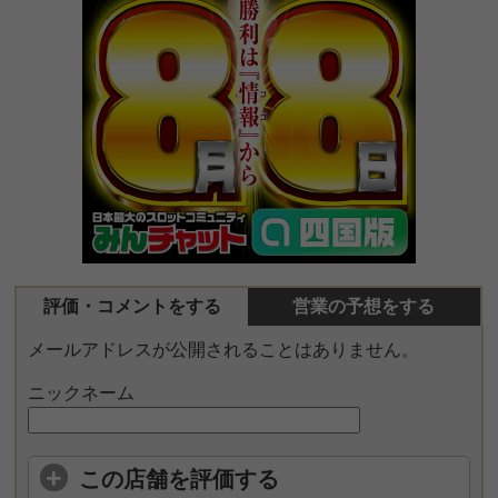
評価・コメントをする
営業の予想をする
メールアドレスが公開されることはありません。
ニックネーム
この店舗を評価する