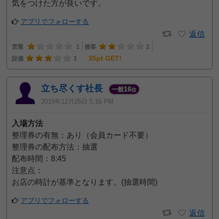
気をつけた方が良いです。
アプリでフォローする
返信
営業
1
接客
2
35pt GET!
設備
3
立ち尽くす社長
16
一般
位
2019年12月25日 5:16 PM
入場方法
整理券の有無：あり（会員カード不要）
整理券の配布方法：抽選
配布時間：8:45
注意点：
お店の時計が基準となります。(抽選時間)
アプリでフォローする
返信