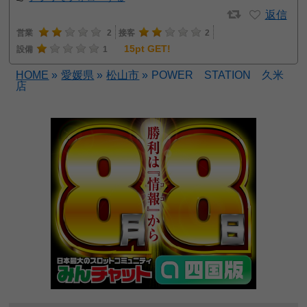
返信
営業
2
接客
2
15pt GET!
設備
1
HOME
»
愛媛県
»
松山市
»
POWER STATION 久米
店