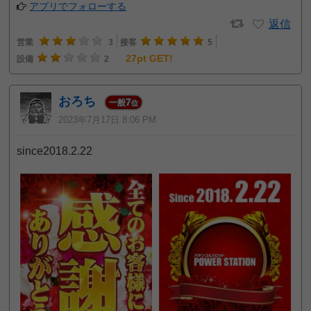
アプリでフォローする
返信
営業
3
接客
5
27pt GET!
設備
2
おろち
7
一般
位
2023年7月17日 8:06 PM
since2018.2.22