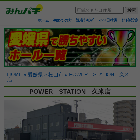
ホーム
初めての方
読者ﾗﾝｷﾝｸﾞ
イベ日検索
ｻﾑﾈｲﾙ設定
HOME
»
愛媛県
»
松山市
»
POWER STATION 久米
店
POWER STATION 久米店