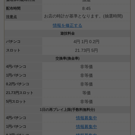
8:45
配布時間
お店の時計が基準となります。(抽選時間)
注意点
情報を修正する
遊技料金
4円 1円 0.2円
パチンコ
21.73円 5円
スロット
交換率(換金率)
非等価
4円パチンコ
非等価
1円パチンコ
非等価
0.2円パチンコ
等価
21.73円スロット
非等価
5円スロット
1日の再プレイ上限(手数料無料分)
情報募集中
4円パチンコ
情報募集中
1円パチンコ