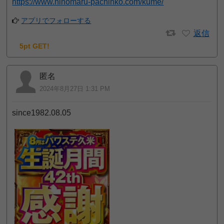
https://www.hinomaru-pachinko.com/kume/
アプリでフォローする
返信
5pt GET!
匿名
2024年8月27日 1:31 PM
since1982.08.05