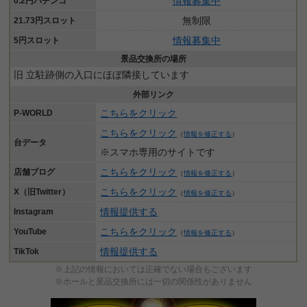
情報募集中
0.2円パチンコ
無制限
21.73円スロット
情報募集中
5円スロット
景品交換所の場所
旧 立駐跡側の入口にほぼ隣接しています
外部リンク
こちらをクリック
P-WORLD
こちらをクリック
（
情報を修正する
）
台データ
※スマホ専用のサイトです
こちらをクリック
店舗ブログ
（
情報を修正する
）
こちらをクリック
X（旧Twitter）
（
情報を修正する
）
情報提供する
Instagram
こちらをクリック
YouTube
（
情報を修正する
）
情報提供する
TikTok
※上記の情報においては正確でない場合もございます
※ホールと景品交換所には一切の関係性がありません