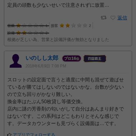
定員の頭数も少ないせいで注意されずに放置…
返信
営業
1
接客
2
設備
2
根拠が乏しい為、営業と設備評価が無効となりました
いのしし太郎
16
プロ
位
2018年6月9日 7:08 PM
スロットの設定面で言うと適度に中間も混ぜて遊ばせ
ているが勝てはしないのではないかな。台数が少ない
ので立ち回りがかなり難しい。
換金率はたぶん50枚貸し等価交換。
店内に謎の芳香剤の匂いがして自分はあんまり好きで
はないです。この系列はどこもわりとそんな感じで
す。データカウンターも見づらく設備面は…です。
アプリでフォローする