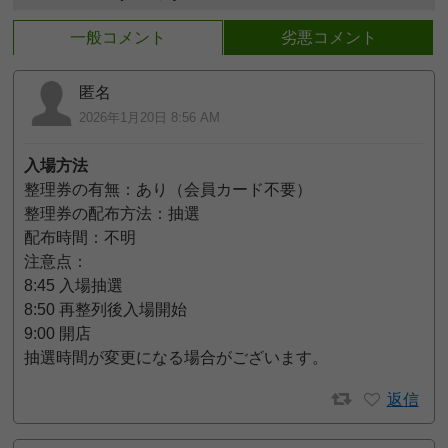
一般コメント
劣悪コメント
匿名
2026年1月20日 8:56 AM
入場方法
整理券の有無：あり（会員カード不要）
整理券の配布方法：抽選
配布時間：不明
注意点：
8:45 入場抽選
8:50 再整列後入場開始
9:00 開店
抽選時間が変更になる場合がございます。
返信