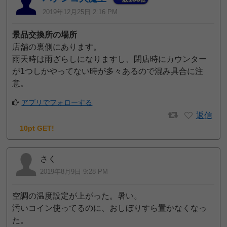
2019年12月25日 2:16 PM
景品交換所の場所
店舗の裏側にあります。
雨天時は雨ざらしになりますし、閉店時にカウンター
が1つしかやってない時が多々あるので混み具合に注
意。
アプリでフォローする
返信
10pt GET!
さく
2019年8月9日 9:28 PM
空調の温度設定が上がった。暑い。
汚いコイン使ってるのに、おしぼりすら置かなくなっ
た。