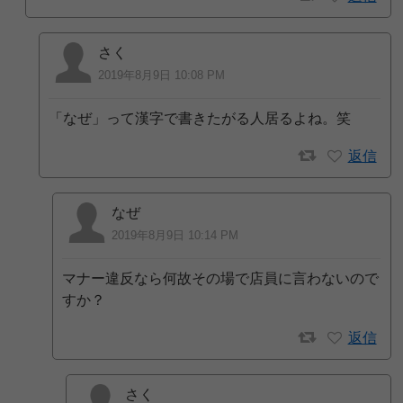
さく
2019年8月9日 10:08 PM
「なぜ」って漢字で書きたがる人居るよね。笑
返信
なぜ
2019年8月9日 10:14 PM
マナー違反なら何故その場で店員に言わないので
すか？
返信
さく