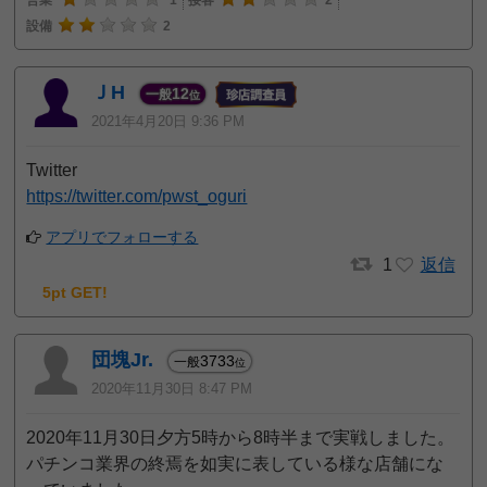
営業
1
接客
2
設備
2
ＪH
12
一般
位
2021年4月20日 9:36 PM
Twitter
https://twitter.com/pwst_oguri
アプリでフォローする
1
返信
5pt GET!
団塊Jr.
3733
一般
位
2020年11月30日 8:47 PM
2020年11月30日夕方5時から8時半まで実戦しました。
パチンコ業界の終焉を如実に表している様な店舗にな