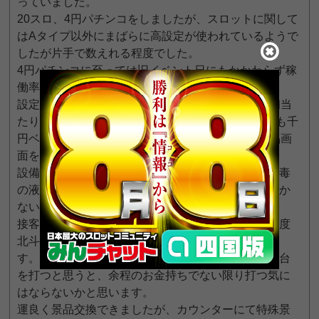
っていました。
20スロ、4円パチンコをしましたが、スロットに関して
はAタイプ以外にまばらに高設定が使われているようで
したが片手で数えれる程度でした。
4円パチンコに至っては旧イベント日にもかかわらず稼
働率10%程度でした。
設定付の甘デジウルトラセブンで総当たり20回、初当
たり確率が20分の1の台が空いていたので着座するも千
円ベース13回転程度しか回りません。動かない液晶画
面を見ることがしばしばありました。
設備面ではあまり不満を感じられませんが、手指消毒
の液体がアルコールではないのでいつまでも手が乾か
ない事が嫌でした。
接客面ですが、パチンコ遊戯中に店員さんより「今度
北斗無双の新作が入りますので宜しくお願いしま
す。」と声掛け頂いたのですが、このような調整の台
を打つと思うと、余程のお金持ちでない限り打つ気に
はならないかと思います。
運良く景品交換できましたが、カウンターにて特殊景