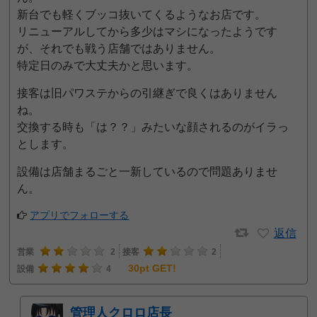
新台でも軽くブッコ抜いてくるようなお店です。
リニューアルしてから多少はマシになったようです
が、それでも戦う店舗ではありません。
特定日のみで大丈夫かと思います。
接客は旧パワステからの引継ぎで良くはありません
ね。
交換する時も「は？？」みたいな顔されるのがイラっ
とします。
設備は店舗まるごと一新しているので問題ありませ
ん。
アプリでフォローする
返信
営業
2
接客
2
30pt GET!
設備
4
管理人クロロ店長