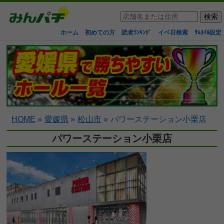
ホーム
初めての方
読者ﾗﾝｷﾝｸﾞ
イベ日検索
ｻﾑﾈｲﾙ設定
HOME
»
愛媛県
»
松山市
»
パワーステーション小栗店
パワーステーション小栗店