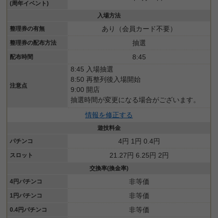
(周年イベント)
入場方法
あり（会員カード不要）
整理券の有無
抽選
整理券の配布方法
8:45
配布時間
8:45 入場抽選
8:50 再整列後入場開始
注意点
9:00 開店
抽選時間が変更になる場合がございます。
情報を修正する
遊技料金
4円 1円 0.4円
パチンコ
21.27円 6.25円 2円
スロット
交換率(換金率)
非等価
4円パチンコ
非等価
1円パチンコ
非等価
0.4円パチンコ