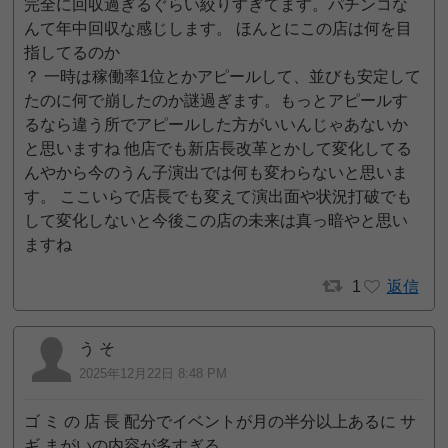
完全に回収過ぎるぐらい絞りすぎてます。パチンコな
んて年中回収な感じします。 ほんとにこの店は何を目
指してるのか
？ 一時は稼働率1位とかアピールして、並びも安定して
たのに何で崩したのか謎過ぎます。もっとアピールす
るなら違う所でアピールした方がいいんじゃあないか
と思いますね 他店でも新店長改革とかして変化してる
んやから今のうん子演出では何も変わらないと思いま
す。 ここいらで店長でも変えて演出面や状況打破でも
して変化しないと今後この店の未来は真っ暗やと思い
ますね
1
返信
う そ
2025年12月22日 8:48 PM
ゴ ミ の 店 長 配分でイベントが月の半分以上あるに サ
ギ まがいの内容が多すぎる