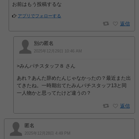
お前はもう投稿するな
アプリでフォローする
返信
別の匿名
2025年12月29日 10:46 AM
>みんパチスタッフ８ さん
あれ？あんた辞めたんじゃなかったの？最近また出
てきたね。一時期出てたみんパチスタッフ13と同
一人物かと思ってたけど違うの？
返信
匿名
2025年12月28日 4:49 PM