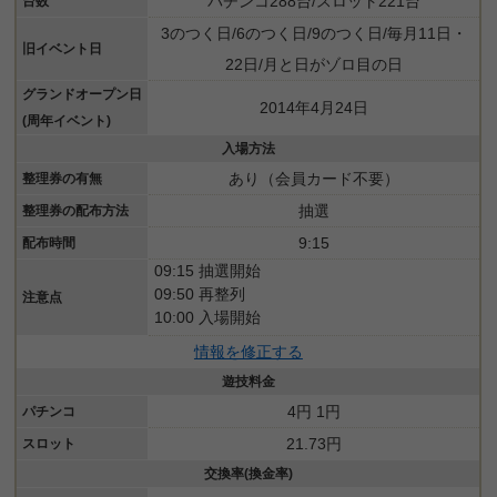
パチンコ288台/スロット221台
台数
3のつく日/6のつく日/9のつく日/毎月11日・
旧イベント日
22日/月と日がゾロ目の日
グランドオープン日
2014年4月24日
(周年イベント)
入場方法
あり（会員カード不要）
整理券の有無
抽選
整理券の配布方法
9:15
配布時間
09:15 抽選開始
09:50 再整列
注意点
10:00 入場開始
情報を修正する
遊技料金
4円 1円
パチンコ
21.73円
スロット
交換率(換金率)