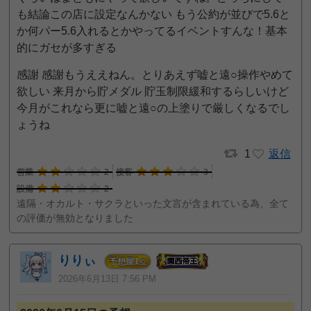
も結論この店に設定なんかない もう公約が並びで5.6と
か何パー5.6入れるとかやってるイベントすんな！基本
的にガセが多すぎる
感謝 感謝もうええねん。とりあえず嘘と遠○操作やめて
欲しい 来月から貯メダル 貯玉制限緩和するらしいけど
今月がこれなら更に嘘と遠○の上塗りで厳しくなるでし
ょうね
1
返信
営業
2
接客
3
設備
2
遠隔・オカルト・サクラといった文言が含まれている為、全て
の評価が無効となりました
りりぃ
1
予想屋
位
2026年6月13日 7:56 PM