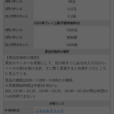
28玉
4円パチンコ
112玉
1円パチンコ
5.2枚
21.73円スロット
1日の再プレイ上限(手数料無料分)
7500玉
4円パチンコ
無制限
1円パチンコ
1500枚
21.73円スロット
景品交換所の場所
【景品交換所の場所】
景品カウンターを背面にして、目の前すぐにある出入り口(エレ
ベータの前)を抜け左折、そこ暫く直進すると右側すぐのところ
に見えてくる。
景品の種類は500・1.000・5.000の３種類。
※営業開始時間は午前10:30から。
(但し12:00～12:15、14:00～14:15、16:00～16:15の間は休憩の
ため利用できない)
外部リンク
こちらをクリック
P-WORLD