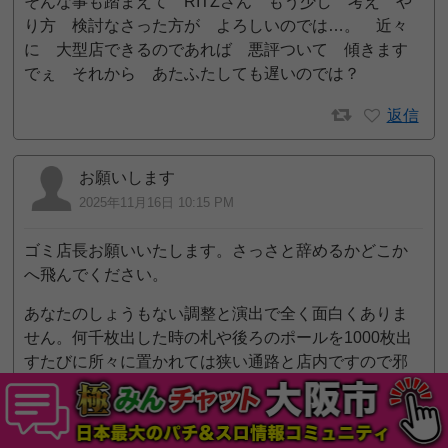
そんな事も踏まえて RITZさん もう少し 考え や
り方 検討なさった方が よろしいのでは…。 近々
に 大型店できるのであれば 悪評ついて 傾きます
でぇ それから あたふたしても遅いのでは？
返信
お願いします
2025年11月16日 10:15 PM
ゴミ店長お願いいたします。さっさと辞めるかどこか
へ飛んでください。
あなたのしょうもない調整と演出で全く面白くありま
せん。何千枚出した時の札や後ろのポールを1000枚出
すたびに所々に置かれては狭い通路と店内ですので邪
魔でしかありません。 スマパチコーナーも同じですバ
カみたい何万発オーバーをアピってますが凹みから少
し浮くだけで置きまくって邪魔でしかありません。