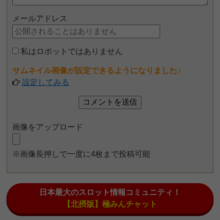
メールアドレス
私はロボットではありません
サムネイル画像が設定できるようになりました♪
設定してみる
画像をアップロード
※画像長押しで一度に4枚まで投稿可能
日本最大のスロット情報コミュニティ！
【北摂版】極みんチャット