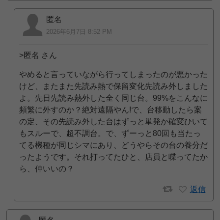
匿名
2026年6月7日 8:52 PM
>匿名 さん
やめると言っていながら行ってしまったのが悪かった
けど、またまた先読み熱で保留変化先読み外しました
よ。先日先読み熱外した全く同じ台。99%をこんなに
頻繁に外すのか？絶対遠隔やん!で、台移動したら案
の定、その先読み外した台はずっと単発か確変ひいて
もスルーで、超不調台。で、ずーっと80回も当たっ
てる機種が同じシマにあり、どうやらその台の養分だ
ったようです。それ打ってたひと、店員と喋ってたか
ら、仲いいの？
返信