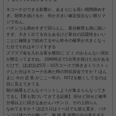
キコーナができる影響か、あまりにも長い期間締めす
ぎ。朝突き抜けるか、何か大きい確定役出ない限りマ
ジで出ん。
パチンコも締めすぎて回らんし、新台解禁も雑に扱い
すぎ、大きく出てる台もあるけど新台の話題性をいい
ことに極限まで絞めてるやん昨今の確率が大きくなっ
た台でそれはキツイすぎる
ズブズブ金を入れる客を横目に ゴ ミ のおもんない演出
が際立ってますね。 20時時点で1台突き抜けた台がある
だけで、ほぼほぼ5万～10万コースで抜きまくりストッ
クした分はキコーナ出来た時の対抗資金ですか？ ほん
まに 今の 店 長 がここ一年の、RITZを酷くしてるのは
目に見えてきてる
朝の抽選もどんなイベントしようが集まらんなってき
てるし【客も気づいてきてる証拠】 回せど回せど確率
分母以上に回さなあかんパチンコ、その上回らん
なめてますか？ ほぼスロはイベ日でも据え置き、パチ
ンコは謎の力が働いて、無 抽 選 状態の台が多すぎる