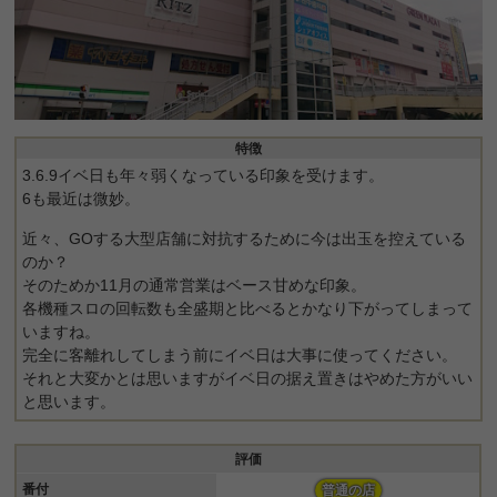
特徴
3.6.9イベ日も年々弱くなっている印象を受けます。
6も最近は微妙。
近々、GOする大型店舗に対抗するために今は出玉を控えている
のか？
そのためか11月の通常営業はベース甘めな印象。
各機種スロの回転数も全盛期と比べるとかなり下がってしまって
いますね。
完全に客離れしてしまう前にイベ日は大事に使ってください。
それと大変かとは思いますがイベ日の据え置きはやめた方がいい
と思います。
評価
番付
普通の店