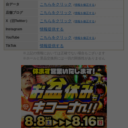
こちらをクリック
台データ
（
情報を修正する
）
こちらをクリック
店舗ブログ
（
情報を修正する
）
こちらをクリック
X（旧Twitter）
（
情報を修正する
）
情報提供する
Instagram
こちらをクリック
YouTube
（
情報を修正する
）
情報提供する
TikTok
※上記の情報においては正確でない場合もございます
※ホールと景品交換所には一切の関係性がありません