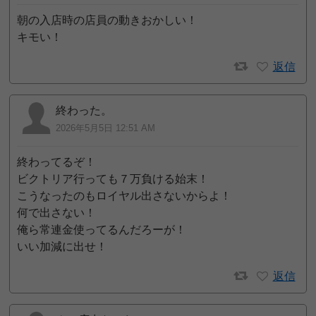
朝の入店時の店員の動きおかしい！
キモい！
返信
終わった。
2026年5月5日 12:51 AM
終わってるぞ！
ビクトリア行っても７万負ける始末！
こうなったのもロイヤル出さないからよ！
何で出さない！
俺ら常連金使ってるんだろーが！
いい加減に出せ！
返信