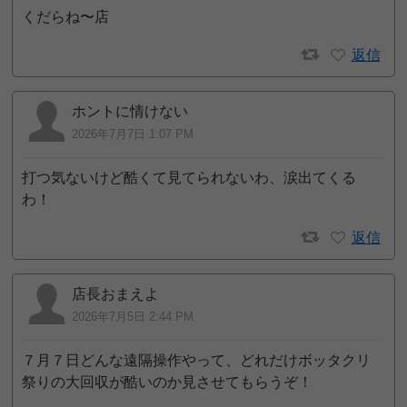
くだらね〜店
返信
ホントに情けない
2026年7月7日 1:07 PM
打つ気ないけど酷くて見てられないわ、涙出てくる
わ！
返信
店長おまえよ
2026年7月5日 2:44 PM
７月７日どんな遠隔操作やって、どれだけボッタクリ
祭りの大回収が酷いのか見させてもらうぞ！