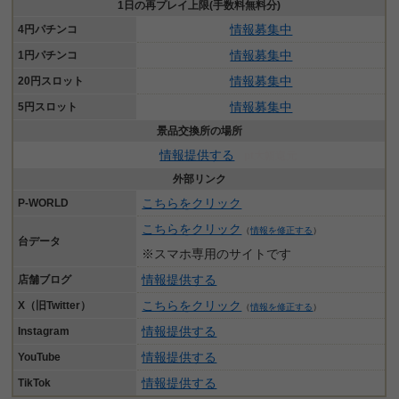
1日の再プレイ上限(手数料無料分)
情報募集中
4円パチンコ
情報募集中
1円パチンコ
情報募集中
20円スロット
情報募集中
5円スロット
景品交換所の場所
情報提供する
pt大幅還元
外部リンク
こちらをクリック
P-WORLD
こちらをクリック
（
情報を修正する
）
台データ
※スマホ専用のサイトです
情報提供する
店舗ブログ
こちらをクリック
X（旧Twitter）
（
情報を修正する
）
情報提供する
Instagram
情報提供する
YouTube
情報提供する
TikTok