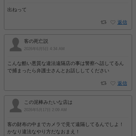
出ねって
返信
客の死亡説
2026年6月5日 4:34 AM
こんな酷い悪質な違法遠隔店の事は警察へ話してるん
で捕まったら弁護士さんとお話ししてください
返信
この泥棒みたいな店は
2026年5月17日 2:09 AM
客の財布の中までカメラで見て遠隔してるんでしよ！
かなり違法なやり方だなおまえ！