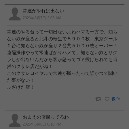
常連がやれば出ない
2026年6月7日 2:05 AM
常連のやる台って一切出ないよねハマる一方で、知ら
ない奴が座ると北斗の転生で８９００枚、東京グール
２台に知らない奴が座り２台共５０００枚オーバー！
遠隔操作やって常連ばかりハメて、知らない奴とサク
ラしか出ないんだから客が怒ってゴミ投げられても当
然のクサレ店だがね！
このクサレロイヤルで常連が勝ったって話かつて聞い
た事がない！
ふざけた店！
返信
おまえの店腐ってるわ
2026年6月6日 6:10 PM