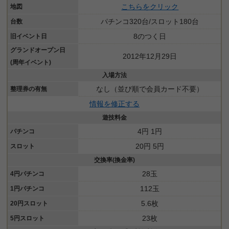
こちらをクリック
地図
パチンコ320台/スロット180台
台数
8のつく日
旧イベント日
グランドオープン日
2012年12月29日
(周年イベント)
入場方法
なし（並び順で会員カード不要）
整理券の有無
情報を修正する
遊技料金
4円 1円
パチンコ
20円 5円
スロット
交換率(換金率)
28玉
4円パチンコ
112玉
1円パチンコ
5.6枚
20円スロット
23枚
5円スロット