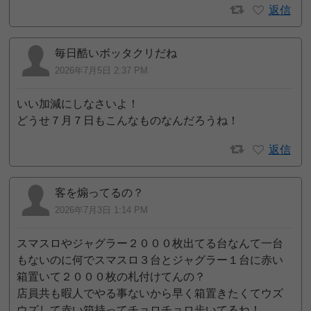
返信
毎日酷いボッタクリだね
2026年7月5日 2:37 PM
いい加減にしなさいよ！
どうせ７月７日もこんなものなんだろうね！
返信
客を煽ってるの？
2026年7月3日 1:14 PM
スマスロやジャグラー２０００枚出てる台なんて一台
もないのに何でスマスロ３台とジャグラー１台に赤い
箱置いて２０００枚の札付けてんの？
店員共も暇人でやる事ないから早く箱置きたくてウズ
ウズして赤い箱持ってチョロチョロ歩いてるね！