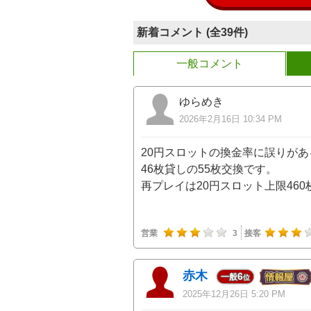
新着コメント (全39件)
一般コメント
ゆらめき
2026年2月16日 10:34 PM
20円スロットの換金率に誤りが
46枚貸しの55枚交換です。
再プレイは20円スロット上限460
営業
3
接客
赤木
6
一般
位
2025年12月26日 5:20 PM