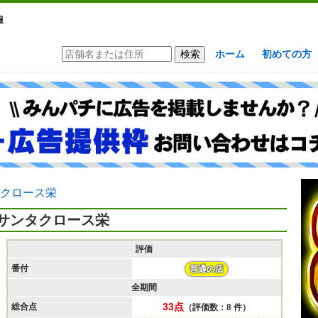
報
ホーム
初めての方
クロース栄
サンタクロース栄
評価
番付
普通の店
全期間
33点
総合点
（評価数：8 件）