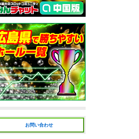
お問い合わせ