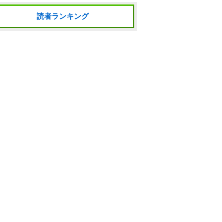
読者ランキング