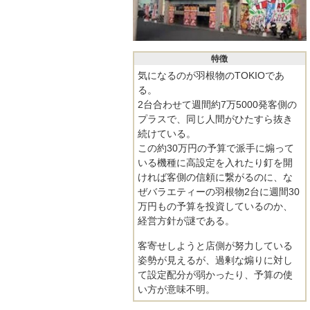
特徴
気になるのが羽根物のTOKIOであ
る。
2台合わせて週間約7万5000発客側の
プラスで、同じ人間がひたすら抜き
続けている。
この約30万円の予算で派手に煽って
いる機種に高設定を入れたり釘を開
ければ客側の信頼に繋がるのに、な
ぜバラエティーの羽根物2台に週間30
万円もの予算を投資しているのか、
経営方針が謎である。
客寄せしようと店側が努力している
姿勢が見えるが、過剰な煽りに対し
て設定配分が弱かったり、予算の使
い方が意味不明。