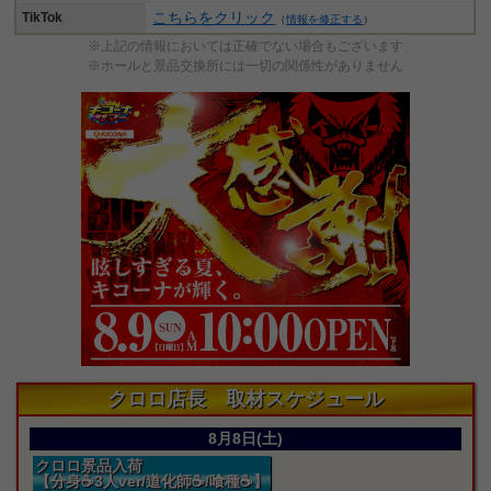
こちらをクリック
TikTok
（
情報を修正する
）
※上記の情報においては正確でない場合もございます
※ホールと景品交換所には一切の関係性がありません
クロロ店長 取材スケジュール
8月8日(土)
クロロ景品入荷
【分身☕3人ver/道化師☕/喰種☕】