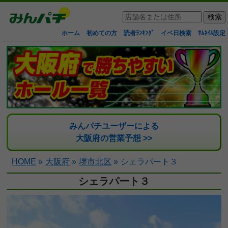
ホーム
初めての方
読者ﾗﾝｷﾝｸﾞ
イベ日検索
ｻﾑﾈｲﾙ設定
みんパチユーザーによる
大阪府の営業予想 >>
HOME
»
大阪府
»
堺市北区
»
シェラパート３
シェラパート３