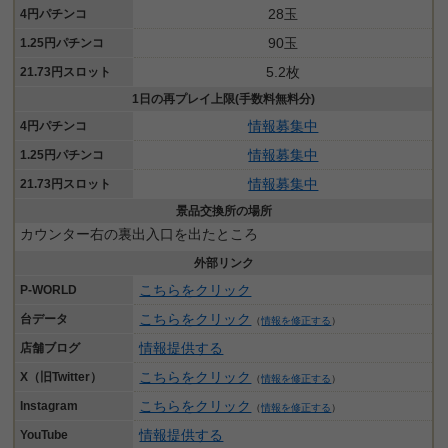
28玉
4円パチンコ
90玉
1.25円パチンコ
5.2枚
21.73円スロット
1日の再プレイ上限(手数料無料分)
情報募集中
4円パチンコ
情報募集中
1.25円パチンコ
情報募集中
21.73円スロット
景品交換所の場所
カウンター右の裏出入口を出たところ
外部リンク
こちらをクリック
P-WORLD
こちらをクリック
台データ
（
情報を修正する
）
情報提供する
店舗ブログ
こちらをクリック
X（旧Twitter）
（
情報を修正する
）
こちらをクリック
Instagram
（
情報を修正する
）
情報提供する
YouTube