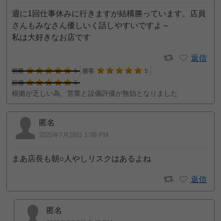
週に1回仕事休みに行きますが結構勝っています。店員
さんもみなさん優しいく話しやすいですよ～
私は大好きなお店です
返信
営業
5
接客
5
設備
5
根拠が乏しい為、営業と設備評価が無効となりました
匿名
2025年7月28日 1:09 PM
まあ店長も朝○人やしリスクはあるよね
返信
匿名