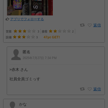
アプリでフォローする
返信
営業
3
接客
2
47pt GET!
設備
3
匿名
2025年7月27日 7:34 PM
>赤木 さん
社員全員ゴミっす
返信
かな