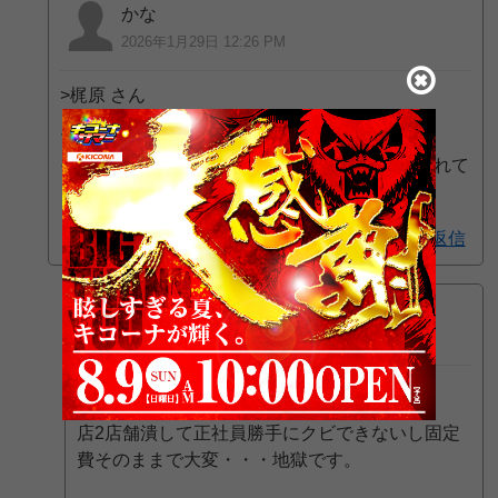
かな
2026年1月29日 12:26 PM
>梶原 さん
マジで？
そんなん一回も見た事ないんやけど何で拡散されて
るん？見たいから教えてや
返信
店員です
2026年1月30日 7:21 AM
>かな さん
店2店舗潰して正社員勝手にクビできないし固定
費そのままで大変・・・地獄です。