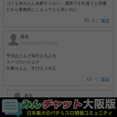
ゴミも拾わんし会釈すらない、通路ですれ違うと邪魔
だから事務所にこもってたら良いのに
2
返信
匿名
2025年4月20日 8:13 PM
平日ほとんど毎日おるよね
スーツのハイエナ
仕事せえよ、すげえうぜえ
返信
匿名
2025年4月28日 3:23 PM
>匿名 さん