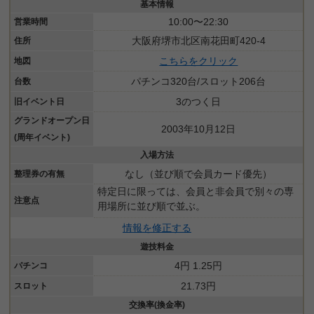
基本情報
10:00〜22:30
営業時間
大阪府堺市北区南花田町420-4
住所
こちらをクリック
地図
パチンコ320台/スロット206台
台数
3のつく日
旧イベント日
グランドオープン日
2003年10月12日
(周年イベント)
入場方法
なし（並び順で会員カード優先）
整理券の有無
特定日に限っては、会員と非会員で別々の専
注意点
用場所に並び順で並ぶ。
情報を修正する
遊技料金
4円 1.25円
パチンコ
21.73円
スロット
交換率(換金率)