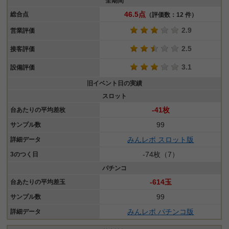
全期間
46.5点
総合点
（評価数：12 件）
2.9
営業評価
2.5
接客評価
3.1
設備評価
旧イベント日の実績
スロット
-41枚
台あたりの平均差枚
99
サンプル数
みんレポ スロット版
詳細データ
-74枚（7）
3のつく日
パチンコ
-614玉
台あたりの平均差玉
99
サンプル数
みんレポ パチンコ版
詳細データ