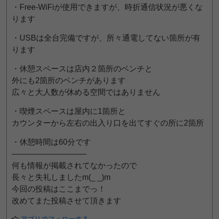
・Free-WiFiが使用できますが、時折通信状況が悪くな
ります
・USBは全台完備ですが、所々通電してない箇所が有
ります
・休憩スペースは店内２箇所のベンチと
外にも2箇所のベンチがあります
広々と大人数が休める空間ではありません
・喫煙スペースは屋内に1箇所と
カウンターから左右の出入り口を出てすぐの所に2箇所
・休憩時間は60分です
—————————–
何も情報が掲載されてなかったので
長々と失礼しましたm(_ _)m
今回の投稿はここまでっ！
改めてまた投稿させて頂きます