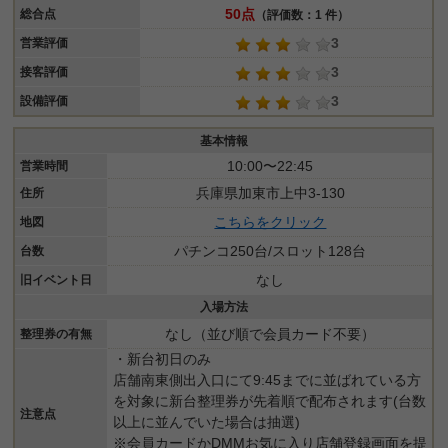
50点
総合点
（評価数：1 件）
3
営業評価
3
接客評価
3
設備評価
基本情報
10:00〜22:45
営業時間
兵庫県加東市上中3-130
住所
こちらをクリック
地図
パチンコ250台/スロット128台
台数
なし
旧イベント日
入場方法
なし（並び順で会員カード不要）
整理券の有無
・新台初日のみ
店舗南東側出入口にて9:45までに並ばれている方
を対象に新台整理券が先着順で配布されます(台数
注意点
以上に並んでいた場合は抽選)
※会員カードかDMMお気に入り店舗登録画面を提