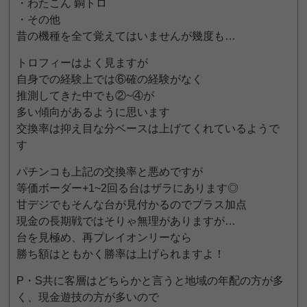
・わたこん 銅トロ
・その他
昔の機種を全て覚えてはいませんが幾度も…
トロフィーはよく見ますが
自身での経験上では⑥確の経験がなく
推測してきた中でも②~④が
多い傾向があるように思います
交換率は抑え目な分ベースは上げてくれているようで
す
パチンコも上記の交換率と悪めですが
等価ボーダー+1~2回る台はザラにあります◎
甘デジでもそんな台が見付かるのでプラス加点
現金の長期戦ではそりゃ無理がありますが…
台を見極め、再プレイオンリーなら
勝ち額はともかく勝率は上げられますよ！
P・S共に客層はどちらかと言うと地域の年配の方が多
く、現金遊技の方が多いので