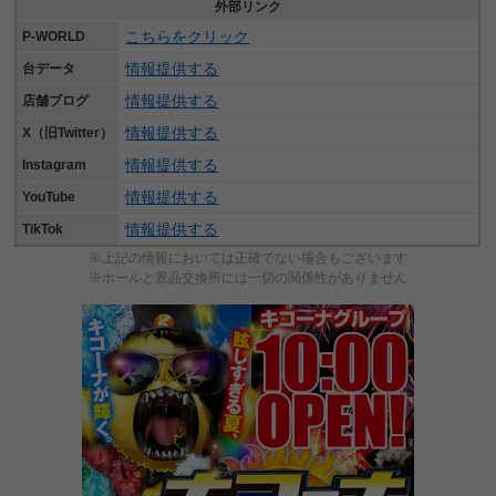
外部リンク
こちらをクリック
P-WORLD
情報提供する
台データ
情報提供する
店舗ブログ
情報提供する
X（旧Twitter）
情報提供する
Instagram
情報提供する
YouTube
情報提供する
TikTok
※上記の情報においては正確でない場合もございます
※ホールと景品交換所には一切の関係性がありません