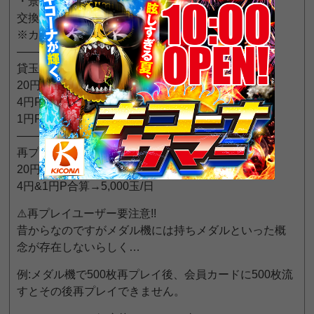
・景品交換
交換所もこの南東出入口にあります
※カウンター向かって左側出口へ進んで下さい
—————————–
貸玉(メダル)レートと交換率
20円S→5.5枚交換
4円P→33玉交換
1円P→132玉交換
—————————–
再プレイ上限
20円S→500枚/日
4円&1円P合算→5,000玉/日
⚠️再プレイユーザー要注意!!
昔からなのですがメダル機には持ちメダルといった概
念が存在しないらしく…
例:メダル機で500枚再プレイ後、会員カードに500枚流
すとその後再プレイできません。