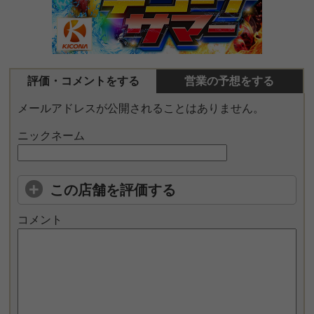
評価・コメントをする
営業の予想をする
メールアドレスが公開されることはありません。
ニックネーム
この店舗を評価する
コメント