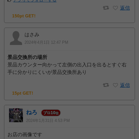
アプリでフォローする
返信
150pt GET!
はさみ
2024年4月1日 12:47 PM
景品交換所の場所
景品カウンター向かって左側の出入口を出るとすぐ右
手に分かりにくいが景品交換所あり
返信
15pt GET!
ねろ
10
プロ
位
2024年1月31日 4:53 PM
お店の画像です