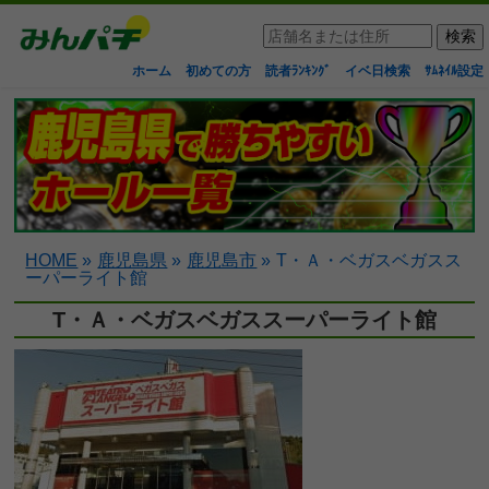
ホーム
初めての方
読者ﾗﾝｷﾝｸﾞ
イベ日検索
ｻﾑﾈｲﾙ設定
HOME
»
鹿児島県
»
鹿児島市
»
T・Ａ・ベガスベガスス
ーパーライト館
T・Ａ・ベガスベガススーパーライト館