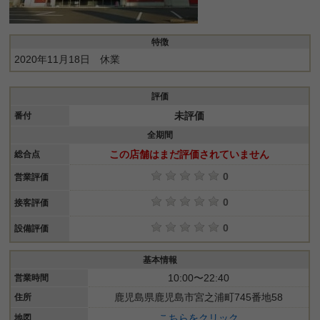
特徴
2020年11月18日 休業
評価
未評価
番付
全期間
この店舗はまだ評価されていません
総合点
0
営業評価
0
接客評価
0
設備評価
基本情報
10:00〜22:40
営業時間
鹿児島県鹿児島市宮之浦町745番地58
住所
こちらをクリック
地図