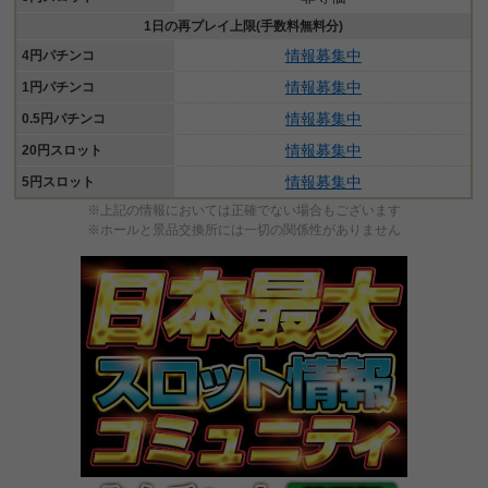
1日の再プレイ上限(手数料無料分)
情報募集中
4円パチンコ
情報募集中
1円パチンコ
情報募集中
0.5円パチンコ
情報募集中
20円スロット
情報募集中
5円スロット
※上記の情報においては正確でない場合もございます
※ホールと景品交換所には一切の関係性がありません