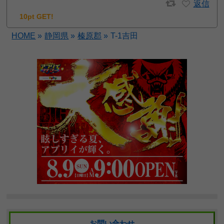
返信
10pt GET!
HOME
»
静岡県
»
榛原郡
»
T-1吉田
お問い合わせ