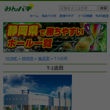
ホーム
初めての方
読者ﾗﾝｷﾝｸﾞ
イベ日検索
ｻﾑﾈｲﾙ設定
HOME
»
静岡県
»
榛原郡
»
T-1吉田
T-1吉田