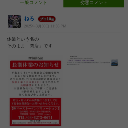
一般コメント
劣悪コメント
ねろ
10
プロ
位
2025年3月30日 11:36 PM
休業という名の
そのまま「閉店」です