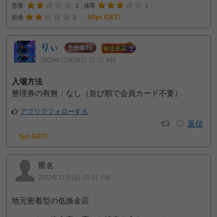
営業
2
接客
3
60pt GET!
設備
2
りぃ
3
予想屋
位
2022年12月18日 12:31 AM
入場方法
整理券の有無：なし（並び順で会員カード不要）
アプリでフォローする
返信
5pt GET!
匿名
2022年11月5日 10:01 PM
地元密着型の低換金店