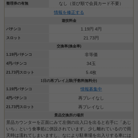
なし（並び順で会員カード不要）
整理券の有無
情報を修正する
遊技料金
1.19円 4円
パチンコ
21.73円
スロット
交換率(換金率)
非等価
1.19円パチンコ
34玉
4円パチンコ
5.4枚
21.73円スロット
1日の再プレイ上限(手数料無料分)
情報募集中
1.19円パチンコ
再プレイなし
4円パチンコ
再プレイなし
21.73円スロット
景品交換所の場所
景品カウンターを正面にみて左側の出入口を出ると右手に「あじ
いち」という食事処に併設されています。少し離れているので雨
天時は濡れてしまいますし、なにより駐車場を出入りする車には