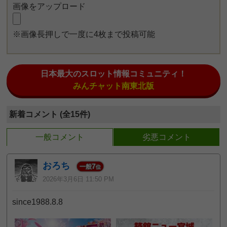
画像をアップロード
※画像長押しで一度に4枚まで投稿可能
日本最大のスロット情報コミュニティ！
みんチャット南東北版
新着コメント (全15件)
一般コメント
劣悪コメント
おろち
7
一般
位
2026年3月6日 11:50 PM
since1988.8.8