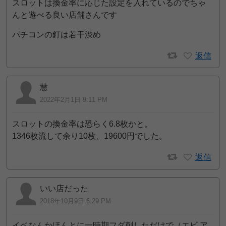
スロットは換金率に応じた設定を入れているのでちゃ
んと遊べる良い店舗さんです
パチコンの釘は若干渋め
返信
慧
2022年2月1日 9:11 PM
スロットの換金率は恐らく6.8枚かと。
1346枚流して余り10枚、19600円でした。
返信
いい店だった
2018年10月9日 6:29 PM
イベなんかほんとに一時期フダ刺しただけで（エビ ア