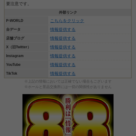
要注意です。
外部リンク
こちらをクリック
P-WORLD
情報提供する
台データ
情報提供する
店舗ブログ
情報提供する
X（旧Twitter）
情報提供する
Instagram
情報提供する
YouTube
情報提供する
TikTok
※上記の情報においては正確でない場合もございます
※ホールと景品交換所には一切の関係性がありません