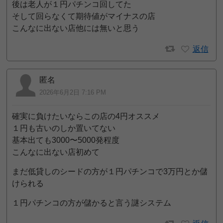
後は老人が１円パチンコ回してた
そして回らなくて期待値がマイナスの店
こんなに出ない店他には無いと思う
返信
匿名
2026年6月2日 7:16 PM
確実に負けたいならこの店の4円オススメ
１円も古いのしか置いてない
基本出ても3000〜5000発程度
こんなに出ない店初めて
まだ低貸しのシードの方が１円パチンコで3万円とか儲
けられる
１円パチンコの方が儲かると言う謎システム