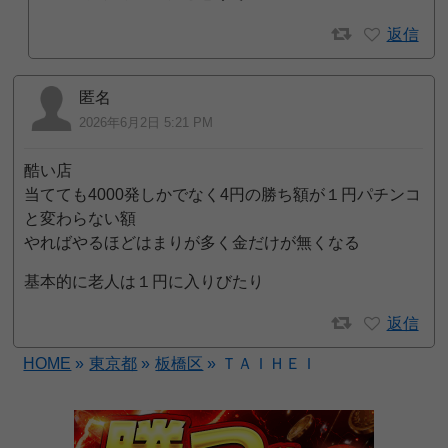
返信
匿名
2026年6月2日 5:21 PM
酷い店
当てても4000発しかでなく4円の勝ち額が１円パチンコ
と変わらない額
やればやるほどはまりが多く金だけが無くなる
基本的に老人は１円に入りびたり
返信
HOME
»
東京都
»
板橋区
»
ＴＡＩＨＥＩ