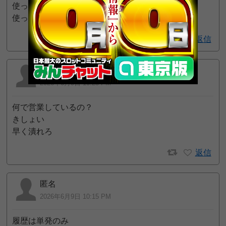
使った分還元されない店
使った金額がそのまま負け額になる店
返信
匿名
2026年6月9日 10:25 PM
何で営業しているの？
きしょい
早く潰れろ
返信
匿名
2026年6月9日 10:15 PM
履歴は単発のみ