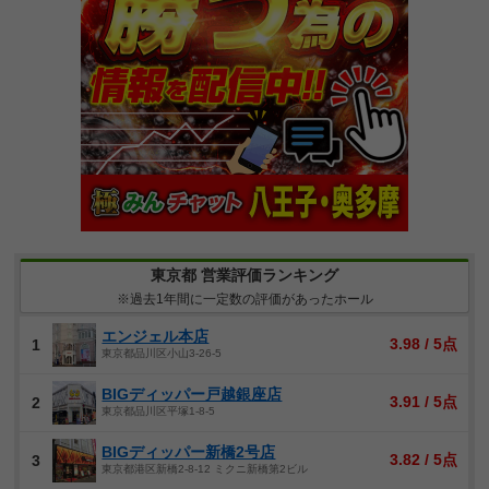
東京都 営業評価ランキング
※過去1年間に一定数の評価があったホール
エンジェル本店
3.98 / 5点
1
東京都品川区小山3-26-5
BIGディッパー戸越銀座店
3.91 / 5点
2
東京都品川区平塚1-8-5
BIGディッパー新橋2号店
3.82 / 5点
3
東京都港区新橋2-8-12 ミクニ新橋第2ビル