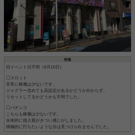
特徴
旧イベント日不明（6月10日）
◯スロット
非常に稼働は少ないです。
ジャグラー含めても高設定があるかどうか分からず。
リセットしてるかどうかも不明でした。
◯パチンコ
こちらも稼働は少ないです。
全体的に他入賞がきつい感じがしました。
積極的に打ちたいような台は見つけられませんでした。