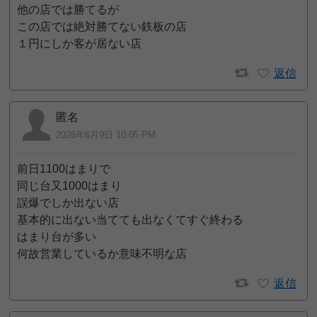
他の店では勝てるが
この店では絶対勝てない鉄板の店
１円にしか客が居ない店
返信
匿名
2026年6月9日 10:05 PM
前日1100はまりで
同じ台又1000はまり
誤爆でしか出ない店
基本的に出ない当てても出なくてすぐ終わる
はまり台が多い
何故営業しているか意味不明な店
返信