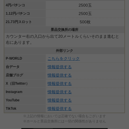
2500玉
4円パチンコ
2500玉
1.12円パチンコ
500枚
21.73円スロット
景品交換所の場所
カウンター右の入口から出て20メートルくらいそのまま進むと
右にあります。
外部リンク
こちらをクリック
P-WORLD
情報提供する
台データ
情報提供する
店舗ブログ
情報提供する
X（旧Twitter）
情報提供する
Instagram
情報提供する
YouTube
情報提供する
TikTok
※上記の情報においては正確でない場合もございます
※ホールと景品交換所には一切の関係性がありません