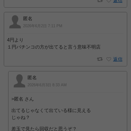
返信
匿名
2026年6月2日 7:11 PM
4円より
１円パチンコの方が出てると言う意味不明店
返信
匿名
2026年6月3日 8:33 AM
>匿名 さん
出てるじゃなくて出ている様に見える
じゃね？
差玉で見たら回収だと思うぞ？