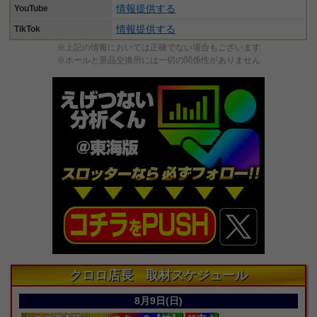
情報提供する
YouTube
情報提供する
TikTok
※上記の情報においては正確でない場合もございます
※ホールと景品交換所には一切の関係性がありません
クロロ店長 取材スケジュール
8月9日(日)