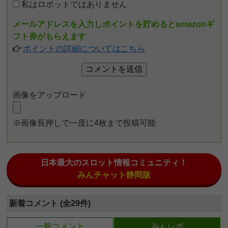
私はロボットではありません
メールアドレスを入力しポイントを貯めるとamazonギ
フト券がもらえます
ポイントの詳細についてはこちら
画像をアップロード
※画像長押しで一度に4枚まで投稿可能
日本最大のスロット情報コミュニティ！
みんチャット静岡版
新着コメント (全29件)
一般コメント
みんレポ