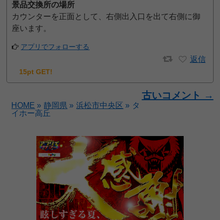
景品交換所の場所
カウンターを正面として、右側出入口を出て右側に御
座います。
アプリでフォローする
返信
15pt GET!
古いコメント →
HOME
»
静岡県
»
浜松市中央区
»
タ
イホー高丘