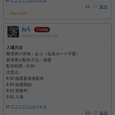
アプリでフォローする
返信
10pt GET!
ねろ
10
プロ
位
2024年2月29日 8:50 AM
入場方法
整理券の有無：あり（会員カード不要）
整理券の配布方法：抽選
配布時間：8:30
注意点：
8:30 抽選参加券配布
8:40 抽選開始
8:50 再整列
9:00 入場
アプリでフォローする
返信