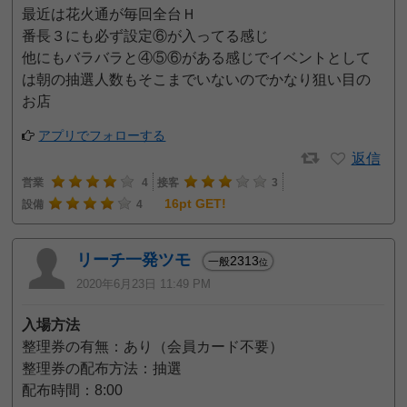
最近は花火通が毎回全台Ｈ
番長３にも必ず設定⑥が入ってる感じ
他にもバラバラと④⑤⑥がある感じでイベントとして
は朝の抽選人数もそこまでいないのでかなり狙い目の
お店
アプリでフォローする
返信
営業
4
接客
3
16pt GET!
設備
4
リーチ一発ツモ
2313
一般
位
2020年6月23日 11:49 PM
入場方法
整理券の有無：あり（会員カード不要）
整理券の配布方法：抽選
配布時間：8:00