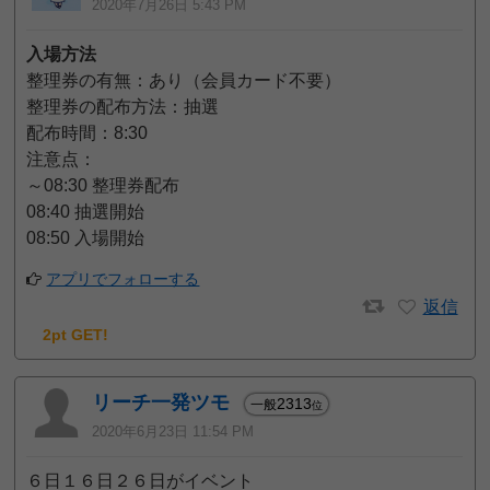
2020年7月26日 5:43 PM
入場方法
整理券の有無：あり（会員カード不要）
整理券の配布方法：抽選
配布時間：8:30
注意点：
～08:30 整理券配布
08:40 抽選開始
08:50 入場開始
アプリでフォローする
返信
2pt GET!
リーチ一発ツモ
2313
一般
位
2020年6月23日 11:54 PM
６日１６日２６日がイベント