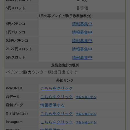
非等価
5円スロット
1日の再プレイ上限(手数料無料分)
情報募集中
4円パチンコ
情報募集中
1円パチンコ
情報募集中
0.5円パチンコ
情報募集中
21.27円スロット
情報募集中
5円スロット
景品交換所の場所
パチンコ側(カウンター横)出口出てすぐ
外部リンク
こちらをクリック
P-WORLD
こちらをクリック
台データ
（
情報を修正する
）
情報提供する
店舗ブログ
こちらをクリック
X（旧Twitter）
（
情報を修正する
）
こちらをクリック
Instagram
（
情報を修正する
）