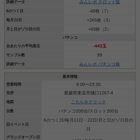
みんレポ スロット版
詳細データ
-48枚（7）
6のつく日
+265枚（3）
毎月22日
+69枚（2）
月と日がゾロ目の日
パチンコ
-443玉
台あたりの平均差玉
99
サンプル数
みんレポ パチンコ版
詳細データ
基本情報
9:00〜23:30
営業時間
愛媛県東温市樋口1267-4
住所
こちらをクリック
地図
パチンコ200台/スロット200台
台数
6のつく日/毎月11日・22日/月と日がゾロ目の
旧イベント日
日
グランドオープン日