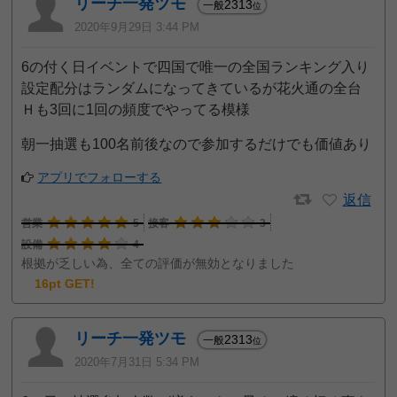
リーチ一発ツモ
2313
一般
位
2020年9月29日 3:44 PM
6の付く日イベントで四国で唯一の全国ランキング入り
設定配分はランダムになってきているが花火通の全台
Ｈも3回に1回の頻度でやってる模様
朝一抽選も100名前後なので参加するだけでも価値あり
アプリでフォローする
返信
営業
5
接客
3
設備
4
根拠が乏しい為、全ての評価が無効となりました
16pt GET!
リーチ一発ツモ
2313
一般
位
2020年7月31日 5:34 PM