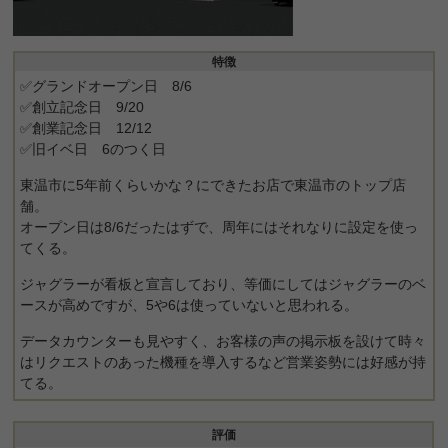
特徴
✅️グランドオープン日 8/6
✅️創立記念日 9/20
✅️創業記念日 12/12
✅️旧イベ日 6のつく日
東温市に5年前くらいかな？にできたお店で東温市のトップ店
舗。
オープン日は8/6だったはずで、周年にはそれなりに設定を使っ
てくる。
ジャグラーが看板と宣言しており、等価にしてはジャグラーのベ
ースが高めですが、5や6は使っていないと思われる。
データカウンターも見やすく、お客様の声の掲示板を設けて時々
はリクエストのあった機種を導入するなど営業姿勢には好感が持
てる。
評価