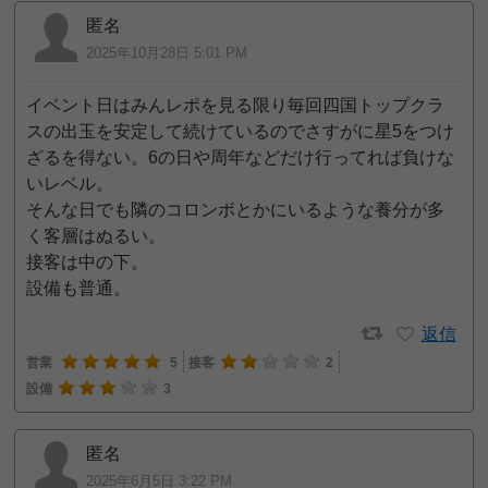
匿名
2025年10月28日 5:01 PM
イベント日はみんレポを見る限り毎回四国トップクラ
スの出玉を安定して続けているのでさすがに星5をつけ
ざるを得ない。6の日や周年などだけ行ってれば負けな
いレベル。
そんな日でも隣のコロンボとかにいるような養分が多
く客層はぬるい。
接客は中の下。
設備も普通。
返信
営業
5
接客
2
設備
3
匿名
2025年6月5日 3:22 PM