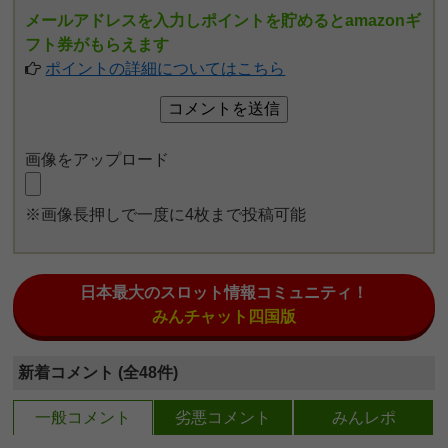
メールアドレスを入力しポイントを貯めるとamazonギ
フト券がもらえます
ポイントの詳細についてはこちら
画像をアップロード
※画像長押しで一度に4枚まで投稿可能
日本最大のスロット情報コミュニティ！
みんチャット四国版
新着コメント (全48件)
一般コメント
劣悪コメント
みんレポ