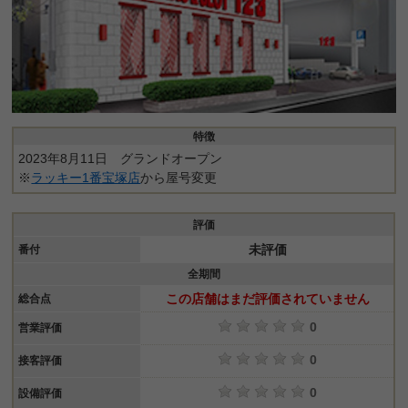
特徴
2023年8月11日 グランドオープン
※
ラッキー1番宝塚店
から屋号変更
評価
未評価
番付
全期間
この店舗はまだ評価されていません
総合点
0
営業評価
0
接客評価
0
設備評価