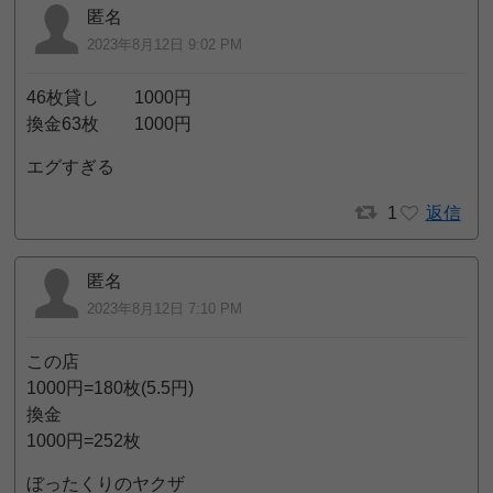
匿名
2023年8月12日 9:02 PM
46枚貸し 1000円
換金63枚 1000円
エグすぎる
1
返信
匿名
2023年8月12日 7:10 PM
この店
1000円=180枚(5.5円)
換金
1000円=252枚
ぼったくりのヤクザ