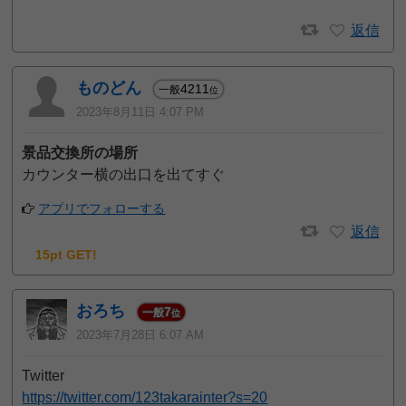
返信
ものどん
4211
一般
位
2023年8月11日 4:07 PM
景品交換所の場所
カウンター横の出口を出てすぐ
アプリでフォローする
返信
15pt GET!
おろち
7
一般
位
2023年7月28日 6:07 AM
Twitter
https://twitter.com/123takarainter?s=20