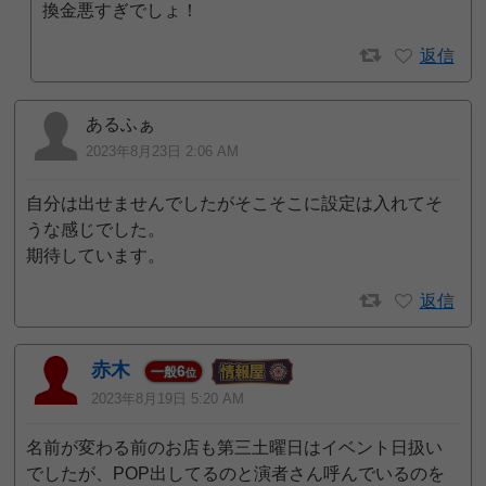
換金悪すぎでしょ！
返信
あるふぁ
2023年8月23日 2:06 AM
自分は出せませんでしたがそこそこに設定は入れてそ
うな感じでした。
期待しています。
返信
赤木
6
一般
位
2023年8月19日 5:20 AM
名前が変わる前のお店も第三土曜日はイベント日扱い
でしたが、POP出してるのと演者さん呼んでいるのを