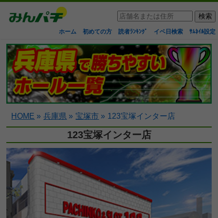
ホーム
初めての方
読者ﾗﾝｷﾝｸﾞ
イベ日検索
ｻﾑﾈｲﾙ設定
HOME
»
兵庫県
»
宝塚市
»
123宝塚インター店
123宝塚インター店