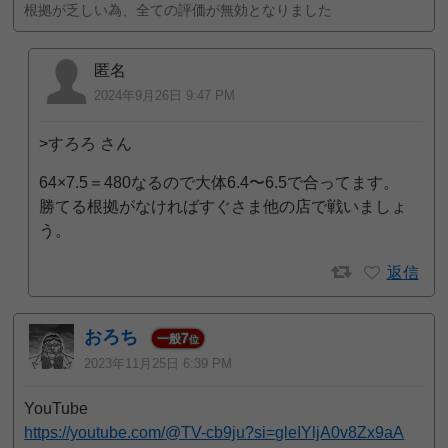
根拠が乏しい為、全ての評価が無効となりました
匿名
2024年9月26日 9:47 PM
>すろろ さん
64×7.5＝480なるので大体6.4〜6.5で合ってます。
勝てる根拠がなければすぐさま他の店で戦いましょ
う。
返信
おろち
7
一般
位
2023年11月25日 6:39 PM
YouTube
https://youtube.com/@TV-cb9ju?si=gleIYljA0v8Zx9aA