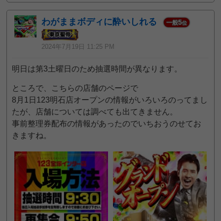
わがままボディに酔いしれる
5
一般
位
2024年7月19日 11:25 PM
明日は第3土曜日のため抽選時間が異なります。
ところで、こちらの店舗のページで
8月1日123明石店オープンの情報がいろいろのってまし
たが、店舗については調べても出てきません。
事前整理券配布の情報があったのでいちおうのせてお
きますね。