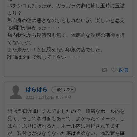
パチンコも打ったが、ガラガラの割に貸し玉時に玉詰
まり？
私自身の運の悪さなのかもしれないが、楽しいと思え
る瞬間が無かった・・・
店内状況から期待感も無く、体感的な設定の期待も持
てない点で
また来たい！とは思えない印象の店でした。
評価は文面で察して下さい・・・
返信
はらはら
1772
一般
位
2021年12月20日 9:37 AM
開店当初近隣にすんでましたので、綺麗なホール内を
見て、そして客付きもあって、よかったイメージ、し
ばらくぶりに訪れると、ホール内は維持されてます
が、客付きが少なくなった感は否めない。高設定を確