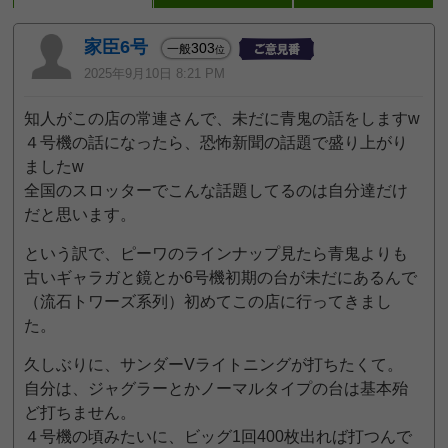
家臣6号
303
一般
位
2025年9月10日 8:21 PM
知人がこの店の常連さんで、未だに青鬼の話をしますw
４号機の話になったら、恐怖新聞の話題で盛り上がり
ましたw
全国のスロッターでこんな話題してるのは自分達だけ
だと思います。
という訳で、ピーワのラインナップ見たら青鬼よりも
古いギャラガと鏡とか6号機初期の台が未だにあるんで
（流石トワーズ系列）初めてこの店に行ってきまし
た。
久しぶりに、サンダーVライトニングが打ちたくて。
自分は、ジャグラーとかノーマルタイプの台は基本殆
ど打ちません。
４号機の頃みたいに、ビッグ1回400枚出れば打つんで