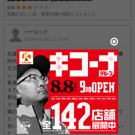
営業
2
接客
2
設備
3
根拠が乏しい為、接客評価が無効となりました
ハーロック
2022年2月23日 11:16 AM
先週末に大夫久しぶりに行ってみたが、流石に６号機
時代・・・
主力のＡタイプも出玉感どころか持ち玉感すら無
い・・・
客層が立地も有るのか確実に近所の年配者という点、
ＡＴ機非稼働台多数
新台の６号機ハナハナを触るも朝一ハマリに捕ま
り・・・
隣の台の年配者は朝一１０００回転ハマリを食らって
た・・・
若いヤツは様子見に来ているのか？早々に退店してい
た・・・