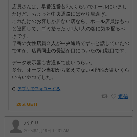
店員さんは、早番遅番各3人くらいでホールにいまし
たけど、ちょっと中央通路にばかり居過ぎ。
これだけのお客しか居ない店なら、ホール店員はもっ
と巡回して、ゴミ拾ったり1人1人の客に気を配るべ
きです。
早番の女性店員２人が中央通路でずっと話していたの
ですが、店員同士の長話が目についたのは駄目です。
データ表示器も古過ぎて使いづらい。
多分、オープン当初から変えてない可能性が高いくら
い古いやつでした。
アプリでフォローする
返信
20pt GET!
パチリ
2025年1月19日 12:31 AM