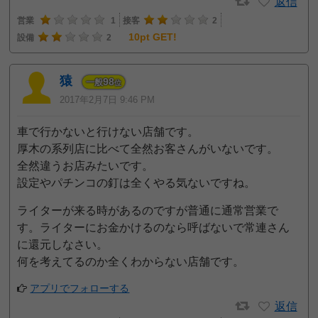
返信
営業
1
接客
2
10pt GET!
設備
2
猿
98
一般
位
2017年2月7日 9:46 PM
車で行かないと行けない店舗です。
厚木の系列店に比べて全然お客さんがいないです。
全然違うお店みたいです。
設定やパチンコの釘は全くやる気ないですね。
ライターが来る時があるのですが普通に通常営業で
す。ライターにお金かけるのなら呼ばないで常連さん
に還元しなさい。
何を考えてるのか全くわからない店舗です。
アプリでフォローする
返信