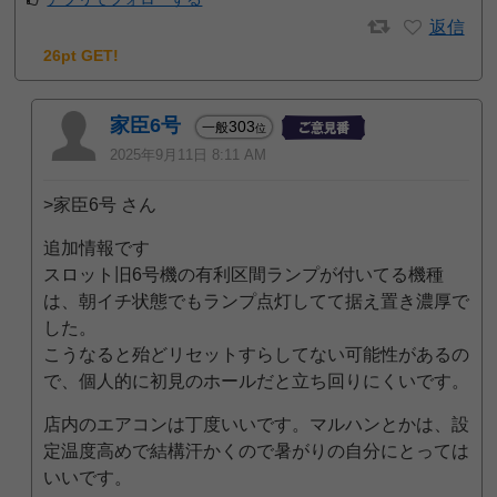
返信
26pt GET!
家臣6号
303
一般
位
2025年9月11日 8:11 AM
>家臣6号 さん
追加情報です
スロット旧6号機の有利区間ランプが付いてる機種
は、朝イチ状態でもランプ点灯してて据え置き濃厚で
した。
こうなると殆どリセットすらしてない可能性があるの
で、個人的に初見のホールだと立ち回りにくいです。
店内のエアコンは丁度いいです。マルハンとかは、設
定温度高めで結構汗かくので暑がりの自分にとっては
いいです。