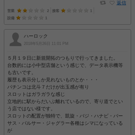
返信
営業
2
接客
1
設備
1
ハーロック
2018年5月26日 11:01 PM
５月１９日に新規開拓のつもりで行ってきました。
台数的には小中型店舗という感じで、データ表示機等
も古いです。
履歴も表示分しか見れないものとか・・・
パチンコは北斗７だけが出玉感が有り
スロットはガラガラな感じ
立地的に駅からだいぶ離れているので、寄り道でとい
う店ではない様です。
スロットの配置が独特で、凱旋・バジ・ハナビ・バー
サス・パルサー・ジャグラー各種はシマになっている
が