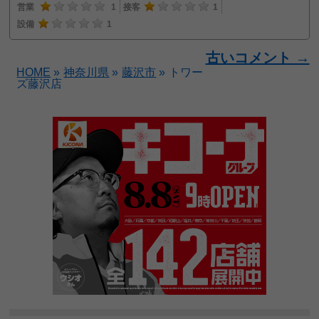
営業
1
接客
1
設備
1
古いコメント →
HOME
»
神奈川県
»
藤沢市
»
トワー
ズ藤沢店