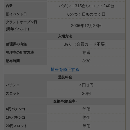
パチンコ315台/スロット240台
台数
0のつく日/8のつく日
旧イベント日
グランドオープン日
2006年12月26日
(周年イベント)
入場方法
あり（会員カード不要）
整理券の有無
抽選
整理券の配布方法
8:30
配布時間
情報を修正する
遊技料金
4円 1円
パチンコ
20円
スロット
交換率(換金率)
等価
4円パチンコ
等価
1円パチンコ
等価
20円スロット