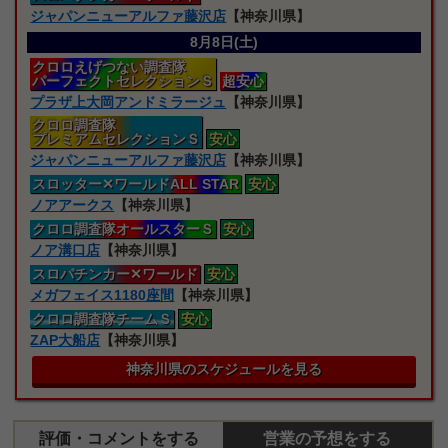
ジャパンニューアルファ藤沢店
【神奈川県】
8月8日(土)
クロロえげつない
調査隊
パーフェクトセレクションＳ
超安心
プラザ上大岡アンドミラージュ
【神奈川県】
クロロ
調査隊
プレミアムセレクションＳ
安心
ジャパンニューアルファ藤沢店
【神奈川県】
スロッター
✕ワールドALL STAR
安心
ノアアークス
【神奈川県】
クロロ
調査隊オールスターＳ
安心
ノア溝口店
【神奈川県】
スロパチンカー
✕ワールド
安心
メガフェイス1180座間
【神奈川県】
クロロ
調査隊
チームＳ
安心
ZAP大船店
【神奈川県】
神奈川県のスケジュールを見る
評価・コメントをする
営業の予想をする