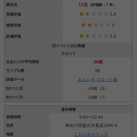
17点
総合点
（評価数：7 件）
1.6
営業評価
2
接客評価
1.6
設備評価
旧イベント日の実績
スロット
-36枚
台あたりの平均差枚
99
サンプル数
みんレポ スロット版
詳細データ
-43枚（6）
0のつく日
-20枚（7）
8のつく日
基本情報
9:00〜22:40
営業時間
神奈川県藤沢市葛原1806-6
住所
こちらをクリック
地図