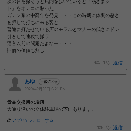
次の台を探そうと店内を歩いていると「熱さまシー
ト」をオデコに貼った
ガテン系の中高年を発見・・・この時期に体調の悪さ
を押して打ちに来る客と
普通に打たせている店のモラルとマナーの低さにドン
引きして速攻で撤収
運営以前の問題だよなー・・・
評価の価値も無し
1
返信
あゆ
710
一般
位
2020年2月25日 6:21 PM
景品交換所の場所
大通り沿いの立体駐車場の下にあります。
アプリでフォローする
返信