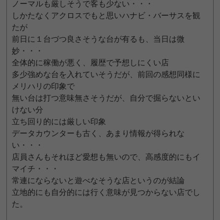
ノーマルも厳しそうで客も少ない・・・
しかたなくアクロスでもと思いハナビ・バーサスを観
たが
前日に１台づつ良さそうな台が有るも、当日は微
妙・・・
全体的に稼働が悪く、履歴で予想しにくい店
多少強めな台を入れていそうだが、前回の感想同様に
メリハリの印象で
無い台は打つ意味無さそうだが、自分で掘らないとい
けない分
立ち回り的には厳しい印象
データカウンターも古く、あまり情報が得られな
い・・・
店員さんもそれほど愛想も無いので、高感度的にもイ
マイチ・・・
常連にならないと遊べなそうな店というのが結論
立地的にも自分的には行く意味が見つからない店でし
た。