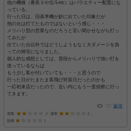
他の機種（番長３や北斗etc）はバラエティー配置にな
っている。
行った日は、旧基準機が妙に出ていた印象だが
他の台は打てたものではないという感じ・・・
メリハリ型の営業なのだろうと言い聞かせながら打っ
てみたが
出ていた台以外ではどうしようもなく大ダメージを負
っての帰宅になりました。
個人的な感想としては、普段からメリハリで強い打を
使っているならば
もう少し客が付いていても・・・と思うので
行った日がたまたま客飛び対策日だったのかも
一応初来店だったので、近い内にもう一度偵察に行っ
てきます。
返信
営業
2
接客
2
設備
1