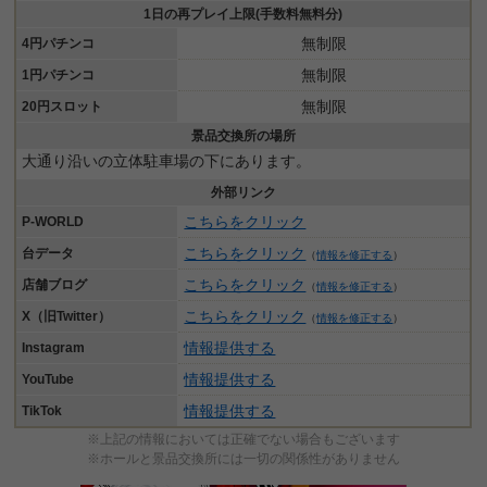
1日の再プレイ上限(手数料無料分)
無制限
4円パチンコ
無制限
1円パチンコ
無制限
20円スロット
景品交換所の場所
大通り沿いの立体駐車場の下にあります。
外部リンク
こちらをクリック
P-WORLD
こちらをクリック
台データ
（
情報を修正する
）
こちらをクリック
店舗ブログ
（
情報を修正する
）
こちらをクリック
X（旧Twitter）
（
情報を修正する
）
情報提供する
Instagram
情報提供する
YouTube
情報提供する
TikTok
※上記の情報においては正確でない場合もございます
※ホールと景品交換所には一切の関係性がありません