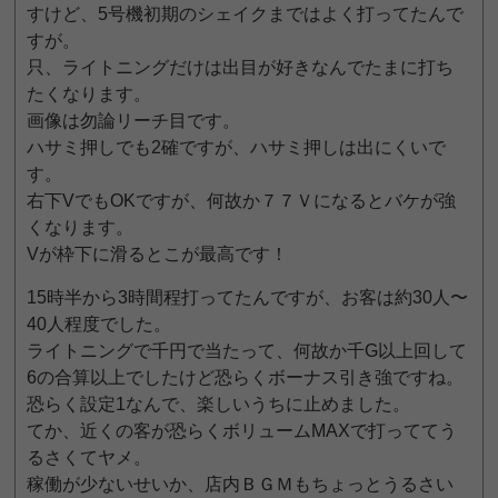
すけど、5号機初期のシェイクまではよく打ってたんで
すが。
只、ライトニングだけは出目が好きなんでたまに打ち
たくなります。
画像は勿論リーチ目です。
ハサミ押しでも2確ですが、ハサミ押しは出にくいで
す。
右下VでもOKですが、何故か７７Ｖになるとバケが強
くなります。
Vが枠下に滑るとこが最高です！
15時半から3時間程打ってたんですが、お客は約30人〜
40人程度でした。
ライトニングで千円で当たって、何故か千G以上回して
6の合算以上でしたけど恐らくボーナス引き強ですね。
恐らく設定1なんで、楽しいうちに止めました。
てか、近くの客が恐らくボリュームMAXで打っててう
るさくてヤメ。
稼働が少ないせいか、店内ＢＧＭもちょっとうるさい