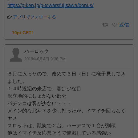
https://p-ken.jp/p-towarsfujisawa/bonus/
アプリでフォローする
返信
10pt GET!
ハーロック
2018年6月4日 9:36 PM
６月に入ったので、改めて３日（日）に様子見してき
ました。
１４時近辺の来店で、客は少な目
※立地的にしょがない部分
パチンコは客が少ない・・・
メイン的な北斗７を少し打ったが、イマイチ回らなく
ヤメ
スロットは、凱旋で２台、ハーデスで１台が別積
他はイマイチ反応悪そうで苦戦している感強い