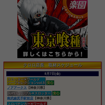
クロロ店長 取材スケジュール
8月7日(金)
スロッター
✕ワールド
ハーフセレクションvol.5
安心
ノアアークス
【神奈川県】
SUPERトリプル
✕スロッター
安心
南武線尻手駅前店
【神奈川県】
スロパチンカー
✕ワールド