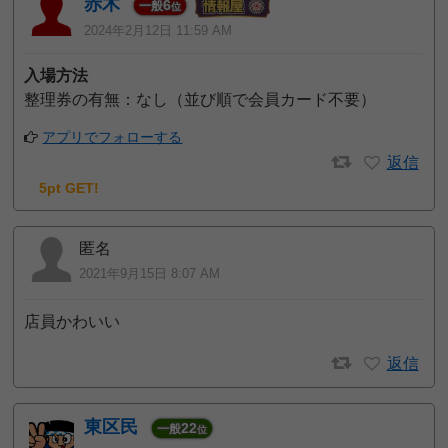
赤木
6
一般
位
2024年2月12日 11:59 AM
入場方法
整理券の有無：なし（並び順で会員カード不要）
アプリでフォローする
返信
5pt GET!
匿名
2021年9月15日 8:07 AM
店員かわいい
返信
東区民
22
一般
位