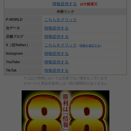
情報提供する
pt大幅還元
外部リンク
こちらをクリック
P-WORLD
情報提供する
台データ
情報提供する
店舗ブログ
こちらをクリック
X（旧Twitter）
（
情報を修正する
）
情報提供する
Instagram
情報提供する
YouTube
情報提供する
TikTok
※上記の情報においては正確でない場合もございます
※ホールと景品交換所には一切の関係性がありません