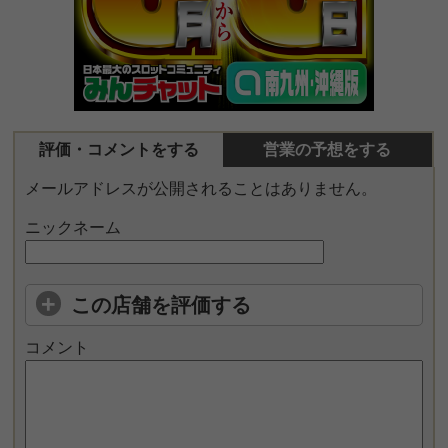
評価・コメントをする
営業の予想をする
メールアドレスが公開されることはありません。
ニックネーム
この店舗を評価する
コメント