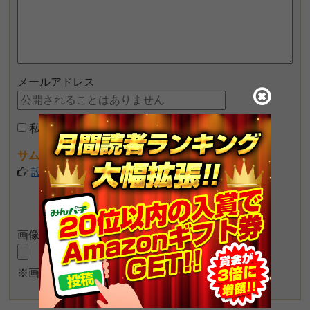
メールアドレス
私はロボットではありません
サムネイル画像が設定できるようになりました♪
設定してみる
画像をアップロード
※画像長押しで一度に4枚まで投稿可能